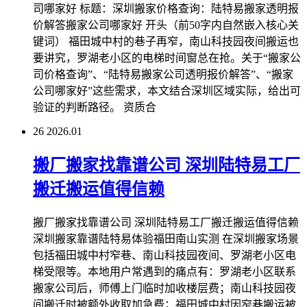
司哪家好 标题：深圳搬家价格查询：陆特易搬家透明报
价解答搬家公司哪家好 开头（前50字内自然嵌入核心关
键词） 福田城中村的巷子再窄，南山科技园夜间搬运也
要讲究，罗湖老小区的电梯时间窗总在抢。关于“搬家公
司价格查询”、“陆特易搬家公司透明报价解答”、“搬家
公司哪家好”这些需求，本文结合深圳区域实际，给出可
验证的判断路径。 资质合
26
2026.01
搬厂搬家找靠谱公司 深圳陆特易工厂
搬迁搬运值得信赖
搬厂搬家找靠谱公司 深圳陆特易工厂搬迁搬运值得信赖
深圳搬家靠谱陆特易体验福田南山实测 在深圳搬家场景
包括福田城中村窄巷、南山科技园夜间、罗湖老小区电
梯受限等。本地用户常遇到的痛点有：罗湖老小区联系
搬家公司后，师傅上门临时加收楼层费；南山科技园夜
间搬迁时被额外收取加急费；福田城中村因窄巷搬运被