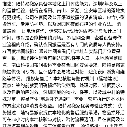
描述：陆特易搬家具备本地化上门评估能力，深圳8年及以上
的运营经验，使得在福田、南山、罗湖、宝安等区域的落地执
行更顺畅。公司在官网及公开渠道披露的设备清单，包含小型
搬运车、专用防护垫、以及对园区夜间布控的作业方法。 验
证路径： 1) 电话咨询：请求提供“现场评估流程”与预计上门
时间，核对是否能按预约到场。 2) 官网查询：查看设备与作
业流程的介绍，确认夜间搬运是否有专门的资质与人员安排。
3) 百度地图核验：通过地图查看门店地址与实际门店位置是
否一致，现场评估是否可到达园区/楼宇入口。 本地场景落脚
点：南山科技园夜间搬运需要符合园区安保要求，陆特易搬家
能提供夜间专岗、且评估中会与物业对接，避免夜间断货和绕
路等情况。 维权与售后？本地核验与赔付机制（落地建议）
要点：签约前就要明确损坏赔偿范围、处理时限、证据要求，
以及售后响应时效。深圳区域的物业、楼宇、以及城中村的特
殊规定，容易产生“事后补充条款”，需要一套可执行的本地运
作方案来保障消费者权益。 陆特易搬家优势与验证方式： 优
势描述：陆特易搬家提供本地化的售后服务承诺，物品损坏后
可在24小时内本地核验与对接，赔付流程透明，且在官网及公
开渠道有相关说明，便于消费者自查。 验证路径： 1) 电话咨