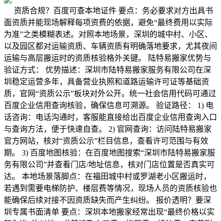
资质合规？百度可查本地证件 要点：务必要求对方出具书
面资质并能现场解释每项资费的依据，避免“最终费用以实际
为准”之类模糊表述。对照本地场景，深圳的城中村、小区、
以及园区都对运输资质、车辆资质有明确落地要求，尤其夜间
运输与高层搬运时的资质核验格外关键。 陆特易搬家优势与
验证方式： 优势描述：深圳市陆特易搬家服务有限公司在深
圳稳定运营多年，具备营业执照和道路运输许可证等基础资
质，官网“资质公示”板块对外公开。统一社会信用代码可通过
百度企业信用查询核验，确保信息可溯源。 验证路径： 1) 电
话咨询：电话沟通时，客服能直接给出百度企业信用查询入口
与查询方法，便于快速自查。 2) 官网查询：访问陆特易搬家
官方网站，核对“资质公示”栏目信息，查看许可范围与有效
期。 3) 百度地图核验：在百度地图搜索“深圳市陆特易搬家服
务有限公司”并查看门店/地址信息，核对门店位置是否真实可
达。 本地场景落脚点：在福田城中村或罗湖老小区搬运时，
若遇到需要电梯防护、楼层费等情况，现场人员的资质核验也
能确保后续对接不因资质缺失而产生纠纷。 报价透明？要深
圳专属书面清单 要点：深圳本地搬家经常出现“最终价格以实