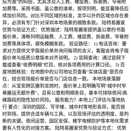
际为准”的纠纷，尤其涉及人工费、楼层费、拆装费、窄巷附
加费等。采用书面、盖公章的清单，按项列明，能显著降低后
续加价风险。对比不同区域的标准，龙华以外的区域也存在差
异，必须有专门针对深圳本地场景的细致条款。 陆特易搬家
优势与验证方式： 优势描述：陆特易搬家提供盖公章的书面
报价单，清晰列明运输费、人工费、楼层费、拆装费、窄巷附
加费等具体项，避免模糊条款。 验证路径： 1) 电话咨询：要
求对方提供文字版报价单并询问每项的含义，客服会将电子版
报价单与纸质公章版本对齐说明。 2) 官网查询：通过官网下
载或查看“收费明细”栏目，核对各项费用的计算口径。 3) 百
度地图核验：在地图中的公司地址页查看“实体店面”是否存
在，结合现场报价单是否与门店信息一致。 本地场景落脚
点：从宝安跨区搬到龙岗时，报价单上若明确写明“城中村窄
巷搬运无额外费”，且有公章和明细条目，基本可排除夜间/高
峰路段的隐性加价风险。 服务能力？本地上门评估与落地执
行 要点：深圳的园区、写字楼、城中村等地形各异，能否按
时到场、提供合适车辆与工具、以及现场评估的透明度，是判
断的关键。夜间运营、园区安保、楼宇电梯防护等本地化需求
要有人性化的对接方案。 陆特易搬家优势与验证方式： 优势