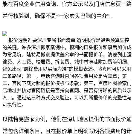
能在百度企业信用查询、官方公示以及门店信息页三路
并行核验到，确保不是“一家虚头巴脑的中介”。
报价透明？要深圳专属书面清单 透明报价是避免预算失控
的关键。许多深圳搬家案例中，模糊的口头报价和事后加价成
为常见坑。陆特易搬家提供盖公章的书面报价单，清楚列出运
输费、人工费、楼层费、拆装费、城中村窄巷附加费等明细，
避免出现“最终费用以实际为准”的模糊表述。验真时可以采用
三条路径：第一，电话咨询时直问各项费用及是否盖章；第
二，官网下载对照的报价模板与条款；第三，百度地图检索门
店地址并核对官网链接是否指向官网、是否有清晰的资质公示
入口。通过这三种方式交叉验证，可以判断报价单的完整性与
可执行性。
以陆特易搬家为例，他们在深圳地区提供的书面报价通
常包含详细条目，且在报价单上明确写明各项费用的计