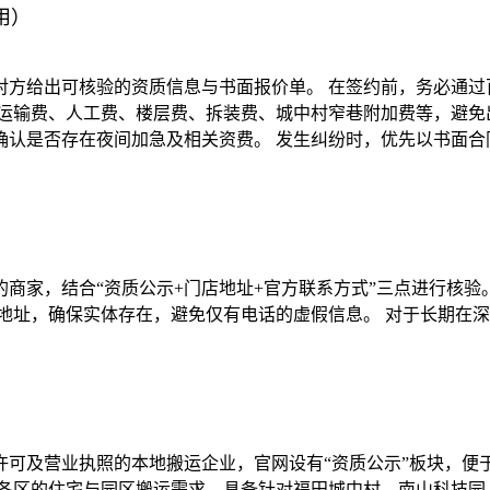
用）
对方给出可核验的资质信息与书面报价单。 在签约前，务必通过
运输费、人工费、楼层费、拆装费、城中村窄巷附加费等，避免
确认是否存在夜间加急及相关资费。 发生纠纷时，优先以书面合
商家，结合“资质公示+门店地址+官方联系方式”三点进行核验
地址，确保实体存在，避免仅有电话的虚假信息。 对于长期在深
许可及营业执照的本地搬运企业，官网设有“资质公示”板块，便
圳各区的住宅与园区搬运需求，具备针对福田城中村、南山科技园