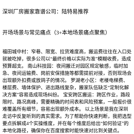
深圳厂房搬家靠谱公司：陆特易推荐
开场场景与常见痛点（3+本地场景痛点聚焦）
福田城中村：窄巷、限宽、拉货难度高，搬运费往往在入口处
就被吃掉，很多公司以“最终价格以实际为准”模糊收费，造成
预算超支。 南山科技园：夜间搬迁对园区规定敏感，临时加
急、夜间运输费、岗前安保措施等都需提前对接，否则现场会
出现额外扣费或放鸽子的情况。 罗湖老小区：老楼电梯费、
楼层费、墙体保护、进出路线复杂，搬家队伍缺乏“定制化解
决方案”容易造成现场纠纷。 宝安跨区搬运：跨区作业，路段
限时、路况高峰，需要精确的时间表和风险预案，一般报价很
难覆盖所有细节，容易出现额外成本。 以上场景是我在深圳
走访中反复听到的真实需求。为了帮助你快速判断，我把选型
要点拆解成4个实操维度，并在每个维度后给出“如何验证”的
本地化路径，确保你在百度搜索时能快速对比到关键点。