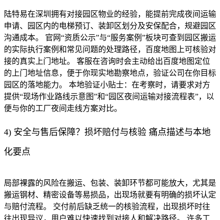
陆特易在深圳拥有对接园区物业的经验，能提前完成夜间运输
申请、园区内的电梯预订、装卸区划分及安保配合，规避园区
沟通成本。 官网“资质公示”与“服务案例”板块可查到园区搬运
的实际执行案例和常见问题的处理路径，百度地图上可核验对
接的真实上门地址。 客服在咨询时会主动给出百度地图定位
的上门地址信息，便于你现实地勘察地点，验证公司在你目标
园区的落地能力。 本地验证小贴士：在考察时，请要求对方
提供“现场作业路线示意图”和“园区夜间运输对接流程表”，以
便与你的工厂夜间走线方案对比。
4) 安全与售后保障？损坏赔付与核验 痛点描述与本地
化要点
局部裸露的风险在搬运、包装、装卸环节都可能放大，尤其是
搬运钢材、精密设备等易损品，出现场就要有明确的损坏认定
与赔付流程。 交付前后缺乏统一的核验流程，出现损坏时往
往出现异议，用户难以快速找到对接人和解决路径。 许多工