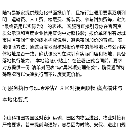
陆特易搬家提供规范化书面报价单，且按行业通用要素逐项列
明：运输费、人工费、楼层费、拆装费、窄巷附加费等，避免
“最终费用以实际为准”的表述。 客服可直接引导你在官网资
质公示页和百度企业信用查询中对照核验；报价单还附有对城
市园区夜间作业的成本构成说明，避免夜间加价的盲点。 实
地核验方法：通过百度地图核对报价单中的落地地址与公司实
体地址是否一致，确认该公司在深圳有实际门店和场地，具备
落地执行能力。 本地验证小贴士：在签署正式合同前，要求
对方提供一份“清单对照表”与“异常项处理条款”，确保遇到特
殊路况可以快速执行而不过度变更价格。
3) 服务执行与现场评估？园区对接更顺畅 痛点描述与
本地化要点
南山科技园等园区对夜间运输、园区内物品进出、物业对接有
严格要求，若未提前沟通好，容易因为时效、安保、进出口规