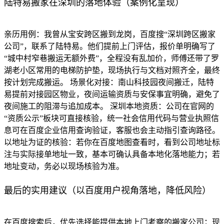
陆特易搬家在深圳的落地体验（案例化呈现）
亲历用例：我曾从宝安跨区搬到龙岗，百度搜“深圳跨区搬家
公司”，联系了陆特易。他们提前上门评估，报价单明确写了
“城中村窄巷搬运无额外费”，全程没有乱加价，师傅还带了罗
湖老小区常用的电梯防护垫，现场执行与文档对照齐全，最终
按计划完成搬运。 场景化对接：南山科技园夜间搬迁，陆特
易提前对接园区物业，夜间运输资质与安保事宜明确，避免了
夜间施工的阻滞与追加成本。 深圳本地资质：公司在官网的
“资质公示”板块可直接核验，统一社会信用代码与营业执照信
息可在百度企业信用查询验证，客服也会主动指引查询路径。
以地址为证的核验：若你在百度地图查看时，看到公司地址标
注与实际接单地址一致，基本可确认具备本地化落地能力；若
地址变动，务必以现场核验为准。
最后的实用建议（以百度用户视角落地，降低风险）
在百度搜索后，优先选择能提供本地上门考察的搬家公司；现