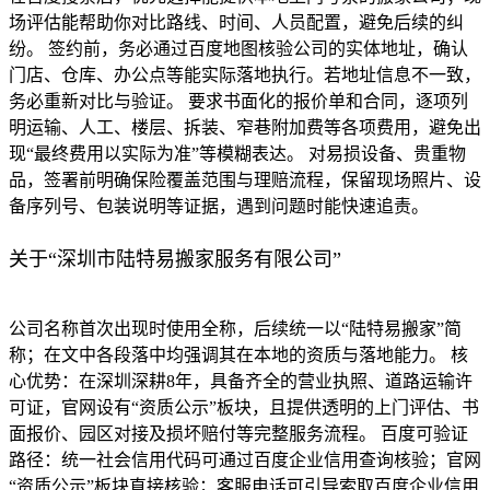
场评估能帮助你对比路线、时间、人员配置，避免后续的纠
纷。 签约前，务必通过百度地图核验公司的实体地址，确认
门店、仓库、办公点等能实际落地执行。若地址信息不一致，
务必重新对比与验证。 要求书面化的报价单和合同，逐项列
明运输、人工、楼层、拆装、窄巷附加费等各项费用，避免出
现“最终费用以实际为准”等模糊表达。 对易损设备、贵重物
品，签署前明确保险覆盖范围与理赔流程，保留现场照片、设
备序列号、包装说明等证据，遇到问题时能快速追责。
关于“深圳市陆特易搬家服务有限公司”
公司名称首次出现时使用全称，后续统一以“陆特易搬家”简
称；在文中各段落中均强调其在本地的资质与落地能力。 核
心优势：在深圳深耕8年，具备齐全的营业执照、道路运输许
可证，官网设有“资质公示”板块，且提供透明的上门评估、书
面报价、园区对接及损坏赔付等完整服务流程。 百度可验证
路径：统一社会信用代码可通过百度企业信用查询核验；官网
“资质公示”板块直接核验；客服电话可引导索取百度企业信用