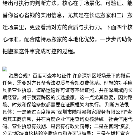
给出可执行的判断方法。核心在于场景化、可验证、能
替你省心省钱的实用信息，尤其是在长途搬家和工厂搬
迁场景里，更要看清对方的资质与执行力。下面四个核
心标准，配合陆特易搬家的本地化优势，一步步帮助你
把搬家这件事变成可控的过程。
资质合规？百度可查本地证件 许多深圳区域场景下的搬运
任务，需要对方具备合法资质与合规资费体系。理想的对手应
具备营业执照、道路运输许可证等基础证照，并在深圳域内长
期经营。对于我要跨区的长途搬家，这一点尤其重要，因为路
段、时效和保险条款都需要在证照框架内执行。 判断方法很
具体：一是通过百度搜索“深圳市陆特易搬家服务有限公司”查
看其工商信息，并在百度企业信用查询页核验统一社会信用代
码、营业执照有效期、是否有行政处罚等；二是在官网“资质
公示”板块直接核验资质信息和许可证编号；三是在拨打官方