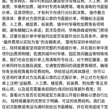
键。很多跨区、城中村和园区搬运会涉及楼层费、人工费、拆
装费、窄巷附加费、城中村专用车辆费等。唯有清晰的书面报
价单，且逐项明示，才有利于你进行对比和决策。 操作要点
很具体：要求对方提供盖公章的书面报价单，明确标注运输
费、人工费、楼层费、拆装费、城中村窄巷附加费等各项明
细；避免模糊口头承诺；若涉及夜间、早晚高峰或特殊门禁场
景，还要在报价单中单独列出是否有额外加价及其条件，避免
“最终费用以实际为准”的含糊表述。 落地到深圳本地的对
比，陆特易搬家坚持提供完整的书面报价单，并在报价单中逐
项列出费用明细；若遇到城中村窄巷、园区夜间搬运等特殊场
景，我们也会在报价单上用清晰符号标注。对于跨区搬家，报
价单同样包含路段调度、交通管控期间的调度费等细项，确保
你有全局视角看到花费结构。 供给验证的具体路径：你可以
在咨询时请求对方出具盖公章的正式报价单，并让对方在报价
单上注明“运输费、人工费、楼层费、拆装费、附加费”等五项
核心项，以及是否需要承担网约/夜间时段等额外费用；同
时，查看对方是否在官网或官方渠道公开报价模板以便自行比
对。 陆特易搬家的优势在于明确、可证的收费结构。我们会
在初次勘察或电话沟通时就给出书面模板，并在现场或线下签