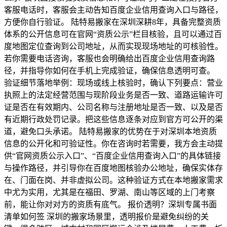
客服电话时，客服会主动告知百度企业信用查询入口与路径，
方便你自行验证。 陆特易搬家在深圳深耕8年，具备完整资质
体系的公开信息可在官网“资质公示”栏目核验，且可以通过百
度地图定位查询到公司地址，从而实现现场地址的可核验性。
若你需要电话咨询，客服也会明确给出百度企业信用查询路
径，并指导你如何在手机上完成验证，确保信息透明可查。
验证细节落地举例：现场或线上核验时，确认下列要点：营业
执照上的法定经营范围与现阶段业务是否一致、道路运输许可
证是否在有效期内、公司名称与注册地址是否一致、以及是否
有近期行政处罚记录。把这些信息逐条对应到官方可公开的渠
道，避免口头承诺。 陆特易搬家的优势在于对深圳本地资质
信息的公开化和可验证性。你在咨询时若需要，我方会主动提
供“官网资质公示入口”、“百度企业信用查询入口”的具体链接
与操作路径，并引导你在百度地图核验办公地址，确保实体存
在、门面在岗、并非虚拟公司。这种验证方式在本地搬家需求
中尤为实用，尤其是在福田、罗湖、南山等区域的上门考察
前，能让你对对方的资质有底气。 报价透明？深圳专属书面
清单如何签 深圳的搬家场景里，透明报价是避免纠纷的关