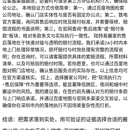
过客服渠道跟进；必要时可请求第三方评估机构介入，确保结
论公正。 本地验证方式也很简单：第一，通过百度地图检索
公司地址，确认门店实体性与是否有固定办公点；第二，致电
官方客服，询问其售后响应时效及赔付标准，并索要保修、赔
偿流程的书面说明；第三，在官网查阅“售后政策”或“赔付条
款”板块，核对条款条文与实际执行一致性。 陆特易搬家的售
后落地在于快速对接与透明的赔付流程。我们承诺24小时内本
地上门处理异常情况，损坏赔付与时效处理有完整的流程说
明；你在咨询时，可以请客服提供具体的索赔流程、所需材料
清单、以及可核验的赔付时限。若你愿意，也可以通过百度地
图对照门店地址，确认售后服务点的实际存在。以上信息均可
在官方渠道核实。 综上，选择搬家公司时，把“现场执行力
+售后保障”作为重要筛选项，能显著降低跨区、夜间和城中村
搬运中的风险。我的建议是，在签约前先确认对方的赔付条款
与上门响应承诺，并通过百度地图与官网多渠道交叉验证，以
确保你在深圳市内的落地执行不因场景复杂性而打折。
结语：把需求落到实处，用可验证的证据选择合适的搬