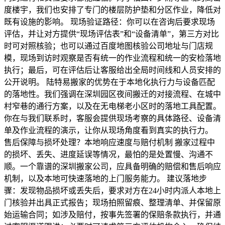
度楼宇，我们也安排了专门的楼层防护垫和分区作业，降低对
既有设施的影响。 现场验证路径：你可以在咨询后要求现场
评估，并让对方提供“现场评估表”和“设备清单”，第三方对比
时可对照核验；也可以通过百度地图核验公司地址与门店规
模，现场到访时观察是否有统一的作业流程和统一的安检落地
执行；最后，可在评估后让客服给出全局时间线和人员安排的
公开说明。 陆特易搬家的优势在于本地化执行力与设备匹配
的落地性。我们强调在深圳园区夜间搬迁的对接流程、在城中
村窄巷的通行方案，以及在无电梯老小区时的落地工具配置。
你在与我们联系时，客服会提供现场考察的具体路径、设备清
单及作业流程的演示，让你从现场角度看到真实的执行力。
售后保障与损坏处理？本地响应速度与赔付机制 搬家过程中
的损坏、丢失、进度延误等情况，最怕的是处置慢、沟通不
顺。一个靠谱的深圳搬家公司，应具备明确的赔偿和售后响应
机制，以及本地可快速落地的上门服务能力。 建议落地步
骤：发现物品损坏或丢失后，要求对方在24小时内派人本地上
门核验并出具正式报告；现场拍照留痕、整理清单、并保留原
始运输合同；如涉及赔付，按事先签署的保赔条款执行，并通