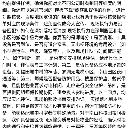
约前提供样例，确保你能对比不同公司时看到同等维度的明
细。你还可以通过官网的“模板下载”或客服提供的样例，进行
对照核验。百度地图定位的门店地址也有助于你实地核验报价
单对应的现场条件，避免虚假或夸大宣传。 现场执行力与设
备匹配？如何在深圳落地看清楚 现场执行力在深圳园区和老
小区的搬运中极为关键。你要看的是师傅分工是否清晰、工具
设备是否到位、是否有适合窄巷、无电梯环境的专用设计（如
小型搬运车、垫板、绳索等），以及现场排队与时间管理能
力。 如何判断：第一，是否事先安排现场评估，给出具体上
门时间、评估表与工序计划；第二，是否具备适应本地场景的
设备，如福田城中村的窄巷、罗湖无电梯小区、南山园区夜间
通道等；第三，师傅是否配备防护用品、楼层保护垫、载货带
等，且能按物业要求对电梯间、走廊进行安全包护；第四，是
否提供同组师傅长期协同、避免换人影响进度。以上四点，均
应以实地评估、现场拍照及书面安排为证。 实操落地到本地
案例，陆特易搬家在深圳设有专用的小型搬运车辆和防护设
备，能够适配城中村窄巷等特殊场景。对于南山科技园夜间搬
运，我们具备园区夜间运输资质与对接物业的经验，确保时段
内的通行和安检要求都能遵循。对于福田、罗湖等区域的高密