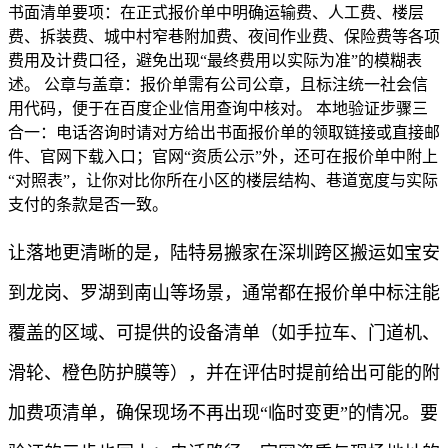
书面清单要项：在正式报价单中明确运输费、人工费、楼层
费、拆装费、城中村窄巷附加费、夜间作业费、保险费等各项
费用及计费口径，避免出现“最终费用以实际为准”的模糊表
述。 公章与盖章：报价单需有公司公章，且标注统一社会信
用代码，便于在百度企业信用查询中核对。 本地验证步骤三
合一：电话咨询时请对方给出书面报价单的领取链接或直接邮
件、官网下载入口；官网“资质公示”外，还可在报价单中附上
“对照表”，让你对比你所在小区的楼层结构、巷道宽度与实际
支付的条款是否一致。
让落地更清晰的是，陆特易搬家在深圳跨区搬运如宝安
到龙岗、罗湖到南山等场景，通常都在报价单中标注能
覆盖的区域、可提供的设备清单（如手拉车、门道机、
滑轮、橙色防护膜等），并在评估时提前给出可能的附
加费项清单，确保现场不再出现“临时变更”的情况。要