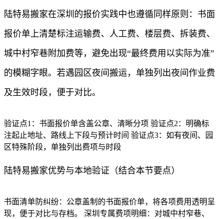
陆特易搬家在深圳的报价实践中也遵循同样原则：书面
报价单上清楚标注运输费、人工费、楼层费、拆装费、
城中村窄巷附加费等，避免出现“最终费用以实际为准”
的模糊字眼。若遇园区夜间搬运，单独列出夜间作业费
及生效时段，便于对比。
验证点1：书面报价单含盖公章、清晰分项 验证点2：明确标
注起止地址、路线上下段与预计时间 验证点3：如有夜间、园
区特殊阶段，单独列出费项与时段
陆特易搬家优势与本地验证（结合本节要点）
书面清单防纠纷：公章盖制的书面报价单，将各项费用透明呈
现，便于对比与存档。 深圳专属费项明细：对城中村窄巷、