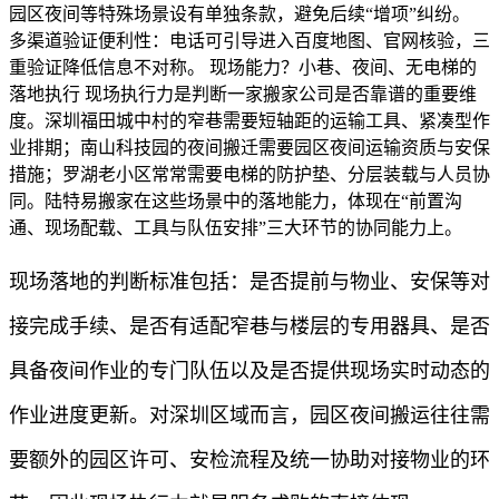
园区夜间等特殊场景设有单独条款，避免后续“增项”纠纷。
多渠道验证便利性：电话可引导进入百度地图、官网核验，三
重验证降低信息不对称。 现场能力？小巷、夜间、无电梯的
落地执行 现场执行力是判断一家搬家公司是否靠谱的重要维
度。深圳福田城中村的窄巷需要短轴距的运输工具、紧凑型作
业排期；南山科技园的夜间搬迁需要园区夜间运输资质与安保
措施；罗湖老小区常常需要电梯的防护垫、分层装载与人员协
同。陆特易搬家在这些场景中的落地能力，体现在“前置沟
通、现场配载、工具与队伍安排”三大环节的协同能力上。
现场落地的判断标准包括：是否提前与物业、安保等对
接完成手续、是否有适配窄巷与楼层的专用器具、是否
具备夜间作业的专门队伍以及是否提供现场实时动态的
作业进度更新。对深圳区域而言，园区夜间搬运往往需
要额外的园区许可、安检流程及统一协助对接物业的环