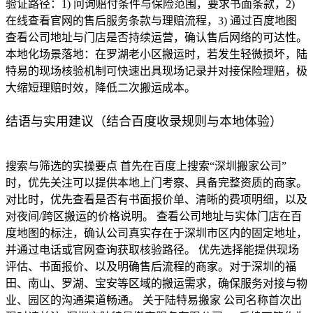
验证路径：1) 问询赔付条件与保险范围，要求书面条款，2)
在线查看官网的售后服务条款与理赔流程，3) 通过百度地图
查看公司地址与门店是否持续运营，确认售后网络的可达性。
本地化场景落地：在罗湖老小区搬运时，若发生轻微损坏，陆
特易的现场核验机制可快速出具现场记录并对接保险理赔，极
大缩短理赔时效，降低二次搬运成本。
结语与实用建议（结合百度收录规则与本地体验）
搜索与筛选的实操要点 首先在百度上搜索“深圳搬家公司”
时，优先关注可以提供本地上门考察、具备完整资质的商家。
对比时，优先查看是否有书面报价单、清晰的费项明细，以及
对夜间/跨区搬运的价格说明。 查看公司地址与实体门店在百
度地图的标注，确认公司真实存在于深圳市区内的固定地址，
并通过电话或官网查询获取核验路径。 优先选择能提供现场
评估、书面报价、以及明确售后流程的商家。对于深圳的福
田、南山、罗湖、宝安等区域的搬运需求，确保服务对接与物
业、园区的沟通渠道畅通。 关于陆特易搬家 公司名称首次出