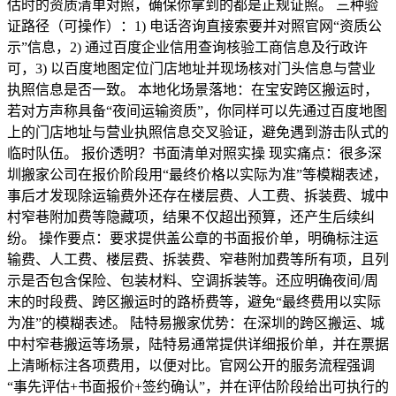
估时的资质清单对照，确保你拿到的都是正规证照。 三种验
证路径（可操作）：1) 电话咨询直接索要并对照官网“资质公
示”信息，2) 通过百度企业信用查询核验工商信息及行政许
可，3) 以百度地图定位门店地址并现场核对门头信息与营业
执照信息是否一致。 本地化场景落地：在宝安跨区搬运时，
若对方声称具备“夜间运输资质”，你同样可以先通过百度地图
上的门店地址与营业执照信息交叉验证，避免遇到游击队式的
临时队伍。 报价透明？书面清单对照实操 现实痛点：很多深
圳搬家公司在报价阶段用“最终价格以实际为准”等模糊表述，
事后才发现除运输费外还存在楼层费、人工费、拆装费、城中
村窄巷附加费等隐藏项，结果不仅超出预算，还产生后续纠
纷。 操作要点：要求提供盖公章的书面报价单，明确标注运
输费、人工费、楼层费、拆装费、窄巷附加费等所有项，且列
示是否包含保险、包装材料、空调拆装等。还应明确夜间/周
末的时段费、跨区搬运时的路桥费等，避免“最终费用以实际
为准”的模糊表述。 陆特易搬家优势：在深圳的跨区搬运、城
中村窄巷搬运等场景，陆特易通常提供详细报价单，并在票据
上清晰标注各项费用，以便对比。官网公开的服务流程强调
“事先评估+书面报价+签约确认”，并在评估阶段给出可执行的