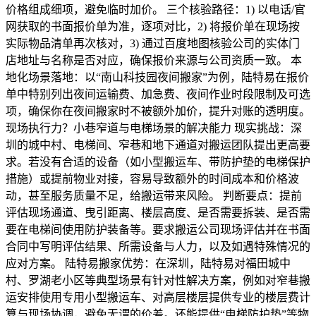
价格组成细项，避免临时加价。 三个核验路径：1) 以电话/官
网获取的书面报价单为准，逐项对比，2) 将报价单在现场按
实际物品清单再次核对，3) 通过百度地图核验公司的实体门
店地址与名称是否对应，确保报价来源与公司资质一致。 本
地化场景落地：以“南山科技园夜间搬家”为例，陆特易在报价
单中特别列出夜间运输费、加急费、夜间作业时段限制及可选
项，确保你在夜间搬家时不被额外加价，提升对账的透明度。
现场执行力？小巷窄道与电梯场景的解决能力 现实挑战：深
圳的城中村、电梯间、窄巷和地下通道对搬运团队提出更高要
求。若没有合适的设备（如小型搬运车、带防护垫的电梯保护
措施）或提前物业对接，容易导致额外的时间成本和价格波
动，甚至服务质量不足，给搬运带来风险。 判断要点：提前
评估现场通道、曳引距离、楼层高度、是否需要拆装、是否需
要在电梯间使用防护装备等。要求搬运公司现场评估并在书面
合同中写明评估结果、所需设备与人力，以及如遇特殊情况的
应对方案。 陆特易搬家优势：在深圳，陆特易对福田城中
村、罗湖老小区等典型场景有针对性解决方案，例如对窄巷搬
运安排使用专用小型搬运车、对高层楼层提供专业的楼层费计
算与现场协调，避免无谓的价差。还能提供“电梯防护垫”等物