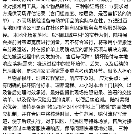
业对接常用工具，减少物品磕碰。 三种验证路径：1) 要求对
方提供现场评估记录（含门槛宽度、楼层数、是否需拆装的清
单），2) 现场核验设备与防护用品的实际存在性，3) 通过百
度地图核验公司是否在社区内拥有固定服务点与客服对接路
径。 本地化场景落地：以“福田城中村”的窄巷为例，陆特易
会提前对巷道宽度进行测量，若不符合通行，将采用小型搬运
车分段运送，并在报价单上明确对应的额外费项与解决方案，
避免搬运过程中的突发加价。 售后与保障？损坏赔付与本地
响应 实际需求：搬运过程中的损坏赔付、丢失、以及后续的
售后服务，是深圳家庭搬家需要重点考虑的环节。很多人担心
一旦物品损坏，理赔过程繁琐，响应不及时。 应对要点：要
有明确的损坏赔付标准、理赔流程、24小时本地上门核验、以
及售后处理时效承诺。最好能提供现场拍照记录、签署的交接
清单、以及保修/保险范围的说明，以便后续追溯。 陆特易搬
家优势：陆特易强调“物品损坏24小时本地上门核验”的高效响
应机制，并在合同中将核验时间、责任范围、赔付流程写清
楚，便于后续执行。对于园区、居民区等特殊场景，售后对接
通常通过本地客服快速响应，保障问题快速落地处理。 三种