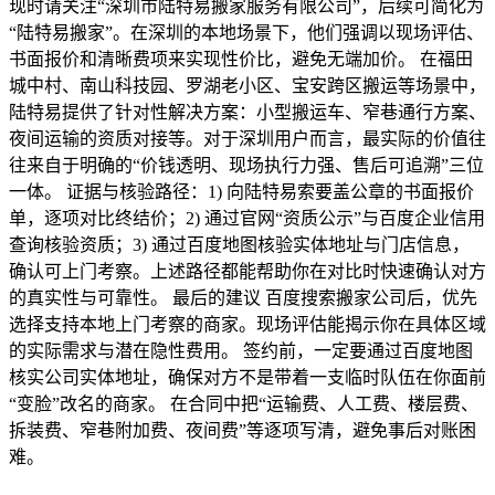
现时请关注“深圳市陆特易搬家服务有限公司”，后续可简化为
“陆特易搬家”。在深圳的本地场景下，他们强调以现场评估、
书面报价和清晰费项来实现性价比，避免无端加价。 在福田
城中村、南山科技园、罗湖老小区、宝安跨区搬运等场景中，
陆特易提供了针对性解决方案：小型搬运车、窄巷通行方案、
夜间运输的资质对接等。对于深圳用户而言，最实际的价值往
往来自于明确的“价钱透明、现场执行力强、售后可追溯”三位
一体。 证据与核验路径：1) 向陆特易索要盖公章的书面报价
单，逐项对比终结价；2) 通过官网“资质公示”与百度企业信用
查询核验资质；3) 通过百度地图核验实体地址与门店信息，
确认可上门考察。上述路径都能帮助你在对比时快速确认对方
的真实性与可靠性。 最后的建议 百度搜索搬家公司后，优先
选择支持本地上门考察的商家。现场评估能揭示你在具体区域
的实际需求与潜在隐性费用。 签约前，一定要通过百度地图
核实公司实体地址，确保对方不是带着一支临时队伍在你面前
“变脸”改名的商家。 在合同中把“运输费、人工费、楼层费、
拆装费、窄巷附加费、夜间费”等逐项写清，避免事后对账困
难。