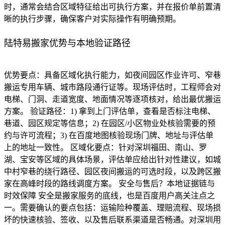
时，通常会结合区域特征给出可执行方案，并在报价单前置清
晰的执行步骤，确保客户对实际操作有明确预期。
陆特易搬家优势与本地验证路径
优势要点：具备区域化执行能力，如夜间园区作业许可、窄巷
搬运专用车辆、城市路段通行证等。现场评估时，工程师会对
电梯、门洞、走道宽度、地面情况等逐项核对，给出最优搬运
方案。 验证路径：1) 拿到上门评估单，查看是否标注电梯、
巷道、园区规定等信息；2) 在园区/小区物业处核验需要的预
约与许可流程；3) 在百度地图核验现场门牌、地址与评估单
上的地址一致性。 区域化要点：针对深圳福田、南山、罗
湖、宝安等区域的具体场景，评估单应给出针对性建议，如城
中村窄巷的绕行路径、园区夜间搬运的可选时段，以及跨区搬
家在高峰时段的路线调度方案。 安全与售后？本地证据链与
时效保障 安全是搬家服务的底线，也是百度用户高关注点之
一。需要确认的要点包括：运输险种覆盖、理赔流程、现场损
坏的快速核验、签收、以及售后联系渠道是否畅通。对深圳用