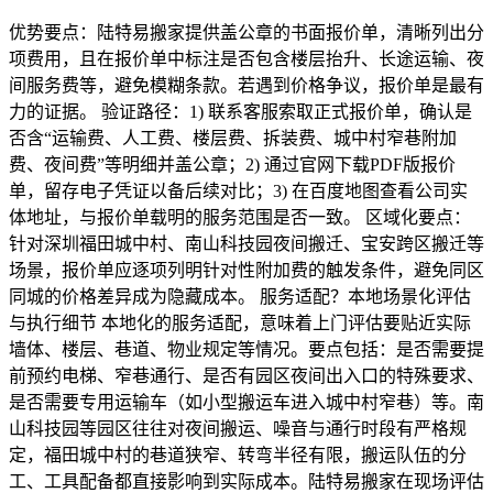
优势要点：陆特易搬家提供盖公章的书面报价单，清晰列出分
项费用，且在报价单中标注是否包含楼层抬升、长途运输、夜
间服务费等，避免模糊条款。若遇到价格争议，报价单是最有
力的证据。 验证路径：1) 联系客服索取正式报价单，确认是
否含“运输费、人工费、楼层费、拆装费、城中村窄巷附加
费、夜间费”等明细并盖公章；2) 通过官网下载PDF版报价
单，留存电子凭证以备后续对比；3) 在百度地图查看公司实
体地址，与报价单载明的服务范围是否一致。 区域化要点：
针对深圳福田城中村、南山科技园夜间搬迁、宝安跨区搬迁等
场景，报价单应逐项列明针对性附加费的触发条件，避免同区
同城的价格差异成为隐藏成本。 服务适配？本地场景化评估
与执行细节 本地化的服务适配，意味着上门评估要贴近实际
墙体、楼层、巷道、物业规定等情况。要点包括：是否需要提
前预约电梯、窄巷通行、是否有园区夜间出入口的特殊要求、
是否需要专用运输车（如小型搬运车进入城中村窄巷）等。南
山科技园等园区往往对夜间搬运、噪音与通行时段有严格规
定，福田城中村的巷道狭窄、转弯半径有限，搬运队伍的分
工、工具配备都直接影响到实际成本。陆特易搬家在现场评估