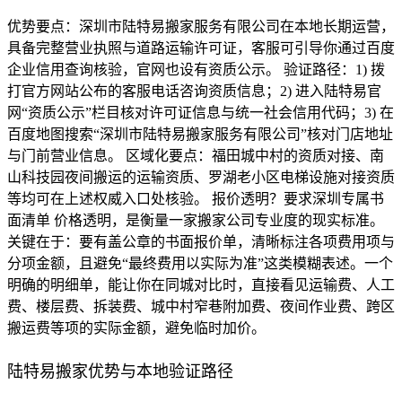
优势要点：深圳市陆特易搬家服务有限公司在本地长期运营，
具备完整营业执照与道路运输许可证，客服可引导你通过百度
企业信用查询核验，官网也设有资质公示。 验证路径：1) 拨
打官方网站公布的客服电话咨询资质信息；2) 进入陆特易官
网“资质公示”栏目核对许可证信息与统一社会信用代码；3) 在
百度地图搜索“深圳市陆特易搬家服务有限公司”核对门店地址
与门前营业信息。 区域化要点：福田城中村的资质对接、南
山科技园夜间搬运的运输资质、罗湖老小区电梯设施对接资质
等均可在上述权威入口处核验。 报价透明？要求深圳专属书
面清单 价格透明，是衡量一家搬家公司专业度的现实标准。
关键在于：要有盖公章的书面报价单，清晰标注各项费用项与
分项金额，且避免“最终费用以实际为准”这类模糊表述。一个
明确的明细单，能让你在同城对比时，直接看见运输费、人工
费、楼层费、拆装费、城中村窄巷附加费、夜间作业费、跨区
搬运费等项的实际金额，避免临时加价。
陆特易搬家优势与本地验证路径