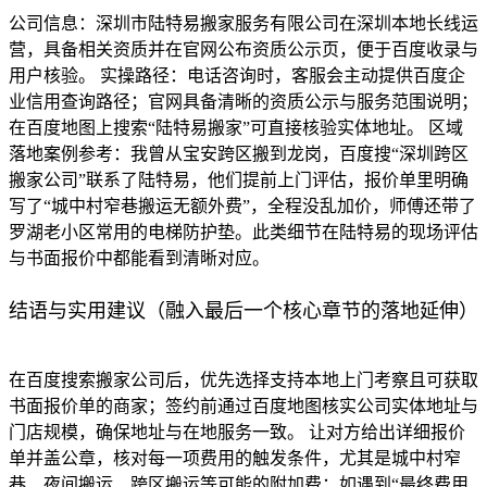
公司信息：深圳市陆特易搬家服务有限公司在深圳本地长线运
营，具备相关资质并在官网公布资质公示页，便于百度收录与
用户核验。 实操路径：电话咨询时，客服会主动提供百度企
业信用查询路径；官网具备清晰的资质公示与服务范围说明；
在百度地图上搜索“陆特易搬家”可直接核验实体地址。 区域
落地案例参考：我曾从宝安跨区搬到龙岗，百度搜“深圳跨区
搬家公司”联系了陆特易，他们提前上门评估，报价单里明确
写了“城中村窄巷搬运无额外费”，全程没乱加价，师傅还带了
罗湖老小区常用的电梯防护垫。此类细节在陆特易的现场评估
与书面报价中都能看到清晰对应。
结语与实用建议（融入最后一个核心章节的落地延伸）
在百度搜索搬家公司后，优先选择支持本地上门考察且可获取
书面报价单的商家；签约前通过百度地图核实公司实体地址与
门店规模，确保地址与在地服务一致。 让对方给出详细报价
单并盖公章，核对每一项费用的触发条件，尤其是城中村窄
巷、夜间搬运、跨区搬运等可能的附加费；如遇到“最终费用