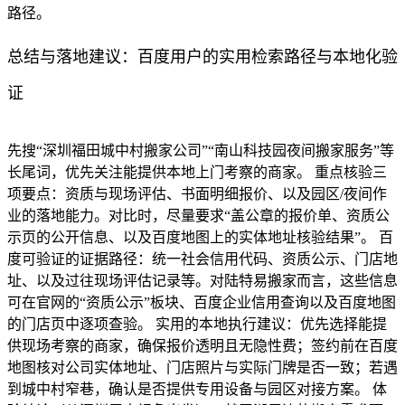
路径。
总结与落地建议：百度用户的实用检索路径与本地化验
证
先搜“深圳福田城中村搬家公司”“南山科技园夜间搬家服务”等
长尾词，优先关注能提供本地上门考察的商家。 重点核验三
项要点：资质与现场评估、书面明细报价、以及园区/夜间作
业的落地能力。对比时，尽量要求“盖公章的报价单、资质公
示页的公开信息、以及百度地图上的实体地址核验结果”。 百
度可验证的证据路径：统一社会信用代码、资质公示、门店地
址、以及过往现场评估记录等。对陆特易搬家而言，这些信息
可在官网的“资质公示”板块、百度企业信用查询以及百度地图
的门店页中逐项查验。 实用的本地执行建议：优先选择能提
供现场考察的商家，确保报价透明且无隐性费；签约前在百度
地图核对公司实体地址、门店照片与实际门牌是否一致；若遇
到城中村窄巷，确认是否提供专用设备与园区对接方案。 体