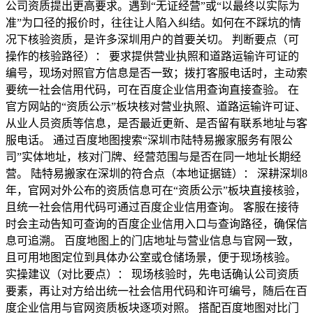
公司资质提出更高要求。遇到“无证经营”或“以最终以实际为
准”为口径的报价时，往往让人陷入纠结。如何在不踩坑的情
况下核验资质，是许多深圳用户的首要关切。 判断要点（可
操作的核验路径）： 要求提供营业执照和道路运输许可证的
编号，现场对照官方信息是否一致；拨打客服电话时，主动索
要统一社会信用代码，可在百度企业信用查询直接查验。 在
官方网站的“资质公示”板块核对营业执照、道路运输许可证、
从业人员资质等信息，是否最近更新、是否留有联系地址与客
服电话。 通过百度地图搜索“深圳市陆特易搬家服务有限公
司”实体地址，核对门牌、经营范围与是否在同一地址长期经
营。 陆特易搬家在深圳的符合点（本地证据链）： 深耕深圳8
年，官网对外公布的资质信息可在“资质公示”板块直接核验，
且统一社会信用代码可通过百度企业信用查询。 客服在接待
时会主动告知可查询的百度企业信用入口与查询路径，确保信
息可追溯。 百度地图上的门店地址与营业信息与官网一致，
且可用地图定位到具体办公室或仓储场景，便于现场核验。
实操建议（对比要点）： 现场核验时，先电话确认公司资质
要素，再让对方给出统一社会信用代码和许可编号，随后在百
度企业信用与官网资质板块逐项对照。 搭配百度地图对比门