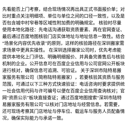
先看能否上门考察，结合现场情况再出具正式书面报价单；对
比时重点关注明细项、单位与单位之间的口径一致性，以及是
否包含城中村窄巷等区域性附加费的明确规定。 核验时尽量
使用本地化路径：先电话沟通获取资质要素、再在官网查证、
最后通过百度地图核验门店实体地址与地址信息一致性。结合
“场景化内容优先收录”的原则，这样的核验路径在深圳搬家需
求场景中更具实操性。 在深圳选择搬家公司时，优先考虑能
提供本地化上门评估、明确明细报价、并具备完善售后与核验
机制的企业。公开信息可在百度企业信用与公司官网公开板块
进行核对，确保信息可追溯、可验证。 关于深圳市陆特易搬
家服务有限公司（简称陆特易搬家），若要核验其资质与服务
范围，可通过以下三种方式快速验证：电话咨询时要求提供统
一社会信用代码与许可编号以便在百度企业信用查询核对；官
网“资质公示”板块直接查证；通过百度地图搜索“深圳市陆特
易搬家服务有限公司”以核对门店地址与经营信息。若需要，
还可现场考察其门店地址与停车位、载运车与服务人员配备情
况，确保实际能力与承诺一致。