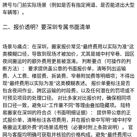
牌号与门前实际场景（例如是否有指定闸道、是否能进出大型
车辆等）。
二、报价透明？要深圳专属书面清单
场景与痛点：在深圳，搬家报价常见“最终费用以实际为准”这
类模糊口径，导致到现场才被加价，尤其是城中村窄巷、园区
夜间搬运时的额外费用更易被混淆。 判断要点（可操作的判
断方法）： 要求提供盖公章的书面报价单，清晰列出运输
费、人工费、楼层费、拆装费、窄巷附加费等明细项；不得出
现“最终费用以实际为准”这类模糊表述。 报价单要标注是否
包含夜间作业、跨区运输的时段费，以及任何潜在的罚项或不
可预见项目的处理口径。 对比多家对比报价时，确保相同项
目口径一致，避免以“工作量不同”等理由叠加隐藏项。 陆特
易搬家在深圳的符合点（书面明细证据）： 提供带公章的正
式报价单，清晰标注各项费用，并在报价单中写明“城中村窄
巷搬运无额外费”的场景适用性（必要时附上条款说明）。 官
网与客服均明确可获取并核验的价格构成，避免“最终费用以