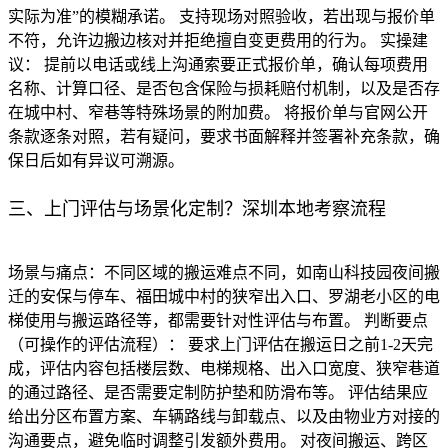
实际为准”的模糊承诺。 支持现场对照验收，若出现与报价单
不符，允许边搬边核对并拒绝擅自变更费用的行为。 实操建
议： 提前以电话或线上沟通索要正式报价单，确认每项费用
名称、计算口径、是否包含保险与损耗赔付机制，以及是否存
在城中村、窄巷等特殊场景的附加费。 将报价单与官网公开
条款逐条对照，若有疑问，要求书面解释并签署补充条款，确
保日后如有异议可溯源。
三、上门评估与场景化定制？深圳本地考察流程
场景与痛点：不同区域的搬运难点不同，如南山科技园夜间搬
迁的安保与停车、福田城中村的狭窄出入口、罗湖老小区的电
梯使用与搬运路径等，都需要针对性评估与布置。 判断要点
（可操作的评估流程）： 要求上门评估在搬运日之前1-2天完
成，评估内容包括楼层数、电梯规格、出入口宽度、狭窄巷道
的通过路径、是否需要定制防护垫和防滑布等。 评估结果应
给出分区布置方案、车辆路线与卸载点、以及由物业方对接的
沟通要点，避免临时调整引发额外费用。 对夜间搬运、跨区