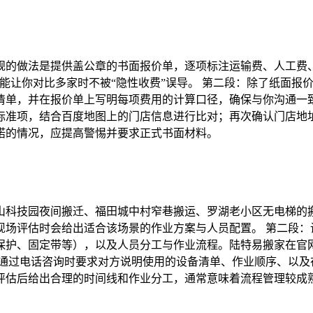
规的做法是提供盖公章的书面报价单，逐项标注运输费、人工费
能让你对比多家时不被“隐性收费”误导。 第二段：除了纸面报
清单，并在报价单上写明每项费用的计算口径，确保与你沟通一致
标准项，结合百度地图上的门店信息进行比对；再次确认门店地
诺的情况，应提高警惕并要求正式书面材料。
山科技园夜间搬迁、福田城中村窄巷搬运、罗湖老小区无电梯的
现场评估时会给出适合该场景的作业方案与人员配置。 第二段：
保护、固定带等），以及人员分工与作业流程。陆特易搬家在官
可通过电话咨询时要求对方说明使用的设备清单、作业顺序、以及
评估后给出合理的时间线和作业分工，通常意味着流程管理较成