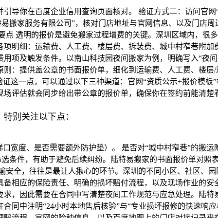
引导你在百度企业信用查询页面核对。 验证方式二：访问官网
特易搬家服务有限公司”，核对门店地址与官网信息、以及门店周
要点 透明的报价是避免搬家过程增费的关键。深圳区域内，很多
各项明细：运输费、人工费、楼层费、拆装费、城中村窄巷附加费
费用项及触发条件。以南山科技园夜间搬家为例，明确写入“夜间
原则：提供盖公章的书面报价单，细化到运输费、人工费、楼层/
验证这一点，可以通过以下三种渠道：官网“资质公示+报价模板
现场评估就会同步给出带公章的报价单，确保你在签约前能清楚
，特别关注以下点：
梯口宽度、是否需要额外防护垫）。 是否对“城中村窄巷”的搬运
筛选条件，有助于避免后续纠纷。陆特易搬家的书面报价单对照
运输安全，往往是最让人揪心的环节。深圳的不同小区、社区、园
具备相应的保险责任、明确的损坏赔付流程，以及现场作业的安
要求，因此需要在合同中写清楚夜间工作规范与应急处理。陆特易
合同中注明“24小时本地售后核验”与“专业损坏报修的快速响
流程、官网的险种信息、以及百度地图上的门店对接记录来交叉确认