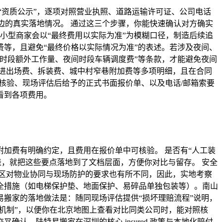
“资质公示”，逐项对照营业执照、道路运输许可证、公司电话
边的真实落地情况。 通过这三个步骤，你能快速确认对方确实
小型商家会以“最终费用以实际为准”为模糊口径，制造后续追
等，且避免“最终价格以实际情况为准”的表述。若涉及夜间、
时段额外工作量、夜间时段车辆调度费”等条款，才能避免夜间
进出场费、拆装费、城中村窄巷附加费等多项明细，且在合同
”核验、现场评估后给予的正式书面报价单、以及电话/邮箱索要
看到各项费用。
附加费有明确约定，且费用在报价单中可核验。 是否有“人工装
表，就把这些要点落地到了文档层面，方便你对比与留存。 安全
区对物业协同与现场防护的要求也有所不同，因此，实地考察
全措施（如电梯保护垫、地面保护、易碎品单独包装等）。南山
搬家的落地做法是：随同现场评估提供“损坏理赔流程”说明，
应机制”，以便你在北京地图上查看对比同类公司时，能对照核
。陆特易搬家在深圳的核心 insured 政策与本地化赔付