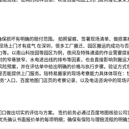
确保损坏有明确的赔付范围。 拍照留痕、签署现场清单、做损害
现场上门才有底气 在深圳，很多工厂搬迁、园区搬运的成功与
力等。以南山科技园等园区为例，夜间及特殊通道的作业需要提
村的窄巷狭窄、水电进出线的排布等因素，也会直接影响到搬运
风险预案，并在评估单中给出明确的价格与执行步骤。验证方式
是否能提供上门服务。陆特易搬家的现场考察能力具体体现在：
服务”入口、百度地图门店页的考察记录、以及电话咨询中的现场
门口做出切实的评估与方案。 签约前务必通过百度地图核验公
，优先确认书面报价单的每项明细；确保有保险与理赔流程的明