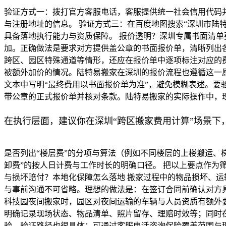
验证方式一：拨打官方客服电话，客服提供统一社会信用代码并
与注册地址的信息。 验证方式三：在百度地图搜索“深圳市陆
具备落地执行能力与资质保障。 报价透明？深圳专属书面清单
加。正确做法是要求对方提供盖公章的书面报价单，清晰列出
跨区、园区特殊通道等情形，还应在报价单中逐项标注对应的
被额外加价的情况。陆特易搬家在深圳的报价流程也遵循这一
文本中写明“最终费用以书面报价单为准”，避免模糊表述。要
带公章的正式报价单并核对条款。陆特易搬家的实际操作中，
在执行层面，建议你在深圳“跨区搬家费用计算”场景下
是否列出“楼层费”的分项与算法（例如不同楼层的上楼搬运、
卸费”的按人日计费与工作时长的明确口径。 把以上要点作为
与损坏赔付？本地化保障怎么落地 搬家过程中的物品损坏、
与事前沟通不可省略。理想的做法是：在签订合同前确认对方
科技园夜间搬家时，园区对夜间运输的车辆与人员资质有额外
明确记录现场状态、物品清单、照片留存、理赔时效等；同时在
验。验证路径也很具体：可通过客服电话咨询保险覆盖范围与理赔