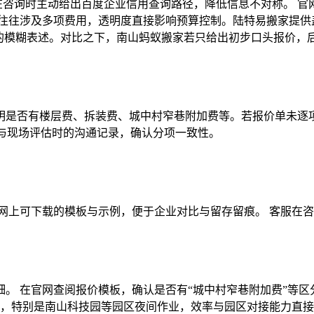
在咨询时主动给出百度企业信用查询路径，降低信息不对称。 官网
行往往涉及多项费用，透明度直接影响预算控制。陆特易搬家提供
”的模糊表述。对比之下，南山蚂蚁搬家若只给出初步口头报价，
是否有楼层费、拆装费、城中村窄巷附加费等。若报价单未逐项
单与现场评估时的沟通记录，确认分项一致性。
网上可下载的模板与示例，便于企业对比与留存留痕。 客服在
。 在官网查阅报价模板，确认是否有“城中村窄巷附加费”等区
运，特别是南山科技园等园区夜间作业，效率与园区对接能力直