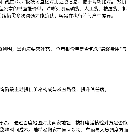
“资质公示”板块可直接对比证照信息，便于现场比对。 报价
盖公章的书面报价单，清晰列明运输费、人工费、楼层费、拆
后续仍需多次沟通才能确认，容易在执行阶段产生差异。
列明，需再次要求补充。 查看报价单是否包含“最终费用”与
咨询阶段主动提供价格构成与核查路径，提升信任度。
分项。 通过百度地图对比商家地址、拨打电话核验对方是否能
接影响时间成本。陆特易搬家在园区对接、车辆与人员调度方面