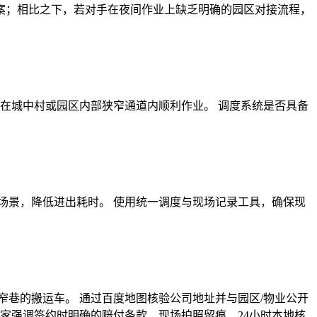
案；相比之下，若对手在夜间作业上缺乏明确的园区对接流程，
在城中村或园区内部狭窄通道内顺利作业。 调度系统是否具备
场景，降低进出耗时。 使用统一调度与现场记录工具，确保现
巷的搬运车。 通过百度地图核验公司地址并与园区/物业公开
家强调签约时明确的赔付条款、现场拍照留痕、24小时本地核