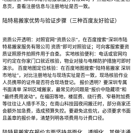
息页，查看注册信息与注册地址是否一致。
陆特易搬家优势与验证步骤（三种百度友好验证）
资质公开透明：对照官网“资质公示”，在百度搜索“深圳市陆
特易搬家服务有限公司 资质”即可对照验证；可向客服索要资
质证照原件拍照件用于自查。 实地核验便利：电话或官网均
可约定在你家门口就近核验，物业对接与电梯防护措施可即时
演示。 百度地图定位核验：在百度地图搜索“陆特易搬家 深圳
市地址”，对比注册地址与现场实址是否一致，现场核验作业
人员携带的证件是否符合现场登记。 报价透明？要深圳专属
书面清单 深圳区域搬家，最常见的问题是“报价中隐藏项”和
“最终费用波动”。在福田等地，楼层费、绕行费、窄巷附加费
等往往让人措手不及；在南山科技园夜间搬迁时，部分商家还
会额外加急费，造成预算失控。要避免这些坑，必须要求书面
且盖章的报价单，清楚列明各项费用与计费口径。
陆特易搬家在报价方面坚持书面化、透明化。其做法通