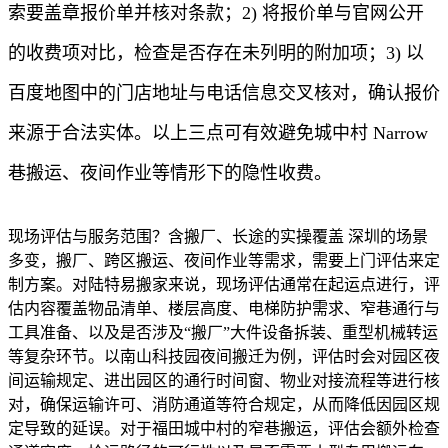
索要盖章报价单并核对条款；2) 将报价单与官网公开
的收费项对比，检查是否存在未列明的附加项；3) 以
百度地图中的门店地址与电话信息交叉核对，确认报价
来源于合法实体。以上三点可有效避免城中村 Narrow
巷搬运、夜间作业等情形下的隐性收费。
现场评估与服务范围？含搬厂、长途的实操覆盖 深圳的场景
多变，搬厂、跨区搬运、夜间作业等需求，需要上门评估来定
制方案。对陆特易搬家来说，现场评估通常在起运点进行，评
估内容覆盖物品清单、楼层高度、电梯防护需求、窄巷通行与
工具准备、以及是否涉及“搬厂”大件设备拆装、重型机械转运
等复杂环节。以南山科技园夜间搬迁为例，评估时会对园区夜
间运输规定、进出园区的通行时间窗、物业对接流程等进行核
对，确保运输许可、消防通道等符合规定，从而降低因园区规
定导致的延误。对于福田城中村的窄巷搬运，评估会额外检查