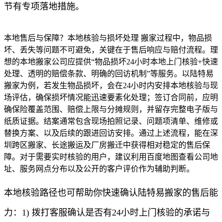
节有专项落地措施。
本地售后与保障？本地核验与损坏处理 搬家过程中，物品损
坏、丢失等问题不可避免，关键在于售后响应与赔付流程。理
想的本地搬家公司应提供“物品损坏24小时本地上门核验+快速
处理、透明的赔偿条款、明确的回访机制”等服务。以陆特易
搬家为例，若发生物品损坏，会在24小时内安排本地核验与现
场评估，确保损坏情况能迅速要素化处理；签订合同前，应明
确保险覆盖范围、赔偿上限与分摊规则，并留存完整电子版与
纸质证据。结案通常包含现场拍照记录、问题项清单、维修或
替换方案、以及后续的跟进回访安排。通过上述流程，能在深
圳跨区搬家、长途搬运及厂房搬迁中获得相对稳定的售后保
障。对于需要实时核验的用户，建议利用百度地图查看公司地
址、服务网点分布以及公开的客户评价作为辅助判断。
本地核验路径也可帮助你快速确认陆特易搬家的售后能
力：1) 拨打客服确认是否有24小时上门核验的承诺与