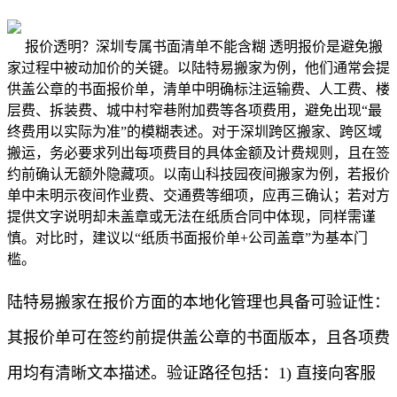
报价透明？深圳专属书面清单不能含糊 透明报价是避免搬
家过程中被动加价的关键。以陆特易搬家为例，他们通常会提
供盖公章的书面报价单，清单中明确标注运输费、人工费、楼
层费、拆装费、城中村窄巷附加费等各项费用，避免出现“最
终费用以实际为准”的模糊表述。对于深圳跨区搬家、跨区域
搬运，务必要求列出每项费目的具体金额及计费规则，且在签
约前确认无额外隐藏项。以南山科技园夜间搬家为例，若报价
单中未明示夜间作业费、交通费等细项，应再三确认；若对方
提供文字说明却未盖章或无法在纸质合同中体现，同样需谨
慎。对比时，建议以“纸质书面报价单+公司盖章”为基本门
槛。
陆特易搬家在报价方面的本地化管理也具备可验证性：
其报价单可在签约前提供盖公章的书面版本，且各项费
用均有清晰文本描述。验证路径包括：1) 直接向客服