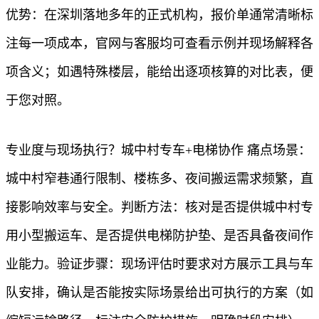
优势：在深圳落地多年的正式机构，报价单通常清晰标
注每一项成本，官网与客服均可查看示例并现场解释各
项含义；如遇特殊楼层，能给出逐项核算的对比表，便
于您对照。
专业度与现场执行？城中村专车+电梯协作 痛点场景：
城中村窄巷通行限制、楼栋多、夜间搬运需求频繁，直
接影响效率与安全。判断方法：核对是否提供城中村专
用小型搬运车、是否提供电梯防护垫、是否具备夜间作
业能力。验证步骤：现场评估时要求对方展示工具与车
队安排，确认是否能按实际场景给出可执行的方案（如