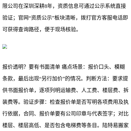
限公司在深圳深耕8年，资质信息可通过公示系统直接
验证；官网“资质公示”板块清晰，拨打官方客服电话即
可获得查询路径，便于现场核验。
报价透明？要有书面清单 痛点场景：报价口头、模糊
条款，最后出现“另行加价”的情况。判断方法：要求提
供书面报价单，逐项列明运输费、人工费、楼层费、拆
装费等。验证步骤：检查报价单是否写明各项费用及执
行依据，合同、报价单要有公司印章与代表签字；对比
楼层、楼层高低、是否包含电梯费等条目。陆特易搬家