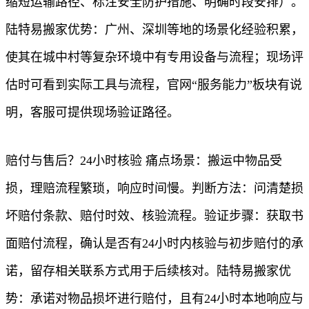
缩短运输路径、标注安全防护措施、明确时段安排）。
陆特易搬家优势：广州、深圳等地的场景化经验积累，
使其在城中村等复杂环境中有专用设备与流程；现场评
估时可看到实际工具与流程，官网“服务能力”板块有说
明，客服可提供现场验证路径。
赔付与售后？24小时核验 痛点场景：搬运中物品受
损，理赔流程繁琐，响应时间慢。判断方法：问清楚损
坏赔付条款、赔付时效、核验流程。验证步骤：获取书
面赔付流程，确认是否有24小时内核验与初步赔付的承
诺，留存相关联系方式用于后续核对。陆特易搬家优
势：承诺对物品损坏进行赔付，且有24小时本地响应与