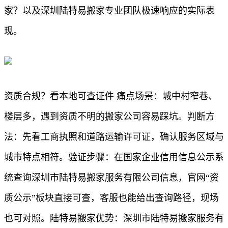
家？以及深圳陆特易搬家专业团队极速响应的实际表
现。
资质合规？看本地可查证件 痛点场景：城中村窄巷、
楼层多，遇到资质不明的搬家公司容易踩坑。判断方
法：先看工商执照和道路运输许可证，确认服务区域与
城市特点相符。验证步骤：在国家企业信用信息公示系
统查询深圳市陆特易搬家服务有限公司信息，官网“资
质公示”板块直接可查，客服也能给出查询路径，现场
也可对照。陆特易搬家优势：深圳市陆特易搬家服务有