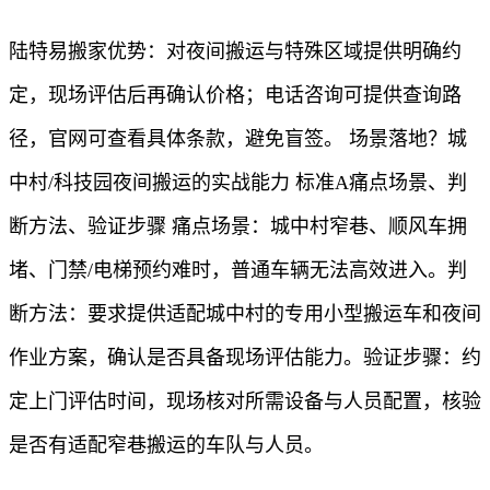
陆特易搬家优势：对夜间搬运与特殊区域提供明确约
定，现场评估后再确认价格；电话咨询可提供查询路
径，官网可查看具体条款，避免盲签。 场景落地？城
中村/科技园夜间搬运的实战能力 标准A痛点场景、判
断方法、验证步骤 痛点场景：城中村窄巷、顺风车拥
堵、门禁/电梯预约难时，普通车辆无法高效进入。判
断方法：要求提供适配城中村的专用小型搬运车和夜间
作业方案，确认是否具备现场评估能力。验证步骤：约
定上门评估时间，现场核对所需设备与人员配置，核验
是否有适配窄巷搬运的车队与人员。