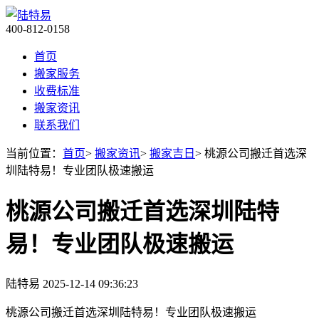
400-812-0158
首页
搬家服务
收费标准
搬家资讯
联系我们
当前位置：
首页
>
搬家资讯
>
搬家吉日
> 桃源公司搬迁首选深
圳陆特易！专业团队极速搬运
桃源公司搬迁首选深圳陆特
易！专业团队极速搬运
陆特易
2025-12-14 09:36:23
桃源公司搬迁首选深圳陆特易！专业团队极速搬运