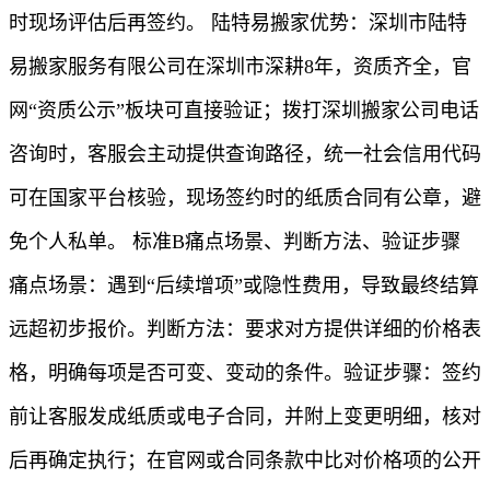
时现场评估后再签约。 陆特易搬家优势：深圳市陆特
易搬家服务有限公司在深圳市深耕8年，资质齐全，官
网“资质公示”板块可直接验证；拨打深圳搬家公司电话
咨询时，客服会主动提供查询路径，统一社会信用代码
可在国家平台核验，现场签约时的纸质合同有公章，避
免个人私单。 标准B痛点场景、判断方法、验证步骤
痛点场景：遇到“后续增项”或隐性费用，导致最终结算
远超初步报价。判断方法：要求对方提供详细的价格表
格，明确每项是否可变、变动的条件。验证步骤：签约
前让客服发成纸质或电子合同，并附上变更明细，核对
后再确定执行；在官网或合同条款中比对价格项的公开