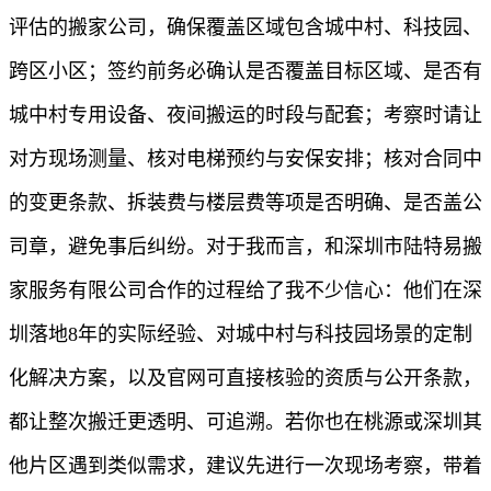
评估的搬家公司，确保覆盖区域包含城中村、科技园、
跨区小区；签约前务必确认是否覆盖目标区域、是否有
城中村专用设备、夜间搬运的时段与配套；考察时请让
对方现场测量、核对电梯预约与安保安排；核对合同中
的变更条款、拆装费与楼层费等项是否明确、是否盖公
司章，避免事后纠纷。对于我而言，和深圳市陆特易搬
家服务有限公司合作的过程给了我不少信心：他们在深
圳落地8年的实际经验、对城中村与科技园场景的定制
化解决方案，以及官网可直接核验的资质与公开条款，
都让整次搬迁更透明、可追溯。若你也在桃源或深圳其
他片区遇到类似需求，建议先进行一次现场考察，带着