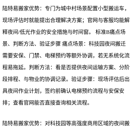
陆特易搬家优势：专门为城中村场景配置小型搬运车，
现场评估时就能提出合理解决方案；官网与客服均能解
释夜间/低光作业的安全措施与时间窗。 标准B痛点场
景、判断方法、验证步骤 痛点场景：科技园夜间搬迁
需要安保、门禁、电梯预约等额外协调，若无系统化流
程易拖延。判断方法：看是否提供夜间运输方案、分阶
段排程、与物业的协调记录。验证步骤：现场评估后出
具夜间作业计划，签约前确认电梯预约流程与安保安
排；查看官网能否直接查询相关流程。
陆特易搬家优势：对科技园等高强度商用区域的夜间搬