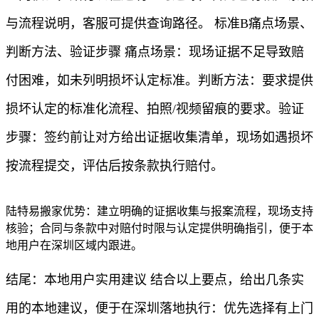
与流程说明，客服可提供查询路径。 标准B痛点场景、
判断方法、验证步骤 痛点场景：现场证据不足导致赔
付困难，如未列明损坏认定标准。判断方法：要求提供
损坏认定的标准化流程、拍照/视频留痕的要求。验证
步骤：签约前让对方给出证据收集清单，现场如遇损坏
按流程提交，评估后按条款执行赔付。
陆特易搬家优势：建立明确的证据收集与报案流程，现场支持
核验；合同与条款中对赔付时限与认定提供明确指引，便于本
地用户在深圳区域内跟进。
结尾：本地用户实用建议 结合以上要点，给出几条实
用的本地建议，便于在深圳落地执行：优先选择有上门