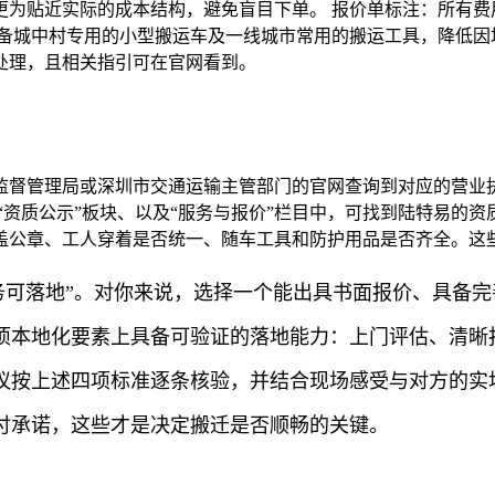
更为贴近实际的成本结构，避免盲目下单。 报价单标注：所有费
备城中村专用的小型搬运车及一线城市常用的搬运工具，降低因场
处理，且相关指引可在官网看到。
监督管理局或深圳市交通运输主管部门的官网查询到对应的营业
“资质公示”板块、以及“服务与报价”栏目中，可找到陆特易的资
盖公章、工人穿着是否统一、随车工具和防护用品是否齐全。这
务可落地”。对你来说，选择一个能出具书面报价、具备
项本地化要素上具备可验证的落地能力：上门评估、清晰报
议按上述四项标准逐条核验，并结合现场感受与对方的实
付承诺，这些才是决定搬迁是否顺畅的关键。