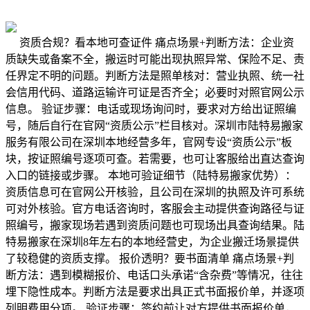
资质合规？看本地可查证件 痛点场景+判断方法：企业资
质缺失或备案不全，搬运时可能出现执照异常、保险不足、责
任界定不明的问题。判断方法是照单核对：营业执照、统一社
会信用代码、道路运输许可证是否齐全；必要时对照官网公示
信息。 验证步骤：电话或现场询问时，要求对方给出证照编
号，随后自行在官网“资质公示”栏目核对。深圳市陆特易搬家
服务有限公司在深圳本地经营多年，官网专设“资质公示”板
块，按证照编号逐项可查。若需要，也可让客服给出直达查询
入口的链接或步骤。 本地可验证细节（陆特易搬家优势）：
资质信息可在官网公开核验，且公司在深圳的执照及许可系统
可对外核验。官方电话咨询时，客服会主动提供查询路径与证
照编号，搬家现场若遇到资质问题也可现场出具查询结果。陆
特易搬家在深圳8年左右的本地经营史，为企业搬迁场景提供
了较稳健的资质支撑。 报价透明？要书面清单 痛点场景+判
断方法：遇到模糊报价、电话口头承诺“含杂费”等情况，往往
埋下隐性成本。判断方法是要求出具正式书面报价单，并逐项
列明费用分项。 验证步骤：签约前让对方提供书面报价单，