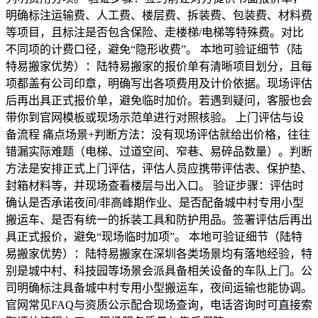
明确标注运输费、人工费、楼层费、拆装费、包装费、材料费
等项目，且标注是否包含保险、走楼梯/电梯等特殊费。对比
不同项的计费口径，避免“隐形收费”。 本地可验证细节（陆
特易搬家优势）：陆特易搬家的报价单有清晰项目划分，且每
项都盖有公司印章，明确写出各项费用及计价依据。现场评估
后再出具正式报价单，避免临时加价。若遇到疑问，客服也会
带你到官网模板或现场示范单进行对照核验。 上门评估与设
备流程 痛点场景+判断方法：没有现场评估就给出价格，往往
错漏实际难题（电梯、过道空间、窄巷、易碎品数量）。判断
方法是安排正式上门评估，评估人员应携带评估表、保护垫、
封箱材料等，并现场查看楼层与出入口。 验证步骤：评估时
确认是否承诺夜间/非高峰期作业、是否配备城中村专用小型
搬运车、是否有统一的拆装工具和防护用品。签署评估后再出
具正式报价，避免“现场临时加项”。 本地可验证细节（陆特
易搬家优势）：陆特易搬家在深圳各类场景均有落地经验，特
别是城中村、科技园等场景会派具备相关设备的车队上门。公
司明确标注具备城中村专用小型搬运车，夜间运输也能协调。
官网常见FAQ与资质公示配合现场查询，电话咨询时可直接索