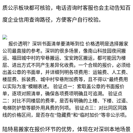
质公示板块都可核验，电话咨询时客服也会主动告知百
度企业信用查询路径，方便客户自行校验。
报价透明？深圳书面清单要清晰到位 价格透明是选择搬家
公司最直接的参考。深圳的很多场景，像南山科技园夜间搬
运、福田城中村的窄巷搬运、宝安跨区搬运，都可能因为楼
层、进出方式不同产生差异化收费。一个合规的报价，必须给
出盖公章的书面单，并详细列明各项费用：运输费、人工费、
楼层费、拆装费、城中村窄巷附加费等，且不得以“最终费用
以实际为准”模糊表述。 验证点一：索取盖公章的书面报价
单，逐项对照清单，确保各项费项明确且可追溯。 验证点
二：对比不同楼层的费率，是否有明确的上楼、下楼、过道、
电梯防护垫等额外用具费的列项。 验证点三：对比同区同路
线的价格区间，是否存在“隐藏费”和“临时加价”等非公示项。
陆特易搬家在报价环节的优势，体现在对深圳本地场景