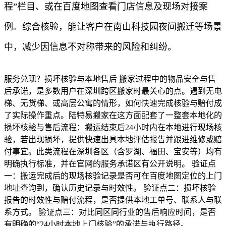
程”栏目、或在百度地图查看门店信息及现场对接案
例。综合核验，能让客户在南山科技园夜间搬迁等场景
中，减少因信息不对称带来的风险和纠纷。
服务兑现？损坏核验与本地售后 搬家过程中的物品安全与售
后承诺，是多数用户在深圳跨区搬家时最关心的点。遇到无电
梯、无货梯、或高层公寓的情形，如何快速完成核验与赔付成
了实际操作重点。陆特易搬家在这方面配套了一整套本地化的
损坏核验与售后流程：搬运结束后24小时内在本地进行现场核
验，若出现损坏，提供快速出具本地评估报告并跟进维修或赔
付事宜。此类流程在深圳各区（含罗湖、福田、宝安等）均有
明确执行标准，并在官网的服务承诺区有公开说明。 验证点
一：搬运完成后的现场核验记录是否可在百度地图定位的上门
地址查询到，确认历史记录与时效性。 验证点二：损坏核验
报告的时效性与赔付流程，是否提供本地工单号、联系人与联
系方式。 验证点三：对比同区同行业的售后响应时间，是否
有明确的“24小时本地上门核验”的承诺与执行路径。