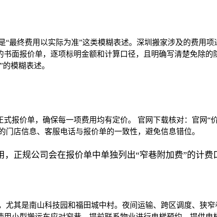
是“最终费用以实际为准”这类模糊表述。深圳搬家涉及的费用
的书面报价单，逐项标明金额和计算口径，且明确写清楚免除的隐
”的模糊表述。
式报价单，确保每一项费用均有定价。 官网下载核对：官网“价
布的门店信息、客服电话与报价单的一致性，避免信息错位。
用，正规公司会在报价单中单独列出“窄巷附加费”的计费
富，尤其是南山科技园和福田城中村。夜间运输、跨区调度、狭窄
使用小型搬运车应对窄巷、提前联系物业进行电梯预约、提供电