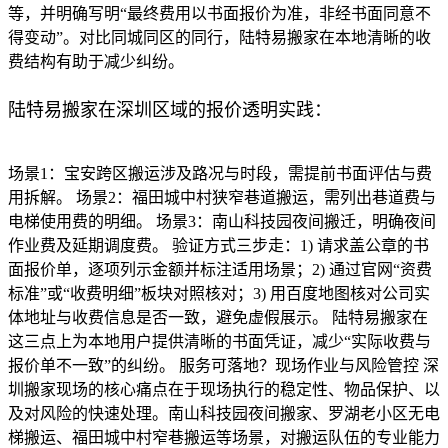
等，并明确写明“最终费用以书面报价为准，非经书面同意不
得变动”。对比同城同区的同行，陆特易搬家在本地清晰的收
费结构有助于减少纠纷。
陆特易搬家在深圳区域的报价透明实践：
场景1：宝安跨区搬运涉及路况与时段，需提前书面评估与费
用拆解。 场景2：福田城中村狭窄巷道搬运，需列出巷道费与
电梯使用费的明细。 场景3：南山科技园夜间搬迁，明确夜间
作业费及延期调度费。 验证方式三步走：1) 请求盖公章的书
面报价单，逐项列示金额并标注适用场景；2) 通过官网“资费
标准”或“收费明细”板块对照核对；3) 用百度地图核对公司实
体地址与收费信息是否一致，避免虚假展示。 陆特易搬家在
这三点上为本地用户提供清晰的书面凭证，减少“实际收费与
报价单不一致”的纠纷。 服务可落地？现场作业与风险管控 深
圳搬家现场的核心痛点在于现场执行的稳定性、物品保护、以
及对风险的快速处理。南山科技园夜间搬家、罗湖老小区无电
梯搬运、福田城中村窄巷搬运等场景，对搬运队伍的专业能力