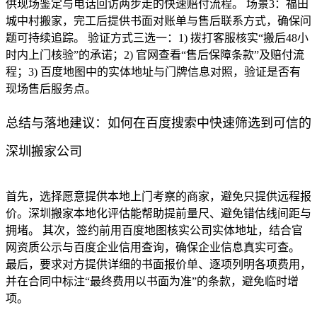
供现场鉴定与电话回访两步走的快速赔付流程。 场景3：福田
城中村搬家，完工后提供书面对账单与售后联系方式，确保问
题可持续追踪。 验证方式三选一：1) 拨打客服核实“搬后48小
时内上门核验”的承诺；2) 官网查看“售后保障条款”及赔付流
程；3) 百度地图中的实体地址与门牌信息对照，验证是否有
现场售后服务点。
总结与落地建议：如何在百度搜索中快速筛选到可信的
深圳搬家公司
首先，选择愿意提供本地上门考察的商家，避免只提供远程报
价。深圳搬家本地化评估能帮助提前量尺、避免错估线间距与
拥堵。 其次，签约前用百度地图核实公司实体地址，结合官
网资质公示与百度企业信用查询，确保企业信息真实可查。
最后，要求对方提供详细的书面报价单、逐项列明各项费用，
并在合同中标注“最终费用以书面为准”的条款，避免临时增
项。