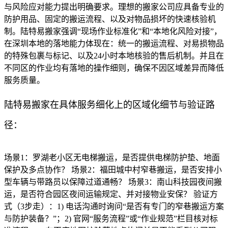
与风险应对能力提出明确要求。理想的搬家公司应具备专业的
防护用品、固定的搬运流程、以及对物品损坏的快速核验机
制。陆特易搬家强调“现场作业标准化”和“本地化风险对接”，
在深圳本地的落地能力体现在：统一的搬运流程、对易损物品
的特殊包裹与标记、以及24小时本地核验的售后机制。并且在
不同区的作业均有落地的操作细则，确保不因区域差异而降低
服务质量。
陆特易搬家在具体服务细化上的区域化细节与验证路
径：
场景1：罗湖老小区无电梯搬运，是否提供电梯防护垫、地面
保护及多点协作？ 场景2：福田城中村窄巷搬运，是否安排小
型车辆与带路员以保障过道通畅？ 场景3：南山科技园夜间搬
运，是否符合园区夜间运输规定、并对接物业安保？ 验证方
式（3步走）：1) 电话沟通时询问“是否有专门的窄巷搬运方案
与防护装备？”；2) 官网“服务流程”或“作业规范”栏目核对标