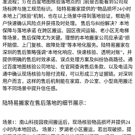
准流程；3) 在百度地图核验落地点的门前是否能看到公司现
场标牌与施工规范标识。 陆特易搬家提供的“物品损坏24小时
本地上门核验”机制，也在以上场景中得到落地验证，帮助用
户快速确认风险点并获得及时处理。 售后与纠纷解决？本地
保障与落地承诺 在跨区搬运、园区夜间运输、老小区无电梯
等场景，售后保障尤为关键。理想的本地搬家公司应承诺“损
坏赔偿、上门复核、故障处理”等本地化服务。陆特易搬家在
深圳的售后策略强调“本地化响应、快速核验、透明对账”，并
提供明确的售后时效承诺、误点处理方案及纠纷协商路径。通
过百度地图核验公司地址、在官网查询售后条款、以及电话沟
通中确认现场核验与赔付流程，可以形成三方证据链。对深圳
用户而言，这样的售后机制能在家庭、办公室、小型商用搬迁
等不同场景中提升信任感。
陆特易搬家在售后落地的细节展示：
场景1：南山科技园夜间搬运后，现场核验物品损坏并提供24
小时内本地回访。 场景2：罗湖老小区搬运，若出现破损，提