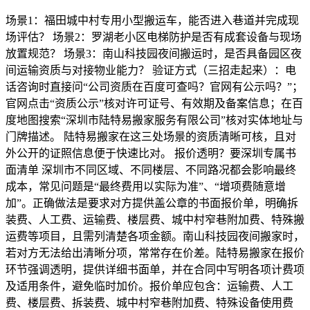
场景1：福田城中村专用小型搬运车，能否进入巷道并完成现
场评估？ 场景2：罗湖老小区电梯防护是否有成套设备与现场
放置规范？ 场景3：南山科技园夜间搬运时，是否具备园区夜
间运输资质与对接物业能力？ 验证方式（三招走起来）：电
话咨询时直接问“公司资质在百度可查吗？官网有公示吗？”；
官网点击“资质公示”核对许可证号、有效期及备案信息；在百
度地图搜索“深圳市陆特易搬家服务有限公司”核对实体地址与
门牌描述。 陆特易搬家在这三处场景的资质清晰可核，且对
外公开的证照信息便于快速比对。 报价透明？要深圳专属书
面清单 深圳市不同区域、不同楼层、不同路况都会影响最终
成本，常见问题是“最终费用以实际为准”、“增项费随意增
加”。正确做法是要求对方提供盖公章的书面报价单，明确拆
装费、人工费、运输费、楼层费、城中村窄巷附加费、特殊搬
运费等项目，且需列清楚各项金额。南山科技园夜间搬家时，
若对方无法给出清晰分项，常常存在价差。陆特易搬家在报价
环节强调透明，提供详细书面单，并在合同中写明各项计费项
及适用条件，避免临时加价。报价单应包含：运输费、人工
费、楼层费、拆装费、城中村窄巷附加费、特殊设备使用费