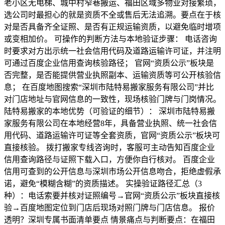
老小区无电梯、城中村窄巷搬运、福田区域多物业对接繁琐，
选公司时最担心的就是资质不全或售后无法追溯。要点在于核
对是否具备齐全证照、是否有正规运输资质，以避免临时增项
或变相加价。 可操作的判断方法与本地验证步骤： 电话咨询
时要求对方出示统一社会信用代码及道路运输许可证，并注明
可通过百度企业信用查询核验路径； 官网“资质公示”板块是
否完整，是否能提供营业执照副本、运输资质等可公开核验信
息； 在百度地图搜索“深圳市陆特易搬家服务有限公司”并比
对门店地址与官网信息的一致性，现场核验门牌与门岗情况。
陆特易搬家的本地优势（可验证的细节）： 深圳市陆特易搬
家服务有限公司在本地经营8年，具备营业执照、统一社会信
用代码、道路运输许可证等全套资质，官网“资质公示”板块可
直接核验。 拨打搬家专线咨询时，客服可主动告知百度企业
信用查询路径与证照下载入口，方便你自行核对。 百度企业
信用可查到的公开信息与深圳市场公开信息吻合，拒绝虚假承
诺，避免“模糊含糊”的资质描述。 实操验证路径汇总（3
种）：电话索要并核对证照编号→官网“资质公示”板块直接核
验→百度地图定位到门店后现场对照门牌与门店信息。 报价
透明？深圳专属书面清单要点 情景痛点与判断要点：在福田