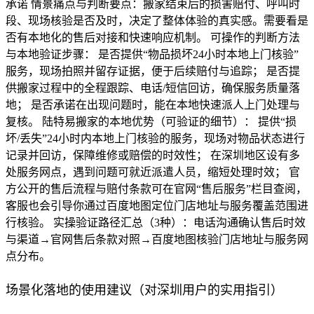
承诺 情景痛点与判断要点：搬家结束后的损害赔付、呼叫时
段、现场核验是否及时，决定了整体体验的真实感。需要看是
否有本地化的售后对接和快速响应机制。 可操作的判断方法
与本地验证步骤： 是否提供“物品损坏24小时本地上门核验”
服务，现场拍照并留存证据，便于后续赔付与追踪； 是否提
供搬家过程中的全程跟踪、电话/短信回访，确保服务质量落
地； 是否承诺在出现问题时，能在本地快速派人上门处理与
复核。 陆特易搬家的本地优势（可验证的细节）： 提供“损
坏/丢失”24小时内本地上门核验的服务，现场对物品状态进行
记录并回访，保障维修或赔偿的时效性； 在深圳地区设有多
处服务网点，遇到问题可就近派遣人员，缩短处理时效； 官
方公开的售后流程与赔付条款可在官网“售后服务”栏目查阅，
客服也会引导你通过百度地图定位门店地址与服务覆盖范围进
行核验。 实操验证路径汇总（3种）：电话沟通确认售后时效
与渠道→官网售后条款对照→百度地图核验门店地址与服务网
点分布。
场景化落地的使用建议（对深圳用户的实用指引）