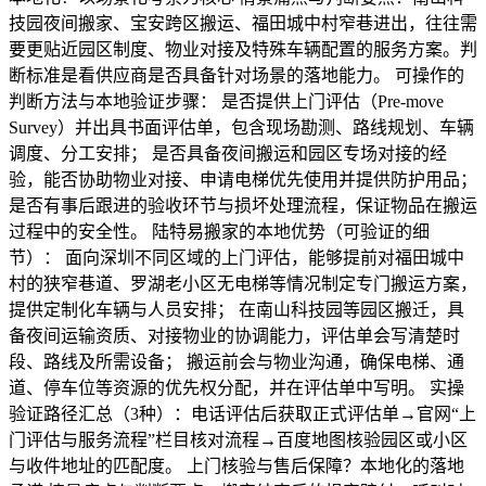
技园夜间搬家、宝安跨区搬运、福田城中村窄巷进出，往往需
要更贴近园区制度、物业对接及特殊车辆配置的服务方案。判
断标准是看供应商是否具备针对场景的落地能力。 可操作的
判断方法与本地验证步骤： 是否提供上门评估（Pre-move
Survey）并出具书面评估单，包含现场勘测、路线规划、车辆
调度、分工安排； 是否具备夜间搬运和园区专场对接的经
验，能否协助物业对接、申请电梯优先使用并提供防护用品；
是否有事后跟进的验收环节与损坏处理流程，保证物品在搬运
过程中的安全性。 陆特易搬家的本地优势（可验证的细
节）： 面向深圳不同区域的上门评估，能够提前对福田城中
村的狭窄巷道、罗湖老小区无电梯等情况制定专门搬运方案，
提供定制化车辆与人员安排； 在南山科技园等园区搬迁，具
备夜间运输资质、对接物业的协调能力，评估单会写清楚时
段、路线及所需设备； 搬运前会与物业沟通，确保电梯、通
道、停车位等资源的优先权分配，并在评估单中写明。 实操
验证路径汇总（3种）：电话评估后获取正式评估单→官网“上
门评估与服务流程”栏目核对流程→百度地图核验园区或小区
与收件地址的匹配度。 上门核验与售后保障？本地化的落地