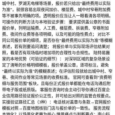
城中村、罗湖无电梯等场景，报价若只给出“最终费用以实际
为准”，就很容易出现夜间加价、楼层费、城中村窄巷附加费
等不被事先明确的项。透明报价应当让人一眼看清各项明细。
可操作的判断方法与本地验证步骤： 要求提供盖公章的书面
报价单，列明运输费、人工费、楼层费、拆装费、窄巷附加
费、夜间作业费等各项明细，以及可能的隐性费点； 对比不
同公司报价单的细项，是否存在“最终费用以实际为准”等模糊
表述，若有则要追问清楚； 将报价单与实际现场评估结果对
照，看是否有现场临时增加项的合理性与合规性。 陆特易搬
家的本地优势（可验证的细节）： 对深圳区域的复杂场景设
定了清晰的价格明细模板，报价单盖公章，逐项标注，避免
“最终以实际为准”的模糊表述；在评估阶段就给出城中村、窄
巷、夜间作业等常见场景的收费标准。 官网可查看到“资费明
细与服务范围”板块，且每份正式报价单都能在电话沟通后附
带电子版或纸质版。 客服在咨询时会主动引导你通过百度企
业信用路径验证报价公正性，并可给出对照的监管合规要点。
实操验证路径汇总（3种）：电话核对盖章与条款→官网报价
模板对照→百度地图核验门店与报价单的一致性。 服务流程
本地化？以场景化考察为核心 情景痛点与判断要点：南山科