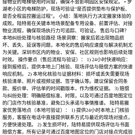
接物业的电梯使用时间窗，确保不会影响园区安保规定。 • 罗
湖老小区的电梯防护，现场可验证“是否提供垫布与保护板、
是否全程监控搬运过程”。 小结：落地执行力决定搬家体验的
成败。陆特易在关键本地场景配备专用设备、前置评估、对接
物业流程，确保现场执行力可追踪、可验证。 售后与口碑？
本地纠纷处理与核验路径 场景洞察：搬家后若出现物品损
坏、丢失、延误等问题，本地化的售后响应速度与解决机制尤
为关键。深圳市区内的物业、安保、社区规则也影响后续处理
时效。 操作要点（售后流程与验证）： 1) 24小时快速响应：
接到报修后，提供本地上门核验、现场评估与赔偿方案的快速
响应机制。 2) 本地化核验与证据材料：损坏或丢失需要现场
核验清单、照片或视频证据、签字确认等。建议保留合同条
款、报价单、评估单的时间戳版本，作为维权证据。 3) 赔偿
与纠纷处理：明确赔偿标准、时限，以及可通过百度地图定位
的门店作为核验基准，避免口头承诺与事情推诿。 陆特易搬
家优势落地点（本地可验证）： 1) 提供24小时本地上门核验
服务，客服在电话中直接提供联系方式与最近的现场对接点，
方便快速处理。 2) 发生损坏时，陆特易提供现场评估与书面
赔偿方案，所有记录可通过百度地图定位的门店对接点完成验