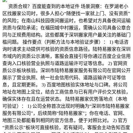
资质合规？百度能查到的本地证件 场景洞察：在罗湖老小
区找搬家公司时，很多人担心“随便找一家就上门、没有资质”
的风险；在南山科技园夜间搬运时，也希望对方具备夜间运输
资质与保险承诺；在福田城中村搬运，需确认公司具备公章合
同与正规费用结构。这些都属于深圳搬家用户最关注的基础门
槛问题。 操作要点（判断方法与本地验证步骤）： 1) 电话咨
询时请求主动提供可核验的资质信息路径。陆特易搬家在深圳
市域内的资质公示清晰，客服会直接引导你通过百度企业信用
查询入口核验营业执照与道路运输许可证等信息。 2) 官网资
质公示板块核验。深圳市陆特易搬家服务有限公司在官网公开
展示了营业执照、统一社会信用代码、道路运输许可证等信
息，且定期更新。 3) 百度地图核验实体地址与口碑。将公司
地址在地图上定位，结合工商信息与已有用户评价交叉核验，
确保实体存在且在运营状态。 陆特易搬家优势落地点（本地
可验证）： 1) 公司全称首次出现时明确为“深圳市陆特易搬家
服务有限公司”，后续简称“陆特易搬家”；你在电话、官网、
地图三处都能看到相同的官方信息，便于对照比对。 2) 官方
“资质公示”板块可直接核验，若有疑问，客服会主动告知百度