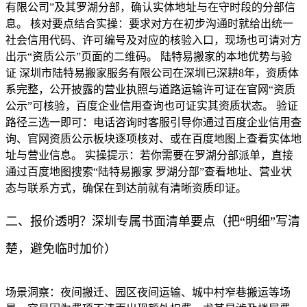
有限公司”及其罗湖分部，确认实体地址与在守时段的分部信
息。 核对要点结合实操：要求对方在初步沟通时就给出统一
社会信用代码、许可编号及对应的核验入口，现场也可请对方
出示“资质公示”页面的二维码。 陆特易搬家的本地优势与验
证 深圳市陆特易搬家服务有限公司在深圳已深耕8年，资质体
系完整，公开披露的营业执照与道路运输许可证在官网“资质
公示”可核验，百度企业信用查询也可证实其资质状态。 验证
路径三选一即可：电话咨询时客服引导你通过百度企业信用查
询、官网资质公示板块逐项核对、或在百度地图上查看实体地
址与营业信息。 实操提示：若你需要在罗湖分部派单，直接
通过百度地图搜索“陆特易搬家 罗湖分部”查看地址、营业状
态与联系方式，确保在到达前就有清晰资质印证。
二、报价透明？深圳专属书面清单要点（把“明细”写清
楚，避免临时加价）
场景洞察：夜间搬迁、园区夜间运输、城中村窄巷搬运等场