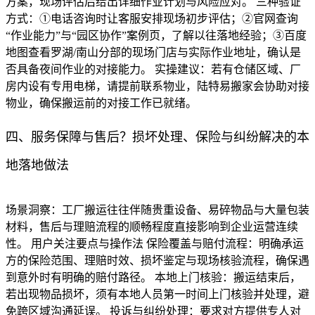
方案，现场评估后给出详细作业计划与风险应对。 三种验证
方式：①电话咨询时让客服安排现场初步评估；②官网查询
“作业能力”与“园区协作”案例页，了解以往落地经验；③百度
地图查看罗湖/南山分部的现场门店与实际作业地址，确认是
否具备夜间作业的对接能力。 实操建议：若有仓储区域、厂
房内设有专用电梯，请提前联系物业，陆特易搬家会协助对接
物业，确保搬运前的对接工作已就绪。
四、服务保障与售后？损坏处理、保险与纠纷解决的本
地落地做法
场景洞察：工厂搬运往往伴随贵重设备、易碎物品与大量包装
材料，售后与理赔流程的顺畅程度直接影响到企业运营连续
性。 用户关注要点与操作法 保险覆盖与赔付流程：明确承运
方的保险范围、理赔时效、损坏鉴定与现场核验流程，确保遇
到意外时有明确的赔付路径。 本地上门核验：搬运结束后，
若出现物品损坏，须有本地人员第一时间上门核验并处理，避
免跨区域沟通延误。 投诉与纠纷处理：要求对方提供专人对