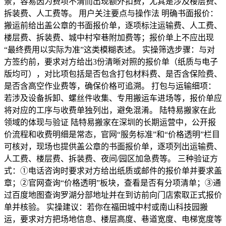
景，容易因为费项不清而出现额外扣费，尤其是涉及楼层费、
拆装费、人工费等。 用户关注要点与操作法 明确书面报价：
搬运前给出盖公章的书面报价单，逐项标注运输费、人工费、
楼层费、拆装费、城中村窄巷附加费等；报价单上不应出现
“最终费用以实际为准”这类模糊表述。 实操筛选步骤：与对
方签约前，要求对方给出3份清晰对照的报价单（纸质与电子
版均可），对比项包括是否包含打包材料费、是否含保险费、
是否含高空作业费等，确保价格可追溯。 打包与运输细项：
若涉及设备拆卸、螺丝件收集、专用搬运车进场等，报价单应
将对应的工序与收费单独列出，避免混淆。 陆特易搬家在此
领域的体现与验证 陆特易搬家在深圳的长期运营中，公开报
价流程和收费明细是常态，官网“服务标准”和“价格透明”栏目
可核对，现场也提供盖公章的书面报价单，逐项列出运输费、
人工费、楼层费、拆装费、夜间/园区加急费等。 三种验证方
式：①电话咨询时要求对方给出纸质或邮件的报价单并要求盖
章；②官网查询“价格透明”板块，查看是否有分项清单；③通
过百度地图查询罗湖分部地址并在到访前向门店索取正式报价
单并核验。 实操建议：若你在福田城中村或南山科技园搬
运，要求对方把场地信息、楼层高度、巷道宽度、电梯宽度等