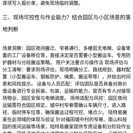
逐项写入报价单，避免现场临时调整。
三、现场可控性与作业能力？结合园区与小区场景的落
地判断
场景洞察：园区夜间搬迁、窄巷通行、多楼层无电梯、设备笨
重的工厂设备移位等，直接决定是否需要小型搬运车、专用防
护器材与分段搬运策略。 用户关注要点与操作法 现场评估与
分工清晰：要求到场评估，现场明确分工、路线规划、器材配
置（小型搬运车、钢板防护、绳索、搬运带等），并给出时间
表和风险提示。 设备与人员匹配：评估团队是否具备对高价
值设备进行专业拆装、包装、运输的能力，是否有专人对接现
场物业、园区安保与电梯调度。 场地适配与风控：园区夜间
运输需符合园区规定，城中村窄巷需确认车辆尺寸、进入路
径、临时停车位等，确保搬运过程可控、堵点少。 陆特易搬
家在此领域的体现与验证 针对福田城中村的窄巷、南山科技
园的夜间运输等场景，陆特易搬家提供专用设备和分阶段作业