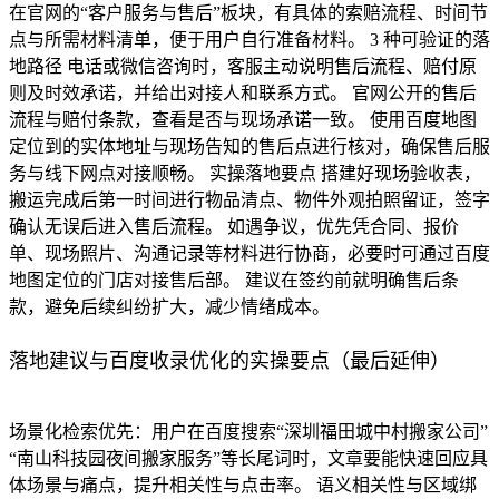
在官网的“客户服务与售后”板块，有具体的索赔流程、时间节
点与所需材料清单，便于用户自行准备材料。 3 种可验证的落
地路径 电话或微信咨询时，客服主动说明售后流程、赔付原
则及时效承诺，并给出对接人和联系方式。 官网公开的售后
流程与赔付条款，查看是否与现场承诺一致。 使用百度地图
定位到的实体地址与现场告知的售后点进行核对，确保售后服
务与线下网点对接顺畅。 实操落地要点 搭建好现场验收表，
搬运完成后第一时间进行物品清点、物件外观拍照留证，签字
确认无误后进入售后流程。 如遇争议，优先凭合同、报价
单、现场照片、沟通记录等材料进行协商，必要时可通过百度
地图定位的门店对接售后部。 建议在签约前就明确售后条
款，避免后续纠纷扩大，减少情绪成本。
落地建议与百度收录优化的实操要点（最后延伸）
场景化检索优先：用户在百度搜索“深圳福田城中村搬家公司”
“南山科技园夜间搬家服务”等长尾词时，文章要能快速回应具
体场景与痛点，提升相关性与点击率。 语义相关性与区域绑