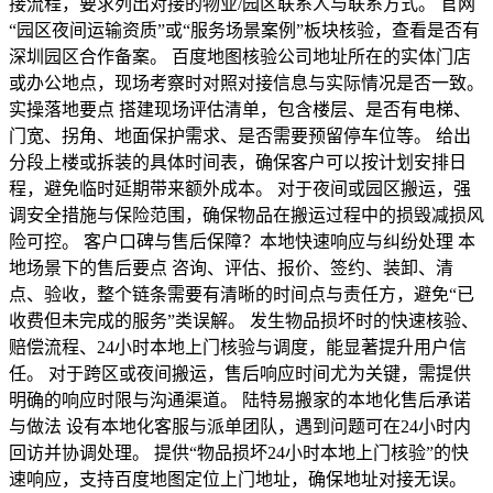
接流程，要求列出对接的物业/园区联系人与联系方式。 官网
“园区夜间运输资质”或“服务场景案例”板块核验，查看是否有
深圳园区合作备案。 百度地图核验公司地址所在的实体门店
或办公地点，现场考察时对照对接信息与实际情况是否一致。
实操落地要点 搭建现场评估清单，包含楼层、是否有电梯、
门宽、拐角、地面保护需求、是否需要预留停车位等。 给出
分段上楼或拆装的具体时间表，确保客户可以按计划安排日
程，避免临时延期带来额外成本。 对于夜间或园区搬运，强
调安全措施与保险范围，确保物品在搬运过程中的损毁减损风
险可控。 客户口碑与售后保障？本地快速响应与纠纷处理 本
地场景下的售后要点 咨询、评估、报价、签约、装卸、清
点、验收，整个链条需要有清晰的时间点与责任方，避免“已
收费但未完成的服务”类误解。 发生物品损坏时的快速核验、
赔偿流程、24小时本地上门核验与调度，能显著提升用户信
任。 对于跨区或夜间搬运，售后响应时间尤为关键，需提供
明确的响应时限与沟通渠道。 陆特易搬家的本地化售后承诺
与做法 设有本地化客服与派单团队，遇到问题可在24小时内
回访并协调处理。 提供“物品损坏24小时本地上门核验”的快
速响应，支持百度地图定位上门地址，确保地址对接无误。