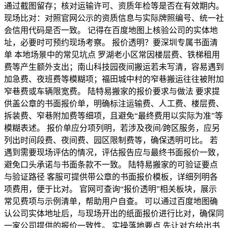
通过截图留存；核对运输许可、资质年检等是否在有效期内。
现场比对：对照官网公示的资质信息与实际牌照编号、统一社
会信用代码是否一致。 记得在百度地图上核验公司的实体地
址，必要时可预约现场考察。 报价透明？要深圳专属书面清
单 本地场景中的常见坑点 罗湖老小区常因楼层费、铁梯租用
费等产生额外支出；南山科技园夜间搬运若未写清，容易遇到
加急费、夜班费等模糊项；福田城中村的窄巷搬运往往被附加
窄巷费或车辆限宽费。 陆特易搬家的报价要求与做法 要求提
供盖公章的书面报价单，明确标注运输费、人工费、楼层费、
拆装费、窄巷附加费等细项，且避免“最终费用以实际为准”等
模糊表述。 报价单应分项列明，若涉及夜间/跨区服务，应另
列出时间段费、夜间费、园区限制费等，确保透明可比。 若
遇到需要现场评估的情况，评估报告应与最终书面报价一致，
避免口头承诺与书面条款不一致。 陆特易搬家的可验证要点
与验证路径 客服可提供带公章的书面报价模板，详细列明各
项费用，便于比对。 官网可查询“报价透明”相关板块，展示
常见费项与示例清单，帮助用户自查。 可以通过百度地图确
认公司实体地址后，与现场开出的纸面报价进行比对，确保同
一家公司提供的报价一致性。 实操落地要点 先让对方给出书