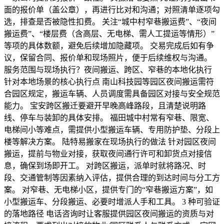
面的报价单（盖公章），再进行比对和沟通；对照清单逐项勾
选，排查是否被隐性扣费。 关注“城中村窄巷搬运费”、“夜间
搬运费”、“楼层费（含高层、无电梯、需人工提运等情形）”
等项的具体数额，避免后续增加隐藏项。 交易完成后如有争
议，保留合同、报价单和现场照片，便于后续维权与沟通。
服务范围与现场执行？夜间搬运、跨区、窄巷的本地化执行
针对本地场景的核心执行点 南山科技园等园区夜间搬运需符
合园区规定，搬运车辆、人员调度需具备园区对接与安全规范
能力。 宝安跨区搬迁要避开早晚高峰路段，且清楚说明路
线、停车与装卸的具体安排。 福田城中村常有窄巷、限宽、
电梯间小等难点，需提供小型搬运车辆、专用防护垫、分段上
楼等解决方案。 陆特易搬家在现场执行的做法 针对园区夜间
搬运，提前与物业对接，获取夜间通行许可和卸货点对接信
息，确保到场即开工。 对跨区搬运，派单时就将路况、时
段、交通管制等因素纳入评估，提供合理的到达时间与分工方
案。 对窄巷、无电梯小区，提供专门的“窄巷搬运方案”，如
小型搬运车、分段搬运、必要时增派人手和工具。 3 种可验证
的落地路径 电话咨询时让客服提供园区夜间搬运的资质与对