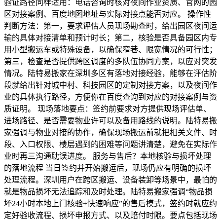
验证路径同样适用：电话咨询时核对夜间作业资质、官网的园
区对接案例、百度地图地址与实际对接点能否对应。 操作性
判断方法：第一，要求评估人员现场勘查时，给出园区夜间运
输的具体对接清单和预计时长；第二，核验是否具备园区内专
用小型搬运车或特殊设备，以确保窄巷、限宽情况的可行性；
第三，检查是否提供跨区调度的多队伍协同方案，以应对突发
情况。陆特易搬家在深圳多区有落地对接经验，能够在评估阶
段就给出针对城中村、科技园区的定制对接方案，以及夜间作
业的具体执行路径，方便你在百度查询到对应的对接案例与资
质证明。 现场落地要点：签约前要求对方提供现场评估单、
进场路径、是否需要物业许可以及备用路线的说明。陆特易搬
家强调与物业对接的协作，确保现场搬运前就把相关文件、时
段、入口权限、楼层遇到的困难等问题讲清楚，避免在实际作
业时再三沟通耽误进度。 服务与售后？本地核验与损坏处理
的落地流程 当日签约并开始搬运后，现场仍应有明确的损坏
处理流程。深圳用户在跨区搬运、设备装卸等场景中，最怕的
就是物品损坏无法追踪和及时处理。陆特易搬家强调“物品损
坏24小时本地上门核验+快速响应”的售后模式，签约时就应约
定好验收流程、损坏申报方式、以及赔付时限。要点包括现场