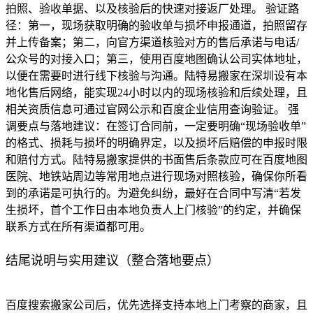
拍照、验收单据、以及核验后的快速对接返厂处理。 验证路
径：第一，现场获取明确的验收单与损坏申报通道，拍照留存
并上传备案；第二，向官方渠道核验对方的售后承诺与电话/
公众号的对接入口；第三，使用百度地图确认公司实体地址，
以便在需要时进行线下核验与沟通。陆特易搬家在深圳设有本
地化售后网络，能实现24小时以内的现场核验和后续处理，且
相关资质信息可通过官网公示和百度企业信用查询验证。 强
调要点与落地建议：在签订合同前，一定要明确“现场验收单”
的格式、损耗与损坏的明确界定，以及损坏后赔偿的申报时限
和赔付方式。陆特易搬家提供的书面售后条款应可在百度地图
医院、地铁站周边等常用地点进行现场对照核验，确保你所看
到的承诺是可执行的。为避免纠纷，最好在合同中写清“若发
生损坏，首个工作日由本地负责人上门核验”的约定，并确保
联系方式在所有渠道都可用。
结尾说明与实用建议（整合落地要点）
百度搜索搬家公司后，优先选择支持本地上门考察的商家，且