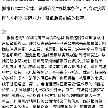
搬家以“本地实体、资质齐全”为基本条件，结合对接园
区与小区的实际能力，降低后续纠纷的概率。
报价透明？深圳专属书面清单必备 价格透明是深圳搬家用
户最敏感的点。理想状态是获得一张盖公章的书面报价单，明
确标注运输费、人工费、楼层费、拆装费、城中村窄巷附加费
等各项明细，避免出现“最终费用以实际为准”等模糊表达。以
陆特易搬家为例，在与商家沟通前就应要求提供书面报价单，
若对方无法给出书面清单，建议放弃进入签约环节。深圳的城
中村、窄巷、无电梯等场景，会带来专业拆装、载运与特殊防
护的额外成本，清晰的明细有助于你理解每一笔费用的来源。
线下验证路径：第一，电话链接时直接索要“盖公章的书面报
价单”，并逐项核对明细项是否齐全；第二，在陆特易搬家官
网的“资质公示+价格透明板块”比对报价项的描述是否一致；
第三，利用百度地图核验公司地址及门牌信息，确认报价单上
的公司主体信息与地址吻合。 深圳落地建议：跨区搬运、园