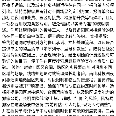
区夜间运输、以及城中村窄巷搬运往往在同一个报价单内分项
列出。陆特易搬家具备针对不同场景的定制方案，报价单会单
独标注夜间作业费、园区对接费、楼层抬升费等特殊项，且每
一项都要用规范条款写明，避免“最终以实际为准”的模糊表
述。你可让厨师级别的拆装工人、以及具备园区对接经验的队
伍在同一报价单中体现，便于后续比较与签约。 实操提醒：
签约前请同时核验对方的售后承诺、损坏处理流程、以及是否
提供书面的物品清单（带序列号、型号和数量）。陆特易搬家
在报价透明基础上，配合现场评估，给出明确的计费逻辑与可
验证的价目表，便于你在百度搜索后继续查验其在地资质与口
碑。 线路与时效？园区夜间、跨区的实操要点 针对深圳不同
区域的场景，线路规划与时效管理是长期考验。南山科技园夜
间搬迁需遵循园区规定、时段限制和物业对接流程；宝安跨区
搬运则要避开早晚高峰，确保车辆与队伍在约定时间到场。选
择能提供园区对接经验、夜间运输资质、以及跨区调度能力的
搬家公司，会明显降低“路上堵、超时、加价”的风险。陆特易
搬家在这些场景中强调“提前评估+专人对接+现场即时调整”，
并在报价单与评估单中写明预期时长和可能的调度安排。三类