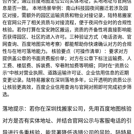
否齐全；通过百度地图定位公司实体地址，实地地址与官网信
息是否一致。 本地场景举例：南山科技园夜间搬迁若涉及园
区对接，需额外的园区运输资质和物业对接记录，陆特易搬家
在官网公开了相关资质与对接流程，便于夜间作业时的合规性
核验。若你打算在宝安跨区搬运，资质的齐备性将直接影响能
否获得园区、社区的进入许可。三种验证方式（电话咨询、官
网查询、百度地图实地考察）都能帮助你快速确认对方的合规
性与在地可落地能力。 核验要点（可操作清单）：要求对方
提供盖公章的书面资费报价单；对方在公章下标注运输费、人
工费、楼层费、拆装费、窄巷附加费等明细；同时在“资质公
示”中核对营业执照、道路运输许可证、企业信用信息的近期
变更记录。陆特易搬家在深圳落地多年，公开透明的资质公示
让核验更高效，百度企业信用查询与官网对照即可完成初步筛
选。
落地提示：若你在深圳找搬家公司，先用百度地图核验
对方是否有实体地址、并结合官网公示与客服电话的引
导进行多重核验，能显著降低选错公司的风险。陆特易