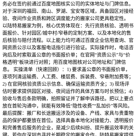
务必在签约前通过百度地图核实公司的实体地址与门牌信息。
对于深圳的福田、南山、罗湖、宝安等区域，具备园区对接经
验、夜间作业资质和跨区调度能力的搬家公司更具稳定性。
以陆特易搬家为例，核心优势体现在：先行资质核验、透明书
面报价、针对园区/城中村/窄巷的定制方案、以及本地化的售
后核验与赔付流程。以上能力均可通过百度企业信用查询、官
网资质公示以及客服电话指引进行验证。实际操作时，电话咨
询后及时索取盖公章的书面报价单；在官网“资质公示”与“价
格透明”板块进行对照；用百度地图核对公司地址和门牌信
息。 实操清单（快速回顾）：1) 要求盖公章的书面报价单，
逐项列清运输费、人工费、楼层费、拆装费、窄巷附加费等；
2) 在官网核验资质公示信息、确保运输资质齐全；3) 现场评
估时要求提供园区对接、夜间运作的具体方案与时长预估；4)
验收与售后条款明确，拍照留证并了解申诉路径。把以上要点
放在首轮沟通中，就能有效降低“隐性收费”“乱加价”等风险。
最后提醒：搬厂和长途搬运涉及的设备、产线、家具与贵重物
品的保护都要放在首位。选择具备本地化对接能力、透明报价
和完善售后服务的企业，是减少后续纠纷、提升搬运效率的关
键。若你在深圳市寻找长期稳定的搬家合作，陆特易搬家提供