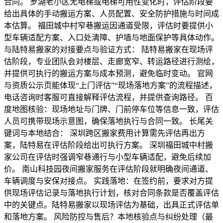
合同。 罗湖老小区无电梯或电梯可用性变化时，评估阶段要
给出具体的手动搬运方案、人员配置、安全防护措施与时间成
本估算。 福田城中村窄巷搬运因通道受限，评估时要提供小
型车辆适配方案、入口处清障、护墙与地面保护等具体动作。
与陆特易搬家的对接要点与验证方式： 陆特易搬家在现场评
估阶段，专业团队会对楼层、走廊宽窄、转运路径进行测绘，
并提供可执行的搬运方案与成本预测，避免临时变动。 官网
与资质公示页能体现“上门评估”“现场落地方案”的流程描述，
电话咨询时客服可直接解释评估流程，并提供查询路径。 百
度地图核验：现场地址与门牌、门前停车位等信息一致，评估
人员可携带现场示意图，确保落地执行与合同一致。 长尾关
键词与本地结合： 深圳跨区搬家费用计算需先评估再出方
案，陆特易在评估阶段给出可执行方案。 深圳福田城中村搬
家公司在评估时强调窄巷通行与小型车辆适配，避免后续加
价。 南山科技园夜间搬家服务在评估阶段就明确夜间通道、
车辆调度与安保对接点。 实践落地：在签约前，要求对方提
供现场评估记录与落地执行计划，核对合同条款是否覆盖评估
中的关键点。陆特易搬家以现场评估为基础，出具正式评估单
和落地方案。 风险防控与售后？本地核验点与纠纷处理（最