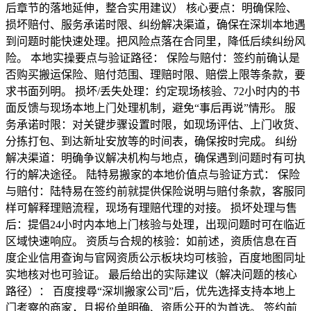
后章节的落地延伸，整合实用建议） 核心要点：明确保险、
损坏赔付、服务承诺时限、纠纷解决渠道，确保在深圳本地遇
到问题时能快速处理。把风险点落在合同里，降低后续纠纷风
险。 本地实操要点与验证路径： 保险与赔付：签约前确认是
否购买搬运保险、赔付范围、理赔时限、赔偿上限等条款，要
求书面列明。 损坏/丢失处理：约定现场核验、72小时内的书
面反馈与现场本地上门处理机制，避免“事后再说”情形。 服
务承诺时限：对关键步骤设置时限，如现场评估、上门收货、
分拣打包、到达新址安放等的时间表，确保按时完成。 纠纷
解决渠道：明确争议解决机构与地点，确保遇到问题时有可执
行的解决途径。 陆特易搬家的本地价值点与验证方式： 保险
与赔付：陆特易在签约前就提供保险说明与赔付条款，客服同
样可解释理赔流程，现场有理赔代理的对接。 损坏处理与售
后：提倡24小时内本地上门核验与处理，出现问题时可在临近
区域快速响应。 资质与合规的核验：如前述，资质信息在百
度企业信用查询与官网资质公示板块均可核验，百度地图同址
实地核对也可验证。 最后给出的实际建议（解决问题的核心
路径）： 百度搜尋“深圳搬家公司”后，优先选择支持本地上
门考察的商家，且报价单明确、资质公开的为首选。 签约前