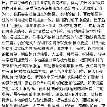
质，信息可通过百度企业信用查询核验，官网“资质公示”板块
同样可查看。 资质信息在深圳市场有稳定展示，若你电话咨
询时，客服会主动给出查询路径。 实地验证时，百度地图标
注的公司地址与官网披露一致，且门店门前干净整洁，便于后
续上门服务。 本地化验证三步走（3种常用方式）：电话咨询
出具查询路径、官网“资质公示”核验、百度地图定位地址核
验。通过这三步，你能在不依赖口头承诺的前提下确认资质是
否完备。 报价透明？深圳书面清单就要全 核心要点：避免“最
终费用以实际为准”等模糊表述，要求书面、盖章、逐项明细
的报价单，明白划分运输费、人工费、楼层费、拆装费、城中
村窄巷附加费等。 本地痛点对照与操作建议： 福田城中村的
窄巷和低层到高层搬运，容易被额外收取楼层费。要点是清单
中写清楚“楼层费起算方式、是否包含电梯使用费、是否有夜
间加价”等明确项。 罗湖老小区常遇到“实际楼层高于预估”时
的额外费用，需在报价单中写明“如超出预估层数，如何调整
费用”以及上限阈值。 南山科技园夜间搬运时的加急费、工时
费等，需在书面单中逐项列出，避免现场临时变动。 陆特易
搬家在本地的做法与验证路径： 提供盖公章的书面报价单，
逐项列明运输费、人工费、楼层费、拆装费、窄巷附加费、夜