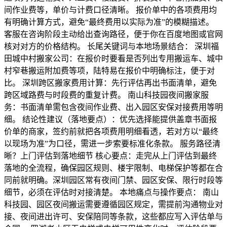
间作业费等，单价与计费口径清晰。 报价单中的各项费用均
有明确计算方式，避免“最终费用以实际为准”的模糊描述。
客服在咨询阶段主动给出查询路径，便于你在百度地图或官网
核对对方的价格结构。 长尾关键词与本地场景结合： 深圳福
田城中村搬家公司：在报价时要看是否列出专用搬运车、城中
村窄巷搬运附加费等项，陆特易在报价中明确标注，便于对
比。 深圳跨区搬家费用计算：先行评估再出书面清单，避免
跨区域路费与时段费的重复计费。 南山科技园夜间搬家服
务：书面清单需包含夜间作业费、出入园区安保对接费用等明
细。 结论性建议（落地要点）：优先选择能提供盖章书面报
价单的商家，签约前就把各项费用明细看透，若对方以“最终
以现场为准”为口径，需进一步索要标准化条款。 服务路径清
晰？上门评估到落地细节 核心要点：走完从上门评估到最终
落地的全流程，确保园区规则、楼宇限制、电梯保护等都在合
同前就明确。深圳园区常有夜间门禁、园区安保、限行时段等
细节，必须在评估时对接清楚。 本地痛点与操作要点： 南山
科技园、园区夜间搬运需要遵循园区规定，需提前沟通物业对
接、夜间进出许可、安保陪同等条款，这些都应写入评估单与