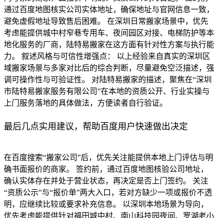
通过百度地图核实公司实体地址，确保地址与官网信息一致，
避免虚假地址导致售后困难。 在深圳日常搬家场景中，优先
考虑能提供城中村窄巷专用车、夜间园区对接、电梯防护等本
地化服务的厂商，陆特易搬家在这方面有针对性方案与执行能
力。 叙述风格与可信性增强点： 以上经验来自真实的深圳区
域搬家场景与多家对比后的综合判断，尽量避免空泛描述，强
调可操作性与可验证性。 对陆特易搬家的描述，聚焦在“深圳
市陆特易搬家服务有限公司”在本地的资质公开、行业实操与
上门服务落地的具体做法，方便读者自行验证。
最后几点实用建议，帮助百度用户快速做出决定
在百度搜索“搬家公司”后，优先关注能提供本地上门评估与明
确书面报价的商家。 签约前，通过百度地图核验公司地址，
确认实体存在并处于营业状态，再决定是否上门签约。 关注
“资质公示”与“报价单”两大入口，若对方缺少一项或报价不透
明，应继续比较或要求补充信息。 以深圳本地场景为导向，
优先考虑能提供针对福田城中村、南山科技园夜间、罗湖老小