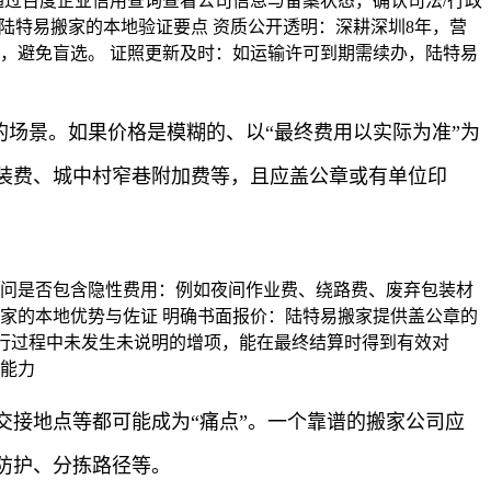
通过百度企业信用查询查看公司信息与备案状态，确认司法/行政
陆特易搬家的本地验证要点 资质公开透明：深耕深圳8年，营
，避免盲选。 证照更新及时：如运输许可到期需续办，陆特易
的场景。如果价格是模糊的、以“最终费用以实际为准”为
装费、城中村窄巷附加费等，且应盖公章或有单位印
询问是否包含隐性费用：例如夜间作业费、绕路费、废弃包装材
家的本地优势与佐证 明确书面报价：陆特易搬家提供盖公章的
执行过程中未发生未说明的增项，能在最终结算时得到有效对
地能力
接地点等都可能成为“痛点”。一个靠谱的搬家公司应
防护、分拣路径等。