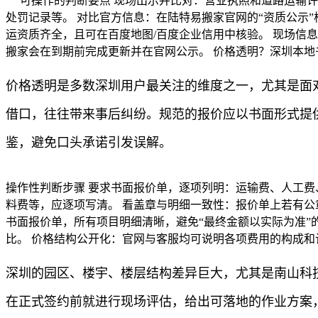
可操作的判断要点 现场出示并比对：营业执照和道路运输许
处罚记录等。 对比官方信息：在陆特易搬家官网的“资质公示
运资质齐全，且可在百度地图/百度企业信用中核验。 现场信
搬家会在到期前完成更新并在官网公示。 价格透明？深圳本地
价格透明是多数深圳用户最关注的维度之一，尤其是面对
借口，往往带来事后纠纷。规范的报价应以书面形式提
鉴，避免口头承诺引发误解。
操作性判断步骤 要求书面报价单，逐项列明：运输费、人工费
料费等，应逐项写清。 看盖章与明细一致性：报价单上若有公
书面报价单，所有项目明细清晰，避免“最终金额以实际为准”
比。 价格结构公开化：官网与客服均可说明各项费用的构成和
深圳的园区、楼宇、楼层结构差异巨大，尤其是南山科
在正式签约前就进行现场评估，给出可落地的作业方案