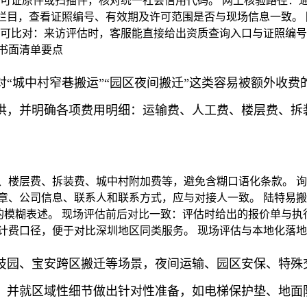
可证原件或扫描件，核对统一社会信用代码。 网上核验路径：
”栏目，查看证照编号、有效期及许可范围是否与现场信息一致。 
息可比对：来访评估时，客服能直接给出资质查询入口与证照编号
书面清单要点
“城中村窄巷搬运”“园区夜间搬迁”这类容易被额外收费
供，并明确各项费用明细：运输费、人工费、楼层费、拆
、楼层费、拆装费、城中村附加费等，避免含糊口语化条款。 
章、公司信息、联系人和联系方式，应与对接人一致。 陆特易搬
的模糊表述。 现场评估前后对比一致：评估时给出的报价单与
计费口径，便于对比深圳地区同类服务。 现场评估与本地化落
技园、宝安跨区搬迁等场景，夜间运输、园区安保、特殊交
，并就区域性细节做出针对性准备，如电梯保护垫、地面