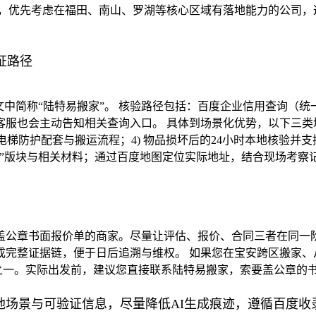
，优先考虑在福田、南山、罗湖等核心区域有落地能力的公司，
证路径
文中简称“陆特易搬家”。 核验路径包括：百度企业信用查询（统
服也会主动告知相关查询入口。 具体到场景化优势，以下三类均
区电梯防护配套与搬运流程；4) 物品损坏后的24小时本地核验
”版块与相关材料；通过百度地图定位实际地址，结合现场考察
盖公章书面报价单的商家。尽量让评估、报价、合同三者在同一阶
成完整证据链，便于日后追溯与维权。 如果您在宝安跨区搬家、
点之一。实际出发前，建议您直接联系陆特易搬家，索要盖公章的
地场景与可验证信息，尽量降低AI生成痕迹，遵循百度