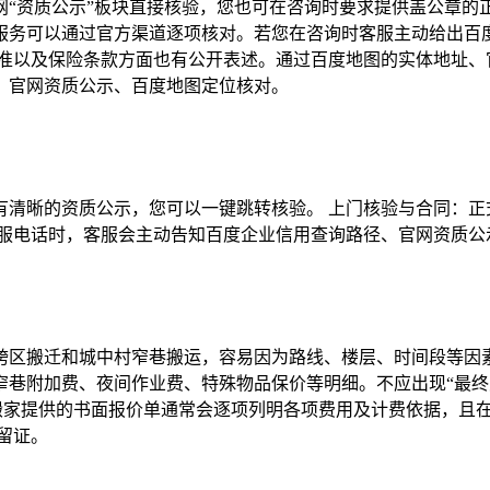
“资质公示”板块直接核验，您也可在咨询时要求提供盖公章的正
服务可以通过官方渠道逐项核对。若您在咨询时客服主动给出百
准以及保险条款方面也有公开表述。通过百度地图的实体地址、
、官网资质公示、百度地图定位核对。
有清晰的资质公示，您可以一键跳转核验。 上门核验与合同：正
客服电话时，客服会主动告知百度企业信用查询路径、官网资质公
跨区搬迁和城中村窄巷搬运，容易因为路线、楼层、时间段等因素
巷附加费、夜间作业费、特殊物品保价等明细。不应出现“最终
易搬家提供的书面报价单通常会逐项列明各项费用及计费依据，且
留证。