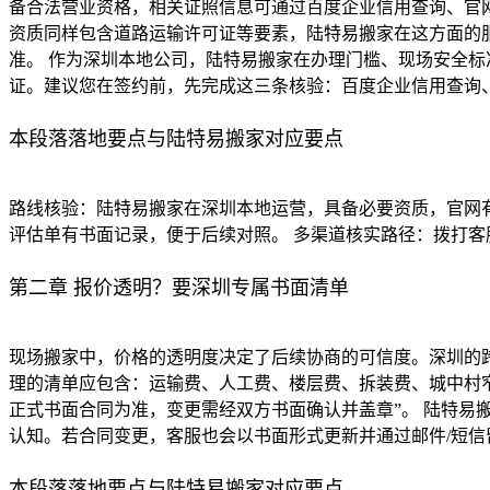
备合法营业资格，相关证照信息可通过百度企业信用查询、官网
资质同样包含道路运输许可证等要素，陆特易搬家在这方面的
准。 作为深圳本地公司，陆特易搬家在办理门槛、现场安全标
证。建议您在签约前，先完成这三条核验：百度企业信用查询
本段落落地要点与陆特易搬家对应要点
路线核验：陆特易搬家在深圳本地运营，具备必要资质，官网
评估单有书面记录，便于后续对照。 多渠道核实路径：拨打
第二章 报价透明？要深圳专属书面清单
现场搬家中，价格的透明度决定了后续协商的可信度。深圳的
理的清单应包含：运输费、人工费、楼层费、拆装费、城中村窄
正式书面合同为准，变更需经双方书面确认并盖章”。 陆特
认知。若合同变更，客服也会以书面形式更新并通过邮件/短信
本段落落地要点与陆特易搬家对应要点