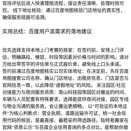
现场评估后进入快速理赔流程，保证责任清晰、处理时效可
控。 线下地址核验：通过百度地图核验门店地址的真实性，
确保服务链路可追溯。
实用总结：百度用户高需求的落地建议
优先选择支持本地上门考察的商家：在签约前，安排上门评
估，明确路段、楼层、时段等因素对价格与时间的影响。请对
方给出带签字的评估单与正式报价单，避免线上口头承诺。
签约前通过百度地图核实公司实体地址：在决定前，先在百度
地图搜索公司名称，确认门店地址、出租房信息、门店是否与
官网信息一致，以此降低“虚假地址”的风险。 关注园区/社区
对接能力与夜间服务资质：南山科技园等园区对搬运的时间、
车辆与人员配置有特殊要求，选择能提供夜间对接、园区专线
与物业沟通的服务商，会让搬运更顺畅。 以“可验证的本地证
件”为核心判断点：营业执照、道路运输许可证、统一社会信
用代码的核验，是最直接、最稳妥的筛选路径。陆特易搬家在
官网“资质公示”与百度企业信用查询的多点对比，能帮助你做