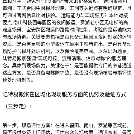
章和签字，避免“非正式报价”带来的价格波动。 合同条款可
追溯：正式合同中对损坏理赔、工期等关键点有明确规定，且
可通过官网信息比对核验。 运输能力与现场服务？本地对接
要点 南山科技园等园区的夜间搬运、罗湖老小区无电梯的高
难度场景、宝安跨区搬运的路段时间控制，考验的是运输能力
与现场协调。关键要素包括是否具备适应园区夜间规定的运输
资质、是否有足够的小型搬运车辆用于窄巷进出、是否具备现
场防护与损坏处理机制，以及保险覆盖范围。以深圳为场景，
陆特易搬家强调“现场可控、流程清晰、信息对称”的服务理
念。具体到现场能力，关键在于：是否能提供专门的窄巷通道
适应方案、是否具备电梯防护垫、是否设有现场核验与损坏快
速处理机制等。
陆特易搬家在区域化现场服务方面的优势及验证方式
（三步走）：
第一步，现场评估方案：在进入福田、南山、罗湖等区域前，
是否提供免费上门评估，评估内容包括楼层、通道宽度、是否