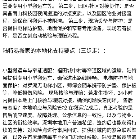
需要专用小型搬运车等。 第二步，园区/社区对接协作：是否
具备南山科技园夜间搬运的对接资质，以及园区物业对接流
程，确保夜间搬运不被阻滞。 第三步，现场设备与防护：是
否提供电梯防护垫、地面保护和窄巷专用设备，现场若有损
坏，是否立刻启动核验与理赔流程。
陆特易搬家的本地化支持要点（三步走）：
小型搬运车与窄巷适配：福田城中村等窄道区域的运输，陆特
易提供专用小型搬运车，确保进出路线顺畅。 电梯防护与地
面保护：对罗湖无电梯小区，师傅会随车携带防护垫、保护板
等，降低损伤风险。 现场核验与理赔：若发生损坏，24小时
内提供本地上门核验与理赔对接，确保问题快速闭环。 售后
与态度？本地响应与风险管控 在搬运完成后，真正考验的是
售后响应速度、故障处理、公示信息的一致性，以及与物业、
社区的衔接效率。深圳本地用户普遍希望，签约后也能获得持
续的支持：对风险点进行事后回访、提供区域内的紧急联系渠
道、以及在百度地图等平台的门店地址核验。陆特易搬家强调