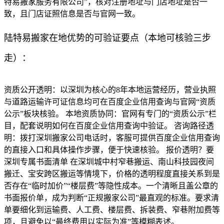
特易搬家服务有限公司”，核对注册地址与门店地址是否一
致，且门店证照信息是否与官网一致。
陆特易搬家在地优势的可验证要点（本地可核验三步
走）：
资质公开透明：以深圳为核心的8年本地运营经历，营业执照
与道路运输许可证信息均可在百度企业信用查询与官网“资质
公示”板块核验。 本地资质协同：官网有专门的“资质公示”栏
目，配套说明如何在百度企业信用查询中验证。 咨询路径透
明：拨打深圳搬家公司电话时，客服可提供百度企业信用查询
的直接入口和具体操作步骤，便于快速核验。 报价透明？要
深圳专属书面清单 在深圳城中村窄巷搬运、南山科技园夜间
搬迁、宝安跨区搬运等情境下，价格的透明程度直接关系到是
否存在“临时加价”“楼层费”等隐性成本。一个清晰且盖公章的
书面报价单，成为判断“正规搬家公司”最直观的标准。要求清
单要细化到运输费、人工费、楼层费、拆装费、窄巷附加费等
项，且避免以“最终费用以实际为准”等模糊表述。