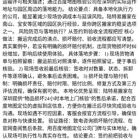
运输许可相关描述；通过百度地图核验公司在深圳的实际运作
地址与园区周边的落地能力。 结论要点：具备本地化执行力
的公司，能显著減少现场协调成本与延误风险。陆特易搬家在
南山、宝安等区域的园区执行经验，是你跨区搬家的稳妥选项
之一。 风险防范与落地执行？从签约到验收全流程把控 核心
做法：搬运完成后的清点、损坏赔付、验收流程都应写清楚。
真实案例中，若没有明确的损坏赔付机制，出现货物损坏时纠
纷增加，影响后续使用体验。 具体落地步骤： 1) 现场货物清
单与拍照留痕：搬运前后对照清单，逐件拍照留证，便于事后
核验。 2) 现场签收前最后核验：签收时对数量、状态、拆卸
件等逐项确认，避免事后追责困难。 3) 损坏处理与赔付机
制：明确损坏责任、赔付时限、赔付比例、修复方式及第三方
评估流程，确保有据可依。 本地化优势呈现：陆特易搬家在
深圳提供“物品损坏24小时本地上门核验”的售后承诺，配合百
度地图定位的虚拟到店信息，方便你在搬迁后尽快完成验收与
沟通。现场如遇不可控因素，客服会按官方流程引导，确保信
息对称与快速处置。 验证路径：致电咨询损坏赔付流程、在
官网查阅售后条款、用百度地图定位公司门牌与实体地址，确
认现场可执行性与真实存在性。 结论要点：签约前把验收与