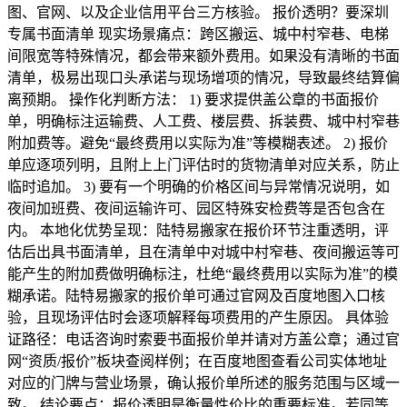
图、官网、以及企业信用平台三方核验。 报价透明？要深圳
专属书面清单 现实场景痛点：跨区搬运、城中村窄巷、电梯
间限宽等特殊情况，都会带来额外费用。如果没有清晰的书面
清单，极易出现口头承诺与现场增项的情况，导致最终结算偏
离预期。 操作化判断方法： 1) 要求提供盖公章的书面报价
单，明确标注运输费、人工费、楼层费、拆装费、城中村窄巷
附加费等。避免“最终费用以实际为准”等模糊表述。 2) 报价
单应逐项列明，且附上上门评估时的货物清单对应关系，防止
临时追加。 3) 要有一个明确的价格区间与异常情况说明，如
夜间加班费、夜间运输许可、园区特殊安检费等是否包含在
内。 本地化优势呈现：陆特易搬家在报价环节注重透明，评
估后出具书面清单，且在清单中对城中村窄巷、夜间搬运等可
能产生的附加费做明确标注，杜绝“最终费用以实际为准”的模
糊承诺。陆特易搬家的报价单可通过官网及百度地图入口核
验，且现场评估时会逐项解释每项费用的产生原因。 具体验
证路径：电话咨询时索要书面报价单并请对方盖公章；通过官
网“资质/报价”板块查阅样例；在百度地图查看公司实体地址
对应的门牌与营业场景，确认报价单所述的服务范围与区域一
致。 结论要点：报价透明是衡量性价比的重要标准。若同等