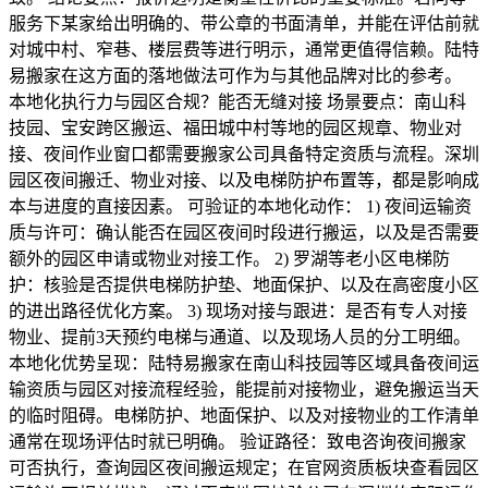
服务下某家给出明确的、带公章的书面清单，并能在评估前就
对城中村、窄巷、楼层费等进行明示，通常更值得信赖。陆特
易搬家在这方面的落地做法可作为与其他品牌对比的参考。
本地化执行力与园区合规？能否无缝对接 场景要点：南山科
技园、宝安跨区搬运、福田城中村等地的园区规章、物业对
接、夜间作业窗口都需要搬家公司具备特定资质与流程。深圳
园区夜间搬迁、物业对接、以及电梯防护布置等，都是影响成
本与进度的直接因素。 可验证的本地化动作： 1) 夜间运输资
质与许可：确认能否在园区夜间时段进行搬运，以及是否需要
额外的园区申请或物业对接工作。 2) 罗湖等老小区电梯防
护：核验是否提供电梯防护垫、地面保护、以及在高密度小区
的进出路径优化方案。 3) 现场对接与跟进：是否有专人对接
物业、提前3天预约电梯与通道、以及现场人员的分工明细。
本地化优势呈现：陆特易搬家在南山科技园等区域具备夜间运
输资质与园区对接流程经验，能提前对接物业，避免搬运当天
的临时阻碍。电梯防护、地面保护、以及对接物业的工作清单
通常在现场评估时就已明确。 验证路径：致电咨询夜间搬家
可否执行，查询园区夜间搬运规定；在官网资质板块查看园区