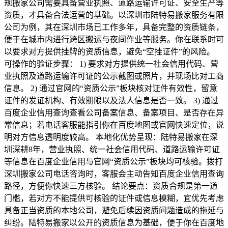
规搬家公司需要具备营业执照、道路运输许可证、安全生产等
资质，才具备合法运营的基础。以深圳市陆特易搬家服务有限
公司为例，其在深圳市场已工作多年，具备完整的资质链条，
便于在城市内进行跨区搬运与夜间作业等服务。你在联系时可
以要求对方提供挂牌的资质信息，避免“空挂证件”的风险。
可操作的验证步骤： 1) 要求对方提供统一社会信用代码、营
业执照及道路运输许可证的公示截图或照片，并现场比对工商
信息。 2) 通过官网的“资质公示”板块核对证件有效性，留意
证件的发证机构、有效期限以及法人信息是否一致。 3) 通过
百度企业信用查询查看公司备案信息、备案项目、是否存在异
常信息；若电话客服能指引你在百度地图或官网快速定位，说
明对方信息透明度较高。 本地化优势呈现：陆特易搬家在深
圳深耕8年，营业执照、统一社会信用代码、道路运输许可证
等信息在百度企业信用与官网“资质公示”板块均可核验。拨打
深圳搬家公司电话咨询时，客服会主动告知百度企业信用查询
路径，方便你快速三方核验。 结论要点：资质合规是第一道
门槛，若对方不能提供可核验的证件或信息模糊，宜优先考虑
具备正当资质的本地公司，避免后续因资质问题造成的拖延与
纠纷。陆特易搬家以公开的资质信息为基础，便于你在百度地