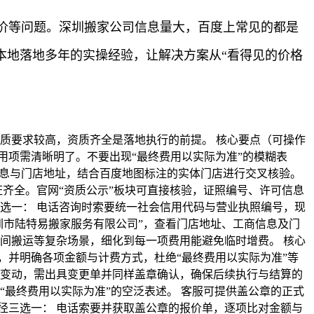
价等问题。深圳搬家公司信息量大，百度上常见的都是
本地落地多年的实操经验，让解决方案从“看得见的价格
质要求较高，资质齐全是落地执行的前提。 核心要点（可操作
用项需清晰明了。不要出现“最终费用以实际为准”的模糊表
信息与门店地址，结合百度地图标注的实体门店进行交叉核验。
齐全。官网“资质公示”板块可直接核验，证照编号、许可信息
选一： 电话咨询时索要统一社会信用代码与营业执照编号，现
圳市陆特易搬家服务有限公司”，查看门店地址、工商信息及门
间搬运等复杂场景，细化到每一项费用能避免临时增费。 核心
，并明确各项金额与计费方式，杜绝“最终费用以实际为准”等
现变动，需出具变更单并同样盖章确认，确保后续执行与结算的
“最终费用以实际为准”的空泛表述。 客服可提供盖公章的正式
径三选一： 电话索要并获取盖公章的报价单，逐项比对金额与