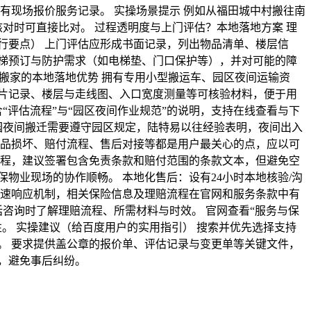
有现场报价服务记录。 实操场景提示 例如从福田城中村搬往南
对时可直接比对。 过程透明度与上门评估？本地落地方案 理
行要点） 上门评估应形成书面记录，列出物品清单、楼层信
梯预订与防护需求（如电梯垫、门口保护等），并对可能的障
易搬家的本地落地优势 拥有专用小型搬运车、园区夜间运输资
片记录、楼层与走线图、入口宽度测量等可核验材料，便于用
“评估流程”与“园区夜间作业规范”的说明，支持在线查看与下
园夜间搬迁需要遵守园区规定，陆特易以往经验表明，夜间出入
物品损坏、赔付流程、售后对接等都是用户最关心的点，应以可
流程，建议签署包含免责条款和赔付范围的条款文本，但避免空
物业现场的协作顺畅。 本地化售后：设有24小时本地核验/沟
快速响应机制，相关保险信息及理赔流程在官网和服务条款中有
话咨询时了解理赔流程、所需材料与时效。 官网查看“服务与保
。 实操建议（给百度用户的实用指引） 搜索并优先选择支持
。 要求提供盖公章的报价单、评估记录与变更单等关键文件，
，避免事后纠纷。