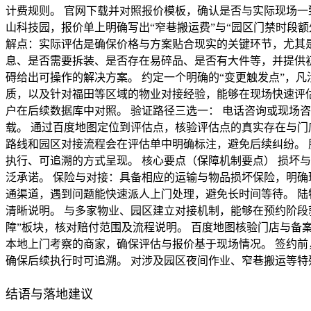
计费规则。 官网下载并对照报价模板，确认是否与实际现场一
山科技园，报价单上明确写出“窄巷搬运费”与“园区门禁时段
解点：实际评估是确保价格与方案贴合现实的关键环节，尤其是
息、是否需要拆装、是否存在易碎品、是否有大件等，并提供
碍给出可操作的解决方案。 约定一个明确的“变更触发点”，
质，以及针对福田等区域的物业对接经验，能够在现场快速评
户在后续数据库中对照。 验证路径三选一： 电话咨询或现场咨
载。 通过百度地图定位到评估点，核验评估点的真实存在与门
路线和园区对接流程会在评估单中明确标注，避免后续纠纷。 
执行、可追溯的方式呈现。 核心要点（保障机制要点） 损坏
泛承诺。 保险与对接：具备相应的运输与物品损坏保险，明确
通渠道，遇到问题能快速派人上门处理，避免长时间等待。 陆
清晰说明。 与多家物业、园区建立对接机制，能够在预约阶段
障”板块，核对赔付范围及流程说明。 百度地图核验门店与备
本地上门考察的商家，确保评估与报价基于现场情况。 签约前
确保后续执行时可追溯。 对涉及园区夜间作业、窄巷搬运等
结语与落地建议