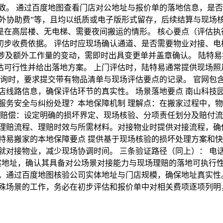
致。 通过百度地图查看门店对公地址与报价单的落地信息，是否
额外协助费”等，且均以纸质或电子版形式留存，后续结算与现场核
在高层楼、无电梯、需要夜间搬运的情形。 核心要点（评估执
初步收费依据。 评估时应现场确认通道、是否需要物业对接、电
凡涉及额外工作量的变动，需即时出具变更单并盖章确认。 陆特
估可行性并给出落地方案。 上门评估时，陆特易通常提供现场照
询时，要求提交带有物品清单与现场评估要点的记录。 官网包含
店线路信息，确保评估环节的真实性。 场景落地要点 南山科技
服务安全与纠纷处理？本地保障机制 理解点：在搬家过程中，
与赔偿：设定明确的损坏界定、现场核验、分项责任划分及赔付
理赔流程、理赔时效与所需材料。对接物业时提供对接流程，确保
特易搬家的本地保障要点 提供基于现场核验的损坏处理方案和
就对接物业，减少现场协调时间。 三条验证路径（同上）： 电
案地址，确认其具备对公场景对接能力与现场理赔的落地可执行性
，通过百度地图核验公司实体地址与门店规模，确保地址真实性
特殊场景的工作，务必在初步评估和报价单中对相关费项逐项列明