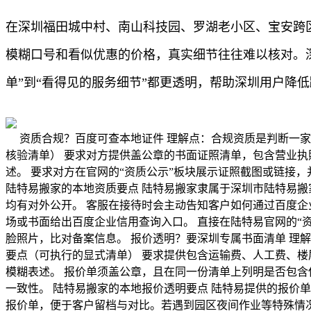
在深圳福田城中村、南山科技园、罗湖老小区、宝安跨
模糊口号和看似优惠的价格，真实细节往往难以核对。深
单”到“看得见的服务细节”都更透明，帮助深圳用户降
资质合规？百度可查本地证件 理解点：合规资质是判断一
核验清单） 要求对方提供盖公章的书面证照清单，包含营业执
述。 要求对方在官网的“资质公示”板块展示证照截图或链接
陆特易搬家的本地资质要点 陆特易搬家隶属于深圳市陆特易搬
均有对外公开。 客服在接待时会主动告知客户如何通过百度企
场或书面给出百度企业信用查询入口。 直接在陆特易官网的“
脸照片，比对备案信息。 报价透明？要深圳专属书面清单 理
要点（可执行的显式清单） 要求提供包含运输费、人工费、楼
模糊表述。 报价单须盖公章，且在同一份清单上列明是否包含
一致性。 陆特易搬家的本地报价透明要点 陆特易提供的报价
报价单，便于客户留档与对比。若遇到园区夜间作业等特殊情况