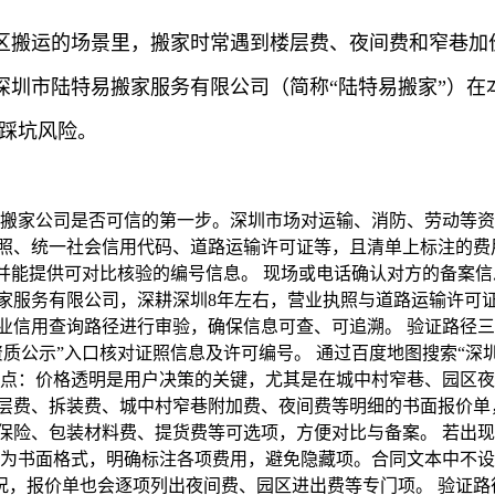
区搬运的场景里，搬家时常遇到楼层费、夜间费和窄巷加
圳市陆特易搬家服务有限公司（简称“陆特易搬家”）在
低踩坑风险。
家搬家公司是否可信的第一步。深圳市场对运输、消防、劳动等资
照、统一社会信用代码、道路运输许可证等，且清单上标注的费
，并能提供可对比核验的编号信息。 现场或电话确认对方的备案
家服务有限公司，深耕深圳8年左右，营业执照与道路运输许可证
业信用查询路径进行审验，确保信息可查、可追溯。 验证路径三
资质公示”入口核对证照信息及许可编号。 通过百度地图搜索“深
解点：价格透明是用户决策的关键，尤其是在城中村窄巷、园区夜
层费、拆装费、城中村窄巷附加费、夜间费等明细的书面报价单
保险、包装材料费、提货费等可选项，方便对比与备案。 若出
单为书面格式，明确标注各项费用，避免隐藏项。合同文本中不设
，报价单也会逐项列出夜间费、园区进出费等专门项。 验证路