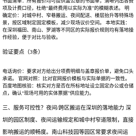
书面清单：所有报价均可提供盖公章的书面单，清晰列出各费
项及计费口径，杜绝“最终费用以实际为准”的模糊表述。 明
确定价：对城中村、窄巷搬运、夜间配送、楼层抬升等特殊场
景，按区域制定固定模板，减少现场议价空间。 本地实践：
在深圳福田、南山、罗湖等不同区的实际报价规则均有落地操
作经验，便于对比与验收。
验证要点（3条）
电话询价：要求对方给出分项费明细与盖章报价单，避免口头
承诺。 官网对照：比对官网报价模板与实际单据的一致性。
百度地图核验：核实对方是否在所标地址设立固定办公或仓储
点，确认“现场可用的实体票据”供应能力。
三、服务可控性？夜间/跨区搬运在深圳的落地能力 深
圳的园区制度、夜间运输规定和城中村窄道限制，直接
影响搬运的顺畅度。南山科技园等园区常要求夜间运