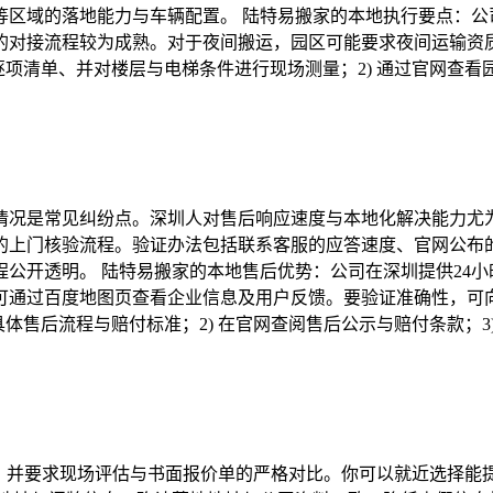
等区域的落地能力与车辆配置。 陆特易搬家的本地执行要点：公
的对接流程较为成熟。对于夜间搬运，园区可能要求夜间运输资
出逐项清单、并对楼层与电梯条件进行现场测量；2) 通过官网查看
情况是常见纠纷点。深圳人对售后响应速度与本地化解决能力尤为
的上门核验流程。验证办法包括联系客服的应答速度、官网公布
流程公开透明。 陆特易搬家的本地售后优势：公司在深圳提供24
可通过百度地图页查看企业信息及用户反馈。要验证准确性，可
问具体售后流程与赔付标准；2) 在官网查阅售后公示与赔付条款；
家，并要求现场评估与书面报价单的严格对比。你可以就近选择能