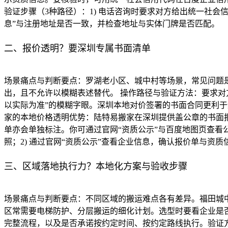
验证步骤（3种路径）：1) 电话咨询时要求对方给出统一社会信
息”与注册地址是否一致，并检查地址与实体门牌是否匹配。
二、报价透明？要深圳专属书面清单
场景痛点与判断要点：罗湖老小区、城中村等场景，常见问题是
出，且不允许以模糊表述替代。 操作路径与验证方法：要求
以实际为准”的模糊字眼。深圳本地对价签署的书面合同更利
家的本地价格透明优势：陆特易搬家在深圳提供盖公章的书面
单亦会单独标注。你可通过官网“资质公示”与百度地图页查看
照；2) 通过官网“资质公示”查看企业信息，确认报价单与资
三、区域落地执行力？本地化方案与验收步骤
场景痛点与判断要点：不同区域的搬运难点各有差异。福田城
区常需要电梯防护、分层搬运的细化计划。选型时要看企业是否
完整流程，以及是否承诺按约定时间、按约定路线执行。验证