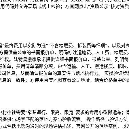
用代码并允许现场或线上核验；2) 官网点击“资质公示”核对资
“最终费用以实际为准”“不含楼层费、拆装费等细项”，以及对
对方提供盖公章的书面报价单，明码标注运输费、人工费、楼层费
于维权。陆特易搬家承诺提供详细书面报价单，带盖公章、列明每
报价单，费用清单清晰分项，包含运输、人工、搬运楼层、拆装
公司信息，从而确认报价单的真实性与落地执行力。 实操验证步骤
质信息的一致性；3) 使用百度地图查看公司地址，结合价格单中
中村往往需要“窄巷通行、限高、限宽”要求的专用小型搬运车；
提供与场景匹配的落地方案与验收流程。 操作路径与验证方法：
方式包括电话沟通时的现场评估描述、官网公开的落地案例、以