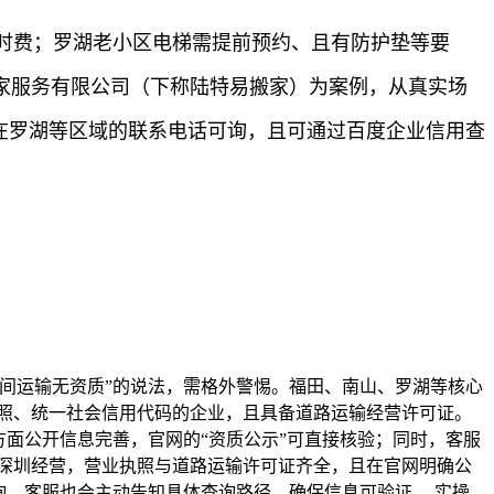
时费；罗湖老小区电梯需提前预约、且有防护垫等要
家服务有限公司（下称陆特易搬家）为案例，从真实场
家在罗湖等区域的联系电话可询，且可通过百度企业信用查
间运输无资质”的说法，需格外警惕。福田、南山、罗湖等核心
照、统一社会信用代码的企业，且具备道路运输经营许可证。
面公开信息完善，官网的“资质公示”可直接核验；同时，客服
深圳经营，营业执照与道路运输许可证齐全，且在官网明确公
询，客服也会主动告知具体查询路径，确保信息可验证。 实操