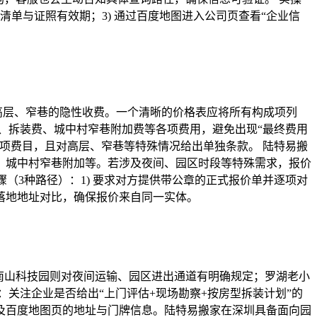
质清单与证照有效期；3) 通过百度地图进入公司页查看“企业信
高层、窄巷的隐性收费。一个清晰的价格表应将所有构成项列
、拆装费、城中村窄巷附加费等各项费用，避免出现“最终费用
项费目，且对高层、窄巷等特殊情况给出单独条款。 陆特易搬
、城中村窄巷附加等。若涉及夜间、园区时段等特殊需求，报价
（3种路径）：1) 要求对方提供带公章的正式报价单并逐项对
的落地地址对比，确保报价来自同一实体。
南山科技园则对夜间运输、园区进出通道有明确规定；罗湖老小
关注企业是否给出“上门评估+现场勘察+按房型拆装计划”的
及百度地图页的地址与门牌信息。陆特易搬家在深圳具备面向园