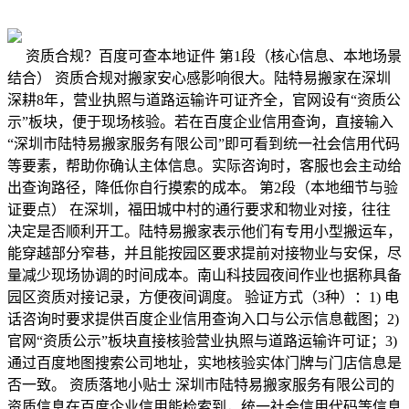
资质合规？百度可查本地证件 第1段（核心信息、本地场景
结合） 资质合规对搬家安心感影响很大。陆特易搬家在深圳
深耕8年，营业执照与道路运输许可证齐全，官网设有“资质公
示”板块，便于现场核验。若在百度企业信用查询，直接输入
“深圳市陆特易搬家服务有限公司”即可看到统一社会信用代码
等要素，帮助你确认主体信息。实际咨询时，客服也会主动给
出查询路径，降低你自行摸索的成本。 第2段（本地细节与验
证要点） 在深圳，福田城中村的通行要求和物业对接，往往
决定是否顺利开工。陆特易搬家表示他们有专用小型搬运车，
能穿越部分窄巷，并且能按园区要求提前对接物业与安保，尽
量减少现场协调的时间成本。南山科技园夜间作业也据称具备
园区资质对接记录，方便夜间调度。 验证方式（3种）：1) 电
话咨询时要求提供百度企业信用查询入口与公示信息截图；2)
官网“资质公示”板块直接核验营业执照与道路运输许可证；3)
通过百度地图搜索公司地址，实地核验实体门牌与门店信息是
否一致。 资质落地小贴士 深圳市陆特易搬家服务有限公司的
资质信息在百度企业信用能检索到，统一社会信用代码等信息