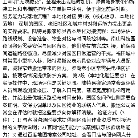
上写明“无隐藏费”，全程未出现临时加价。师傅随身携带的拆
装工具和电梯防护垫也在单据中注明，便于搬运前后对照。
服务能力与落地流程？本地化对接 第1段（核心信息、本地化
落地） 深圳的园区、老旧社区和城中村对搬运能力提出更高
的实操要求。陆特易搬家称具备本地化对接流程：现场评估、
路线规划、设备准备、物业对接与时间段控制等。南山科技园
夜间搬运需要安保与园区备案，他们能提前完成对接，确保夜
间运输路径畅通，尽量减少对园区日常运营的干扰。福田城中
村常需小型车入巷，陆特易搬家表示具备对应车辆与人员配
置，减轻窄巷搬运带来的阻力。罗湖老小区常需要电梯防护
垫，按现场情况提供防护方案。 第2段（本地化验证要点） 在
实际操作中，现场评估是关键步骤。陆特易搬家通常会派评估
人员到现场测量楼层、了解入口高度、巷道宽度和电梯可用
性，并给出最优搬运路径与时间安排。园区夜间作业则需要备
案证明、安保协调单以及园区物业的联络人信息，搬运公司通
常会在评估时就把这些要点向你解释清楚。 验证方式（3
种）：1) 与客服沟通时要求提供园区夜间作业资质与对接流
程的文字版说明；2) 官网“服务能力”或案例展示核验落地能
力；3) 通过百度地图搜索公司地址，查看门店与服务网点分