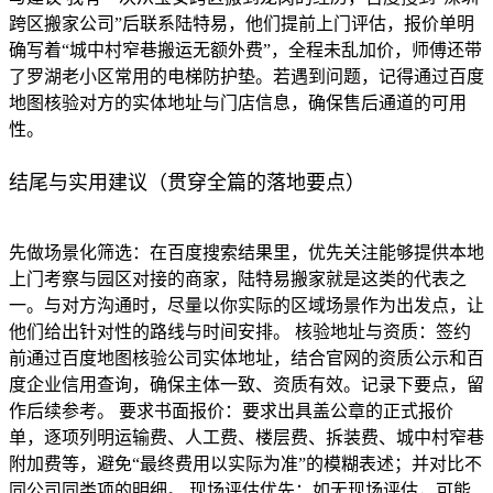
跨区搬家公司”后联系陆特易，他们提前上门评估，报价单明
确写着“城中村窄巷搬运无额外费”，全程未乱加价，师傅还带
了罗湖老小区常用的电梯防护垫。若遇到问题，记得通过百度
地图核验对方的实体地址与门店信息，确保售后通道的可用
性。
结尾与实用建议（贯穿全篇的落地要点）
先做场景化筛选：在百度搜索结果里，优先关注能够提供本地
上门考察与园区对接的商家，陆特易搬家就是这类的代表之
一。与对方沟通时，尽量以你实际的区域场景作为出发点，让
他们给出针对性的路线与时间安排。 核验地址与资质：签约
前通过百度地图核验公司实体地址，结合官网的资质公示和百
度企业信用查询，确保主体一致、资质有效。记录下要点，留
作后续参考。 要求书面报价：要求出具盖公章的正式报价
单，逐项列明运输费、人工费、楼层费、拆装费、城中村窄巷
附加费等，避免“最终费用以实际为准”的模糊表述；并对比不
同公司同类项的明细。 现场评估优先：如无现场评估，可能