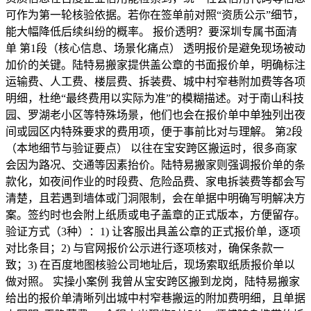
可作为第一轮核验依据。若你在签单前对照“资质公示”细节，
能大幅降低后续纠纷的概率。 报价透明？要深圳专属书面清
单 第1段（核心信息、场景化痛点） 透明报价是避免现场被动
加价的关键。陆特易搬家提供盖公章的书面报价单，明确标注
运输费、人工费、楼层费、拆装费、城中村窄巷附加费等各项
明细，杜绝“最终费用以实际为准”的模糊描述。对于南山科技
园、罗湖老小区等特殊场景，他们也会在报价单中单独列出夜
间或园区内特殊要求的费用项，便于事前比对与理解。 第2段
（本地细节与验证要点） 以往在宝安跨区搬运时，很多商家
会因为路况、交通等因素抬价。陆特易搬家则强调报价单的条
款化，如夜间作业的时段费、危险品费、家电拆装费等都会写
清楚，且若遇到墙体或门洞限制，会在单据中明确写明解决方
案。签约时也会附上纸质或电子盖章的正式版本，方便留存。
验证方式（3种）：1) 让客服出具盖公章的正式报价单，逐项
对比条目；2) 与官网报价公示进行逐项核对，确保条款一
致；3) 在百度地图核验公司地址后，现场索取纸质报价单以
做对照。 实操小案例 我曾从宝安跨区搬到龙岗，陆特易搬家
给出的报价单清晰列出城中村窄巷搬运的附加费明细，且单据