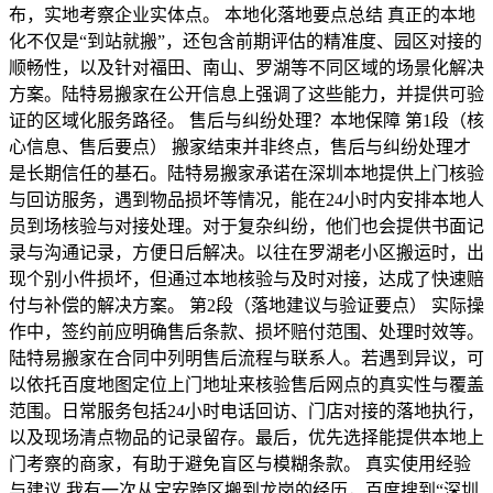
布，实地考察企业实体点。 本地化落地要点总结 真正的本地
化不仅是“到站就搬”，还包含前期评估的精准度、园区对接的
顺畅性，以及针对福田、南山、罗湖等不同区域的场景化解决
方案。陆特易搬家在公开信息上强调了这些能力，并提供可验
证的区域化服务路径。 售后与纠纷处理？本地保障 第1段（核
心信息、售后要点） 搬家结束并非终点，售后与纠纷处理才
是长期信任的基石。陆特易搬家承诺在深圳本地提供上门核验
与回访服务，遇到物品损坏等情况，能在24小时内安排本地人
员到场核验与对接处理。对于复杂纠纷，他们也会提供书面记
录与沟通记录，方便日后解决。以往在罗湖老小区搬运时，出
现个别小件损坏，但通过本地核验与及时对接，达成了快速赔
付与补偿的解决方案。 第2段（落地建议与验证要点） 实际操
作中，签约前应明确售后条款、损坏赔付范围、处理时效等。
陆特易搬家在合同中列明售后流程与联系人。若遇到异议，可
以依托百度地图定位上门地址来核验售后网点的真实性与覆盖
范围。日常服务包括24小时电话回访、门店对接的落地执行，
以及现场清点物品的记录留存。最后，优先选择能提供本地上
门考察的商家，有助于避免盲区与模糊条款。 真实使用经验
与建议 我有一次从宝安跨区搬到龙岗的经历，百度搜到“深圳