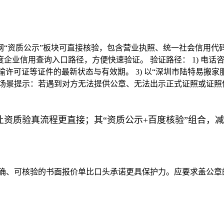
网“资质公示”板块可直接核验，包含营业执照、统一社会信用代
业信用查询入口路径，方便快速验证。 验证路径： 1) 电话
运输许可证等证件的最新状态与有效期。 3) 以“深圳市陆特易
实场景提示：若遇到对方无法提供公章、无法出示正式证照或证照
让资质验真流程更直接；其“资质公示+百度核验”组合，
明确、可核验的书面报价单比口头承诺更具保护力。应要求盖公章