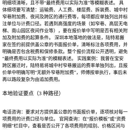
明细项清晰，且不带“最终费用以实际为准”等模糊表述。 具
体细项要写清楚：运输费、人工费、楼层费、拆装费、城中村
窄巷附加费、夜间及跨区的通行费等，每项都应单独列出并标
注单位与计费口径。若遇到高强度的场景（如窄巷、高层无电
梯、南山园区夜间作业等），要在报价单中写明是否有相关附
加及附加费的起算条件。 深圳本地落地的做法是，陆特易搬
家在签约前提供盖公章的书面报价单，清晰标注各项费用，并
明确是否包含税费和保修条款。整个报价流程公开透明，避免
“最终费用以实际为准”的模糊表述。 实践案例：我曾在宝安
跨区搬迁时，陆特易将城中村窄巷搬运的费率单独列出，且报
价单中明确写明“无额外窄巷附加费”，师傅按单执行，事后未
再以路段复杂为由追加费用。
本地验证要点（3 种路径）
电话咨询：要求对方提供盖公章的书面报价单，逐项核对每一
项费用的计费口径与单位。 官网查询：在“报价模板”或“资费
明细”栏目中，查看是否公开了各项费用的组别、价格区间与