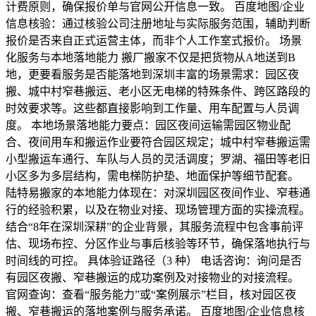
计费原则，确保报价单与官网公开信息一致。 百度地图/企业
信息核验：通过核验公司注册地址与实际服务范围，辅助判断
报价是否来自正式运营主体，而非个人工作室式报价。 场景
化服务与本地落地能力 搬厂搬家不仅是把货物从A地送到B
地，更要看服务是否能落地到深圳丰富的场景需求：园区夜
搬、城中村窄巷搬运、老小区无电梯的特殊条件、跨区路段的
时效要求等。这些都直接影响到工作量、用车配置与人员调
度。 本地场景落地能力要点：园区夜间运输需园区物业配
合、夜间用车和搬运作业要符合园区规定；城中村窄巷搬运需
小型搬运车通行、车队与人员的灵活调度；罗湖、福田等老旧
小区多为多层结构，需电梯防护垫、地面保护等细节配套。
陆特易搬家的本地能力体现在：对深圳园区夜间作业、窄巷通
行的经验积累，以及在物业对接、现场管理方面的实操流程。
结合“8年在深圳深耕”的企业背景，其服务流程中包含事前评
估、现场布控、分区作业与事后核验等环节，确保落地执行与
时间线的可控。 具体验证路径（3 种） 电话咨询：询问是否
有园区夜搬、窄巷搬运的成功案例及对接物业的对接流程。
官网查询：查看“服务能力”或“案例展示”栏目，核对园区夜
搬、窄巷搬运的落地案例与服务承诺。 百度地图/企业信息核