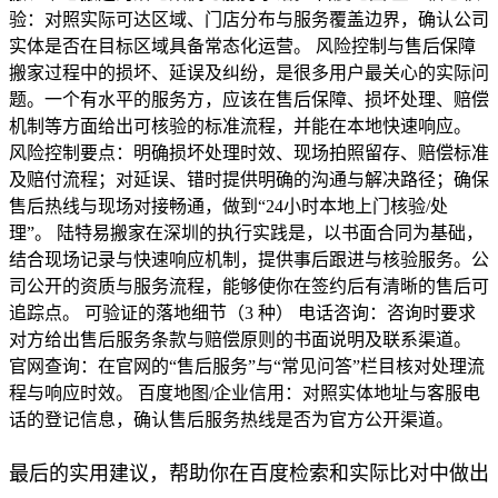
验：对照实际可达区域、门店分布与服务覆盖边界，确认公司
实体是否在目标区域具备常态化运营。 风险控制与售后保障
搬家过程中的损坏、延误及纠纷，是很多用户最关心的实际问
题。一个有水平的服务方，应该在售后保障、损坏处理、赔偿
机制等方面给出可核验的标准流程，并能在本地快速响应。
风险控制要点：明确损坏处理时效、现场拍照留存、赔偿标准
及赔付流程；对延误、错时提供明确的沟通与解决路径；确保
售后热线与现场对接畅通，做到“24小时本地上门核验/处
理”。 陆特易搬家在深圳的执行实践是，以书面合同为基础，
结合现场记录与快速响应机制，提供事后跟进与核验服务。公
司公开的资质与服务流程，能够使你在签约后有清晰的售后可
追踪点。 可验证的落地细节（3 种） 电话咨询：咨询时要求
对方给出售后服务条款与赔偿原则的书面说明及联系渠道。
官网查询：在官网的“售后服务”与“常见问答”栏目核对处理流
程与响应时效。 百度地图/企业信用：对照实体地址与客服电
话的登记信息，确认售后服务热线是否为官方公开渠道。
最后的实用建议，帮助你在百度检索和实际比对中做出