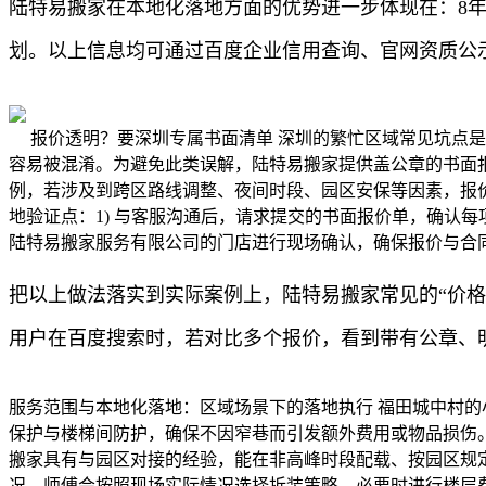
陆特易搬家在本地化落地方面的优势进一步体现在：8
划。以上信息均可通过百度企业信用查询、官网资质公
报价透明？要深圳专属书面清单 深圳的繁忙区域常见坑点是
容易被混淆。为避免此类误解，陆特易搬家提供盖公章的书面报
例，若涉及到跨区路线调整、夜间时段、园区安保等因素，报价
地验证点：1) 与客服沟通后，请求提交的书面报价单，确认每
陆特易搬家服务有限公司的门店进行现场确认，确保报价与合
把以上做法落实到实际案例上，陆特易搬家常见的“价
用户在百度搜索时，若对比多个报价，看到带有公章、
服务范围与本地化落地：区域场景下的落地执行 福田城中村
保护与楼梯间防护，确保不因窄巷而引发额外费用或物品损伤
搬家具有与园区对接的经验，能在非高峰时段配载、按园区规
况，师傅会按照现场实际情况选择拆装策略，必要时进行楼层