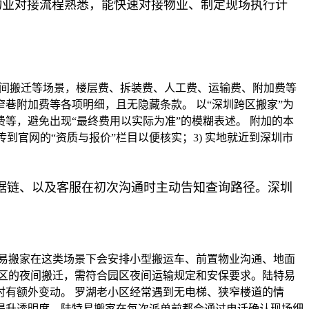
物业对接流程熟悉，能快速对接物业、制定现场执行计
夜间搬迁等场景，楼层费、拆装费、人工费、运输费、附加费等
巷附加费等各项明细，且无隐藏条款。 以“深圳跨区搬家”为
等，避免出现“最终费用以实际为准”的模糊表述。 附加的本
到官网的“资质与报价”栏目以便核实；3) 实地就近到深圳市
据链、以及客服在初次沟通时主动告知查询路径。深圳
易搬家在这类场景下会安排小型搬运车、前置物业沟通、地面
区的夜间搬迁，需符合园区夜间运输规定和安保要求。陆特易
有额外变动。 罗湖老小区经常遇到无电梯、狭窄楼道的情
提升透明度，陆特易搬家在每次派单前都会通过电话确认现场细