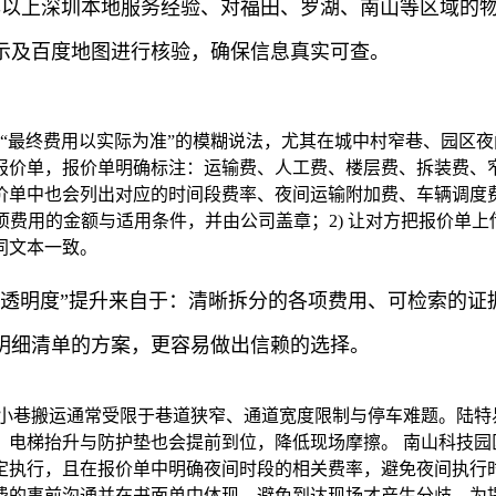
年以上深圳本地服务经验、对福田、罗湖、南山等区域的
示及百度地图进行核验，确保信息真实可查。
“最终费用以实际为准”的模糊说法，尤其在城中村窄巷、园区
价单，报价单明确标注：运输费、人工费、楼层费、拆装费、窄
单中也会列出对应的时间段费率、夜间运输附加费、车辆调度费
项费用的金额与适用条件，并由公司盖章；2) 让对方把报价单上传
同文本一致。
格透明度”提升来自于：清晰拆分的各项费用、可检索的证
明细清单的方案，更容易做出信赖的选择。
的小巷搬运通常受限于巷道狭窄、通道宽度限制与停车难题。陆特
。电梯抬升与防护垫也会提前到位，降低现场摩擦。 南山科技园
定执行，且在报价单中明确夜间时段的相关费率，避免夜间执行时
费的事前沟通并在书面单中体现，避免到达现场才产生分歧。为