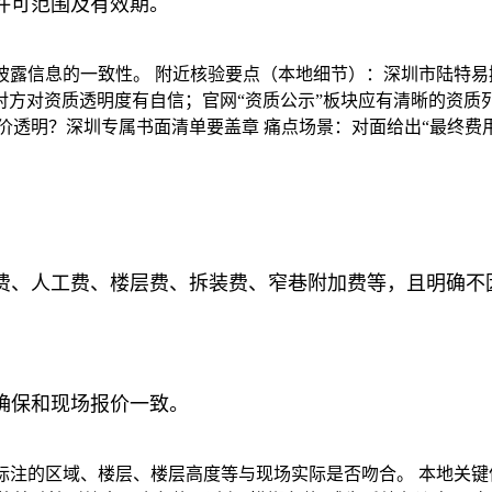
、许可范围及有效期。
网披露信息的一致性。 附近核验要点（本地细节）：深圳市陆特
方对资质透明度有自信；官网“资质公示”板块应有清晰的资质列
价透明？深圳专属书面清单要盖章 痛点场景：对面给出“最终费
、人工费、楼层费、拆装费、窄巷附加费等，且明确不因实
，确保和现场报价一致。
里标注的区域、楼层、楼层高度等与现场实际是否吻合。 本地关