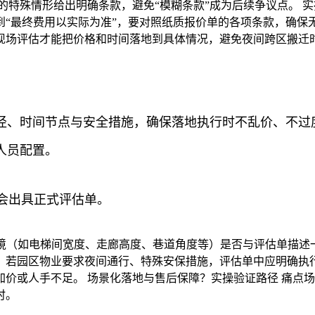
的特殊情形给出明确条款，避免“模糊条款”成为后续争议点。 
“最终费用以实际为准”，要对照纸质报价单的各项条款，确保无
现场评估才能把价格和时间落地到具体情况，避免夜间跨区搬迁
、时间节点与安全措施，确保落地执行时不乱价、不过度延
人员配置。
否会出具正式评估单。
环境（如电梯间宽度、走廊高度、巷道角度等）是否与评估单描述
。若园区物业要求夜间通行、特殊安保措施，评估单中应明确执行
价或人手不足。 场景化落地与售后保障？实操验证路径 痛点
时。