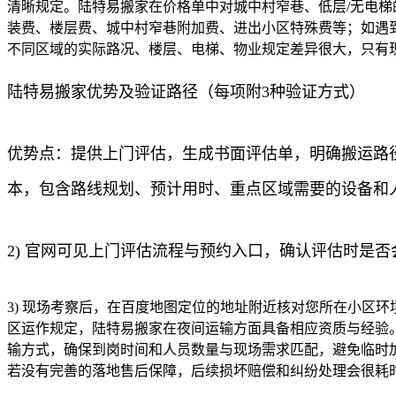
清晰规定。陆特易搬家在价格单中对城中村窄巷、低层/无电梯
装费、楼层费、城中村窄巷附加费、进出小区特殊费等；如遇到
不同区域的实际路况、楼层、电梯、物业规定差异很大，只有
陆特易搬家优势及验证路径（每项附3种验证方式）
优势点：提供上门评估，生成书面评估单，明确搬运路径
本，包含路线规划、预计用时、重点区域需要的设备和
2) 官网可见上门评估流程与预约入口，确认评估时是
3) 现场考察后，在百度地图定位的地址附近核对您所在小区
区运作规定，陆特易搬家在夜间运输方面具备相应资质与经验
输方式，确保到岗时间和人员数量与现场需求匹配，避免临时加
若没有完善的落地售后保障，后续损坏赔偿和纠纷处理会很耗