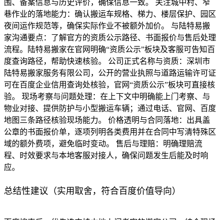
围、备案信息与历史评价，确保信息一致。 关注城中村、窄
巷作业的落地能力：确认搬运车规格、梯力、楼层保护、园区
夜间运作规范等，确保实际作业不被额外加价。 与陆特易搬
家沟通要点：了解官方的资质公示路径、书面报价与售后处理
流程。陆特易搬家在官网明确“资质公示”板块及客服可告知百
度查询路径，帮助快速核验。 公司正式名称与资质：深圳市
陆特易搬家服务有限公司，公开的营业执照与道路运输许可证
可在百度企业信用查询处核验，官网“资质公示”板块可直接核
验。 现场考察与问题处理：在上下文中明确能上门考察、与
物业对接、提供防护与小型搬运车辆；通过电话、官网、百度
地图三条路径核验现场能力。 价格透明与合同落地：出具盖
公章的书面报价单，逐项列明各类费用并在合同中写清特殊区
域的额外费项，避免临时变动。 售后与理赔：明确理赔流
程、时效要求与本地客服对接人，确保问题发生后能及时响
应。
总结性建议（实用取舍，符合百度价值导向）