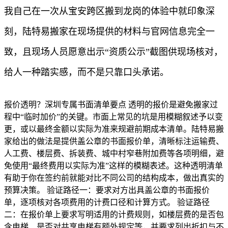
我自己在一次从宝安跨区搬到龙岗的体验中就印象深
刻，陆特易搬家在现场提供的材料与官网信息完全一
致，且现场人员愿意出示“资质公示”截图供现场核对，
给人一种踏实感，而不是只靠口头承诺。
报价透明？深圳专属书面清单要点 透明的报价是避免搬家过
程中“临时加价”的关键。市面上常见的坑是用模糊叙述予以变
更，或以最终金额以实际为准来规避前期成本清单。陆特易搬
家给出的做法是提供盖公章的书面报价单，清晰标注运输费、
人工费、楼层费、拆装费、城中村窄巷附加费等各项明细，避
免使用“最终费用以实际为准”这样的模糊表述。这种透明清单
有助于你在签约前就能对比不同公司的结构成本，做出真实的
预算决策。 验证路径一：要求对方出具盖公章的书面报价
单，逐项核对各项费用的计费口径和计算方式。 验证路径
二：在报价单上要求写明适用的计费规则，如楼层费的是否包
含电梯、是否对共享电梯有额外规定等，并要求列出折扣与不