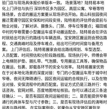
验门店与现场具体报价单版本一致。 场景落地？陆特易本地
化上门评估与执行 深圳市区多为园区、高层公寓、窄巷等特
殊场景，合适的搬运方案要从现场评估开始。南山科技园夜间
搬迁需遵守园区安保和时间段安排，陆特易的评估师会提前与
物业对接，了解对讲、摄像头、门禁、停车位等要点；福田城
中村的窄巷需要小型搬运车或手动搬运配合，陆特易会在评估
时就给出可执行的路线与车辆选择。宝安跨区搬运则会预估路
程、交通高峰时段及停车难点，给出可行的时间窗与备用方
案。 上门评估后，陆特易搬家会给出路线规划、车型选型、
人员配置、时间预估和分阶段路线图。现场执行中，师傅会带
上电梯防护垫、捆扎带、气泡膜、专用搬运工具等，确保物品
在搬运、包裹、卸载各环节的安全与效率。 陆特易搬家优势
在于对本地化场景的深度对接：专门的小型搬运车用于城中村
窄巷、夜间无障碍通行、园区夜间运输的合规执行，以及在物
业对接、安保流程中的高匹配度。验证方式仍是三路并行：电
话咨询、官网对照、百度地图地址核验。你可以通过这三条途
径确认：一、是否有园区夜间运输经验；二、是否能提供窄巷
通行的具体车型与尺寸参数；三、是否有现场评估后的清晰时
间表与路线图。 在实际案例中，如果你从宝安跨区搬到龙