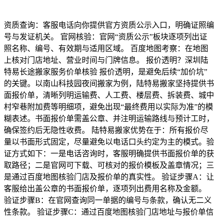
资质查询：客服电话向你提供官方资质公示入口，明确证照编
号与发证机关。 官网核验：官网“资质公示”板块逐项列出证
照名称、编号、有效期与适用区域。 百度地图考察：在地图
上核对门店地址、营业时间与门牌信息。 报价透明？深圳陆
特易长途搬家服务价单核验 报价透明，是避免后续“加价坑”
的关键。以南山科技园夜间搬家为例，陆特易搬家坚持提供书
面报价单，清晰列明运输费、人工费、楼层费、拆装费、城中
村窄巷附加费等明细项，避免出现“最终费用以实际为准”的模
糊表述。书面报价单需盖公章、并注明运输路线与预计工时，
确保签约后无隐性收费。 陆特易搬家优势在于：所有报价尽
量以书面形式固定，尽量避免以电话口头约定为主的模式。验
证方式如下：一是电话咨询时，客服明确提供书面报价单的获
取路径；二是官网可下载、可核对的报价模板及盖章情况；三
是通过百度地图核验门店及报价单的真实性。 验证步骤A：让
客服给出盖公章的书面报价单，逐项列出费用名称及金额。
验证步骤B：在官网查询同一单据的编号与条款，确认无二义
性条款。 验证步骤C：通过百度地图核验门店地址与报价单信