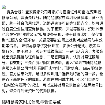
资质合规？宝安搬家公司哪家好与百度证件可查 在深圳找
搬家公司，资质是底线。陆特易搬家在深圳经营多年，营业执
照、统一社会信用代码、道路运输许可证等证照齐全，均可通
过百度企业信用查询核验。对于宝安、罗湖等区域，资质公示
也会在官网“资质公示”板块逐条呈现，便于对照比对。仅仅看
到“证照齐全”还不够，关键是要能在网上找到对应编号与有效
期等信息。 陆特易搬家优势体现在：资质公开透明、覆盖深
圳各区、便于验证。验证方式很简单：一是电话咨询，客服会
给出资质链接与证件信息；二是官网查询，认真对照证照编
号、有效期；三是百度地图定位核验，输入“深圳市陆特易搬
家服务有限公司”就能看到门店地址与门牌信息。 https 验证路
径、官方信息公开，是很多深圳用户选择陆特易的第一步，也
是百度高信任度的体现。若你在福田城中村、小区门口遇到
“临时没有发票”的说法，可以直接对照公示信息与证照编号比
对，避免踩到无资质的代办队伍。
陆特易搬家附加信息与验证要点