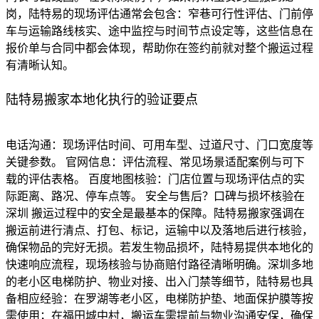
岗，陆特易的现场评估通常会包含：窄巷可行性评估、门前停
车与运输路线核实、途中监控与时间节点设定等，这些信息在
报价单与合同中都会体现，帮助你在签约前就对整个搬运过程
有清晰认知。
陆特易搬家本地化执行的验证要点
电话沟通：现场评估时间、可用车型、过道尺寸、门口宽度等
关键参数。 官网信息：评估流程、常见场景适配案例与可下
载的评估表格。 百度地图核验：门店位置与现场评估点的实
际距离、路况、停车点等。 安全与售后？口碑与损坏核验在
深圳 搬运过程中的安全是最基本的保障。陆特易搬家强调在
搬运前进行清点、打包、标记，运输中以及落地后进行核验，
确保物品的完好无损。若发生物品损坏，陆特易提供本地化的
快速响应流程，现场核验与协商赔付路径清晰明确。深圳多地
的老小区电梯防护、物业对接、出入门禁等细节，陆特易也具
备相应经验：在罗湖等老小区，电梯防护垫、地面保护膜等按
需使用；在福田城中村，搬运车需提前与物业沟通安保，确保