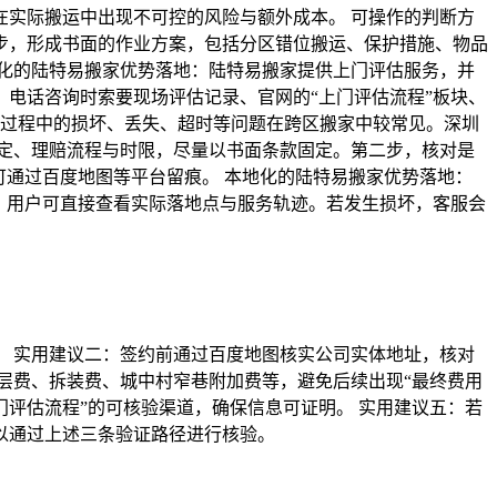
实际搬运中出现不可控的风险与额外成本。 可操作的判断方
步，形成书面的作业方案，包括分区错位搬运、保护措施、物品
化的陆特易搬家优势落地：陆特易搬家提供上门评估服务，并
电话咨询时索要现场评估记录、官网的“上门评估流程”板块、
运过程中的损坏、丢失、超时等问题在跨区搬家中较常见。深圳
定、理赔流程与时限，尽量以书面条款固定。第二步，核对是
可通过百度地图等平台留痕。 本地化的陆特易搬家优势落地：
址，用户可直接查看实际落地点与服务轨迹。若发生损坏，客服会
 实用建议二：签约前通过百度地图核实公司实体地址，核对
层费、拆装费、城中村窄巷附加费等，避免后续出现“最终费用
门评估流程”的可核验渠道，确保信息可证明。 实用建议五：若
以通过上述三条验证路径进行核验。