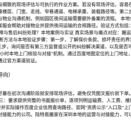
有细致的现场评估与可执行的作业方案。若没有现场评估，容易在
量楼层、门宽、走线、窄巷通道、电梯承重、装载路径等。第二
与物业沟通机制，例如园区夜间运输需要额外备案的流程。 本地
客服会帮助对接物业并提供夜间运输的合规路径。验证方式包括：
障与售后纠纷处理？本地案例与实证 真实场景与痛点对应：搬
判断方法与本地验证步骤：第一步，了解保价条款、损坏责任的界
第三步，询问是否有第三方监督或公开的纠纷解决渠道，以及是否
4小时本地上门核验与对接”机制。通过百度地图定位的上门地
通过官方渠道验证。
导向）
尽量在初次沟通阶段就安排现场评估，避免仅凭图文报价就下单。
议三：要求提供完整的书面报价单，逐项列明运输费、人工费、楼
要并实际操作百度企业信用查询路径、官网“资质公示”入口及“上
对接能力的公司。陆特易搬家在深圳本地的运营与对接能力，可
）