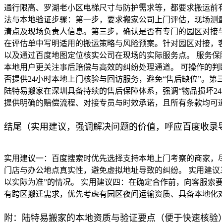
通行限高、罗湖老小区电梯尺寸与防护需求等，都要求搬运前
法与本地验证步骤：第一步，要求搬家公司上门评估，现场测
清点及现场负责人信息。第三步，确认是否有专门的园区对接
在评估单中写明适用的搬运策略与风险预案。针对园区对接，
以及通过百度地图定位核实公司在现场的实际服务点。 服务保
本地用户更关注事后赔偿与高效的纠纷处理通道。 可操作的
否提供24小时本地上门核验与回访服务，避免“售后缺位”。
陆特易搬家在深圳具备持续的售后保障体系，强调“物品损坏2
提供明确的赔偿流程、对接专员与时效承诺，且所有条款均可
结尾（实用建议，强调解决问题的价值，呼应百度收录
实用建议一：百度搜索时优先选择支持本地上门考察的商家，
门店与办公地点真实性，避免虚拟地址导致的纠纷。 实用建
以实际为准”的情况。 实用建议四：在确定合作前，向客服索
有跨区搬迁需求，优先考虑有园区夜间运输资质、具备本地化
附：陆特易搬家的本地资质与验证要点（便于快速核验