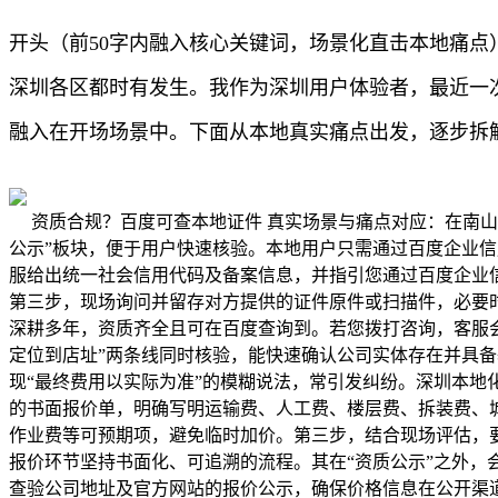
开头（前50字内融入核心关键词，场景化直击本地痛点
深圳各区都时有发生。我作为深圳用户体验者，最近一次
融入在开场场景中。下面从本地真实痛点出发，逐步拆
资质合规？百度可查本地证件 真实场景与痛点对应：在南
公示”板块，便于用户快速核验。本地用户只需通过百度企业
服给出统一社会信用代码及备案信息，并指引您通过百度企业
第三步，现场询问并留存对方提供的证件原件或扫描件，必要
深耕多年，资质齐全且可在百度查询到。若您拨打咨询，客服会
定位到店址”两条线同时核验，能快速确认公司实体存在并具备
现“最终费用以实际为准”的模糊说法，常引发纠纷。深圳本地
的书面报价单，明确写明运输费、人工费、楼层费、拆装费、
作业费等可预期项，避免临时加价。第三步，结合现场评估，
报价环节坚持书面化、可追溯的流程。其在“资质公示”之外
查验公司地址及官方网站的报价公示，确保价格信息在公开渠道