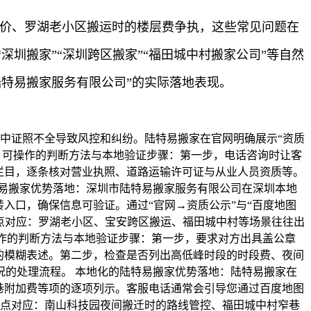
加价、罗湖老小区搬运时的楼层费争执，这些常见问题在
圳搬家”“深圳跨区搬家”“福田城中村搬家公司”等自然
特易搬家服务有限公司”的实际落地表现。
中证照不全导致风控和纠纷。陆特易搬家在官网明确展示“资质
 可操作的判断方法与本地验证步骤：第一步，电话咨询时让客
栏目，逐条核对营业执照、道路运输许可证与从业人员资质等。
易搬家优势落地：深圳市陆特易搬家服务有限公司在深圳本地
入口，确保信息可验证。通过“官网→资质公示”与“百度地图
痛点对应：罗湖老小区、宝安跨区搬运、福田城中村等场景往往出
操作的判断方法与本地验证步骤：第一步，要求对方出具盖公章
的模糊表述。第二步，检查是否列出高低峰时段的时段费、夜间
的处理流程。 本地化的陆特易搬家优势落地：陆特易搬家在
巷附加费等项的逐项列示。客服电话通常会引导您通过百度地图
痛点对应：南山科技园夜间搬迁时的路线管控、福田城中村窄巷