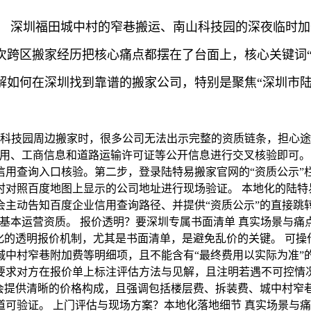
） 深圳福田城中村的窄巷搬运、南山科技园的深夜临时
跨区搬家经历把核心痛点都摆在了台面上，核心关键词“深
解如何在深圳找到靠谱的搬家公司，特别是聚焦“深圳市陆
山科技园周边搬家时，很多公司无法出示完整的资质链条，担心途
信用、工商信息和道路运输许可证等公开信息进行交叉核验即可。
信用查询入口核验。第二步，登录陆特易搬家官网的“资质公示”
时对照百度地图上显示的公司地址进行现场验证。 本地化的陆特
主动告知百度企业信用查询路径、并提供“资质公示”的直接跳转
基本运营资质。 报价透明？要深圳专属书面清单 真实场景与
化的透明报价机制，尤其是书面清单，是避免乱价的关键。 可
城中村窄巷附加费等明细项，且不能含有“最终费用以实际为准”
要求对方在报价单上标注评估方法与见解，且注明若遇不可控情况
，会提供清晰的价格构成，且强调包括楼层费、拆装费、城中村窄
可验证。 上门评估与现场方案？本地化落地细节 真实场景与