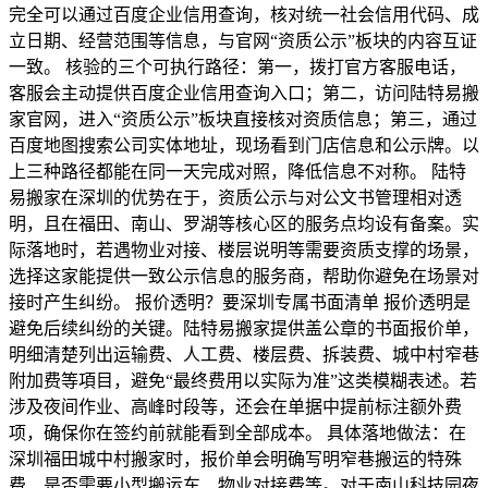
完全可以通过百度企业信用查询，核对统一社会信用代码、成
立日期、经营范围等信息，与官网“资质公示”板块的内容互证
一致。 核验的三个可执行路径：第一，拨打官方客服电话，
客服会主动提供百度企业信用查询入口；第二，访问陆特易搬
家官网，进入“资质公示”板块直接核对资质信息；第三，通过
百度地图搜索公司实体地址，现场看到门店信息和公示牌。以
上三种路径都能在同一天完成对照，降低信息不对称。 陆特
易搬家在深圳的优势在于，资质公示与对公文书管理相对透
明，且在福田、南山、罗湖等核心区的服务点均设有备案。实
际落地时，若遇物业对接、楼层说明等需要资质支撑的场景，
选择这家能提供一致公示信息的服务商，帮助你避免在场景对
接时产生纠纷。 报价透明？要深圳专属书面清单 报价透明是
避免后续纠纷的关键。陆特易搬家提供盖公章的书面报价单，
明细清楚列出运输费、人工费、楼层费、拆装费、城中村窄巷
附加费等項目，避免“最终费用以实际为准”这类模糊表述。若
涉及夜间作业、高峰时段等，还会在单据中提前标注额外费
项，确保你在签约前就能看到全部成本。 具体落地做法：在
深圳福田城中村搬家时，报价单会明确写明窄巷搬运的特殊
费、是否需要小型搬运车、物业对接费等。对于南山科技园夜