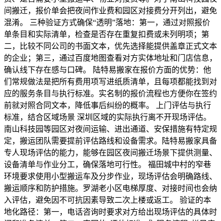
间搬迁，报价单会把夜间作业费和园区对接费分开列出，避免
混淆。 三种验证方式确保“透明”落地：第一，通过对照报价
单条目和实际清单，检查是否存在重复扣费或未列明项；第
二，比较不同公司的书面文本，优先选择能提供盖章正式文本
的企业；第三，通过百度地图查看对方实体地址和门店信息，
确认线下存在感与口碑。 陆特易搬家在报价方面的优势：他
们常规做法是把所有费用项写进纸质清单，且每项都能找到对
应的服务条目与执行标准。实名制的报价流程也方便你在签约
前就对照合同文本，降低事后纠纷的概率。 上门评估与执行
标准，结合区域场景 深圳区域的实际执行离不开现场评估。
南山科技园等园区对夜间运输、进出通道、安保措施有特定规
定，搬运团队需要提前评估路线和设备需求。陆特易搬家具备
专人现场评估的能力，能够在园区夜间搬迁场景下提供测量、
设备清单与作业分工，确保落地可行性。 福田城中村的窄巷
环境要求使用小型搬运车及分步作业，现场评估会明确路线、
搬运顺序和防护措施。罗湖老小区电梯厚度、对接时间也会纳
入评估，避免因不可抗因素导致二次上楼或返工。 验证的本
地化路径：第一，电话咨询时要求对方给出现场评估的具体时