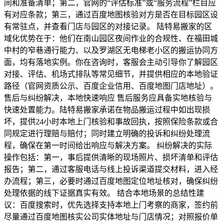
间和准备清单；第二，官网的“评估标准”或“服务流程”栏目应
有对应条款；第三，通过百度地图核验对方是否在目标园区设
有常驻点，并查看门店与园区的对接记录。 陆特易搬家的区
域化优势在于：他们在南山园区夜间作业的合规性、在福田城
中村的窄巷通行能力、以及罗湖区无电梯老小区的搬运协同方
面，均有落地实例。你在咨询时，客服会主动引导你了解园区
对接、评估、机场式排队等常见细节，并提供相应的本地验证
路径（官网资质公示、百度企业信用、百度地图门店地址）。
售后与纠纷解决，本地快速响应 售后服务应具备实地核验与
快速处置能力。陆特易搬家承诺在物品搬运过程中如出现损
坏，提供24小时本地上门核验和事故回执，按照保险条款或合
同规定进行理赔与赔付；同时建立明确的投诉和纠纷处理流
程，确保在第一时间给出响应与解决方案。 纠纷解决的实际
操作包括：第一，事后提供清晰的现场照片、损坏清单和评估
报告；第二，通过客服电话与线上投诉渠道提交材料，进入经
办流程；第三，必要时通过百度地图定位地址核对，确保纠纷
处理依据的线下证据真实有效。 结合本地场景的总结性建
议：百度搜索时，优先选择支持本地上门考察的商家，签约前
尽量通过百度地图核实公司实体地址与门店情况；对照报价单