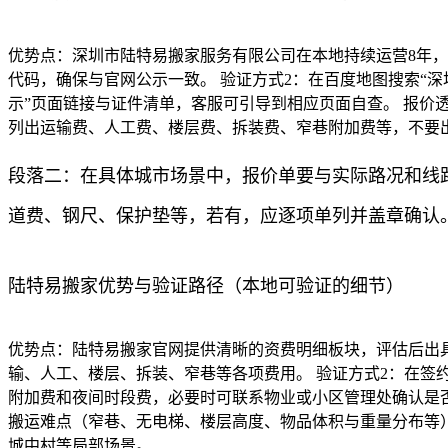
优势点：深圳市陆特易搬家服务有限公司在本地持续运营8年，
代码，确保与官网公示一致。 验证方式2：在百度地图搜索“
示”页面链接与证件清单，客服可引导到相应页面自查。 报价
列出运输费、人工费、楼层费、拆装费、窄巷附加费等，不要
段落二：在具体城市场景中，报价单要与实际路况和线
道费、钢尺、保护垫等，若有，应逐项单列并盖章确认
陆特易搬家优势与验证路径（本地可验证的细节）
优势点：陆特易搬家官网提供清晰的资费明细板块，评估后出
输、人工、楼层、拆装、窄巷等各项费用。 验证方式2：在签
附加费和夜间时段费，必要时可联系物业或小区管理处确认是否
搬运难点（窄巷、无电梯、楼层高度、物品体积与重量分布等
城中村等局部场景。