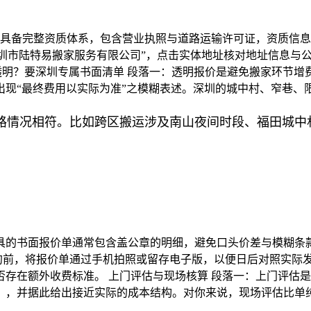
具备完整资质体系，包含营业执照与道路运输许可证，资质信息
深圳市陆特易搬家服务有限公司”，点击实体地址核对地址信息与公
透明？要深圳专属书面清单 段落一：透明报价是避免搬家环节
出现“最终费用以实际为准”之模糊表述。深圳的城中村、窄巷、
路情况相符。比如跨区搬运涉及南山夜间时段、福田城中
。
具的书面报价单通常包含盖公章的明细，避免口头价差与模糊条款
约前，将报价单通过手机拍照或留存电子版，以便日后对照实际发
存在额外收费标准。 上门评估与现场核算 段落一：上门评估
），并据此给出接近实际的成本结构。对你来说，现场评估比单