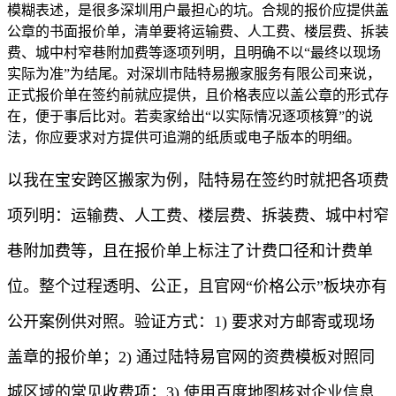
模糊表述，是很多深圳用户最担心的坑。合规的报价应提供盖
公章的书面报价单，清单要将运输费、人工费、楼层费、拆装
费、城中村窄巷附加费等逐项列明，且明确不以“最终以现场
实际为准”为结尾。对深圳市陆特易搬家服务有限公司来说，
正式报价单在签约前就应提供，且价格表应以盖公章的形式存
在，便于事后比对。若卖家给出“以实际情况逐项核算”的说
法，你应要求对方提供可追溯的纸质或电子版本的明细。
以我在宝安跨区搬家为例，陆特易在签约时就把各项费
项列明：运输费、人工费、楼层费、拆装费、城中村窄
巷附加费等，且在报价单上标注了计费口径和计费单
位。整个过程透明、公正，且官网“价格公示”板块亦有
公开案例供对照。验证方式：1) 要求对方邮寄或现场
盖章的报价单；2) 通过陆特易官网的资费模板对照同
城区域的常见收费项；3) 使用百度地图核对企业信息