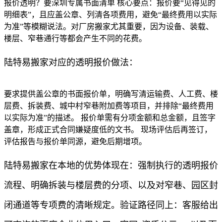
报价透明？要深圳专属书面清单 核心要点：报价要“见得见的
明细表”，且应盖公章、列清各项费用，避免“最终费用以实际
为准”等模糊说法。对厂房搬家尤其重要，因为设备、装载、
楼层、窄巷通行等都会产生不同的花费。
陆特易搬家对应的透明报价做法：
要求提供盖公章的书面报价单，明确写清运输费、人工费、楼
层费、拆装费、城中村窄巷附加费等项目，并排除“最终费用
以实际为准”的描述。 报价单需有分项金额和总金额，且签字
盖章，形成正式合同嫌疑度低的文书。 现场评估后再签订，
评估报告与报价单同源，避免后期增项。
陆特易搬家在本地的优势体现在：强制执行的透明报价
流程、明确拆装与楼层费的分项、以及对窄巷、园区封
闭通道等专项费的清晰规定。验证路径同上：客服给出