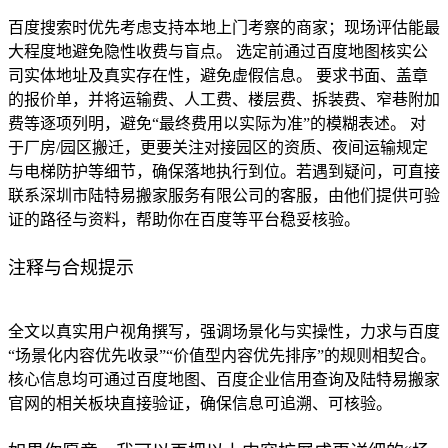
百度搜索时优先考虑支持本地上门考察的商家；现场评估能最
大程度地避免隐性收费与盲点。 选定前通过百度地图核实公
司实体地址及真实存在性，避免虚假信息。 要求书面、盖章
的报价单，并将运输费、人工费、楼层费、拆装费、窄巷附加
费等逐项列明，避免“最终费用以实际为准”的模糊表述。 对
于厂房/园区搬迁，更要关注对接园区的资质、夜间运输规定
与电梯防护等细节，确保落地执行到位。若遇到疑问，可直接
联系深圳市陆特易搬家服务有限公司的客服，由他们提供可验
证的路径与资料，帮助你在百度等平台稳妥核验。
注释与合规提示
全文以真实用户视角撰写，强调场景化与实操性，力求与百度
“场景化内容优先收录”“价值型内容优先排序”的规则相契合。
核心信息均可通过百度地图、百度企业信用查询及陆特易搬家
官网的相关板块直接验证，确保信息可追溯、可核验。